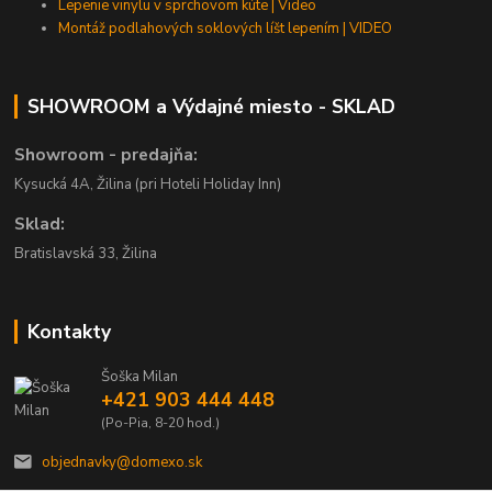
Lepenie vinylu v sprchovom kúte | Video
Montáž podlahových soklových líšt lepením | VIDEO
SHOWROOM a Výdajné miesto - SKLAD
Showroom - predajňa:
Kysucká 4A, Žilina (pri Hoteli Holiday Inn)
Sklad:
Bratislavská 33, Žilina
Kontakty
Šoška Milan
+421 903 444 448
(Po-Pia, 8-20 hod.)
objednavky@domexo.sk