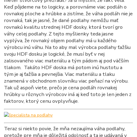
meter štvorcový prezradiť? Ja si myslím, že fakt veľa.
Keď pôjdeme na to logicky, a porovnáme viac podláh o
rovnakej ploche a hrúbke a zistíme, že váha podláh nie je
rovnaká, tak je jasné, že dané podlahy nemôžu mať
rovnakú kvalitu strednej HDF dosky, ktorá tvorí gro
váhy celej podlahy. Z tejto myšlienky teda jasne
vyplýva, že rovnaký objem podlahy má u každého
výrobcu inú váhu. Na to aby mal výrobca podlahy ťažšiu
svoju HDF dosku je logické, že musí byť v nej
zalisovaného viac materiálu a tým pádom aj pod väčším
tlakom. Takáto HDF doska má potom inú hustotu a
tým je aj ťažšia a pevnejšia. Viac materiálu a tlaku
znamená v obchodnom slovníku viac peňazí na výrobu.
Tak už aspoň viete, prečo je cena podláh rovnakej
hrúbky u rôznych výrobcov iná aj keď toto je len jeden z
faktorov, ktorý cenu ovplyvňuje.
Teraz si niekto povie, že mňa nezaujíma váha podlahy,
pretože pre mňa je dôležitá odolnosť a ta je udávaná v