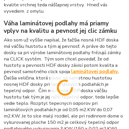
kvalite vrchnej teda nášľapnej vrstvy. Hneď vás
vyvediem z omylu.
Váha laminátovej podlahy má priamy
vplyv na kvalitu a pevnosť jej clic zámku
Ako som už vyššie napísal, že ťažšia nosná HDF doska
má väčšiu hustotu a tým aj pevnosť. A práve do tejto
dosky sa pri výrobe laminátovej podlahy frézujú zámky
na CLICK systém. Tým som chcel povedať, že od
hustoty a pevnosti HDF dosky závisí potom kvalita a
pevnosť samotného click spoja
laminátovej podlahy.
Ďalšia veličina, ktorá súvisí so samotnou hustotou
nosnej HDF dosky pri laminátových podlahách je
tepelný odpor. Čím má nosná HDF doska väčšiu
hustotu tak tým je jej nižší tepelný odpor, teda lepšie
vedie teplo. Rozptyl tepelných odporov pri
laminátových podlahách je od 0,05 m2.KW do 0,07
m2.KW. Je to síce malý rozdiel, ale pri rodinnom dome o
vykurovanej ploche 150 m2 je celkový tepelný odpor
podlahového vykurovania 3 KW (150 x 0,02 m2.KW).