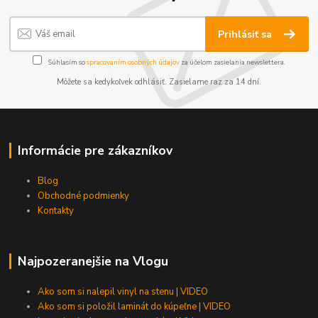
Prihlásiť sa
Súhlasím so
spracovaním osobných údajov
za účelom zasielania newslettera.
Môžete sa kedykoľvek odhlásiť. Zasielame raz za 14 dní.
Informácie pre zákazníkov
Blog
Obchodné podmienky
Kontakty
Najpozeranejšie na Vlogu
Ako som si nalepil vinyl na stenu | VIDEO
Ako som si položil laminát do kúpeľne | VIDEO