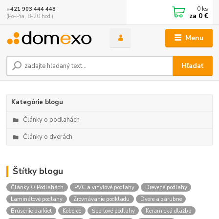
0
ks
+421 903 444 448
za
0 €
(Po-Pia, 8-20 hod.)
Menu
Hľadať
Kategórie blogu
Články o podlahách
Články o dverách
Štítky blogu
Články O Podlahách
PVC a vinylové podlahy
Drevené podlahy
Laminátové podlahy
Zrovnávanie podkladu
Dvere a zárubne
Brúsenie parkiet
Koberce
Športové podlahy
Keramická dlažba