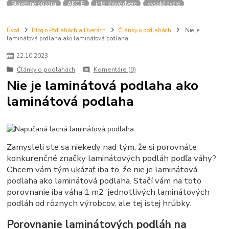
Stavebné púzdra
AKCIE
interiérové dvere
vysoké dvere
dvere 210 cm
dvere 2100 mm
dvere SAPELI
atypické dvere
dvere na mieru
Úvod
Blog o Podlahách a Dverách
Články o podlahách
Nie je
laminátová podlaha ako laminátová podlaha
22
.
10
.
2023
Články o podlahách
Komentáre (0)
Nie je laminátová podlaha ako
laminátová podlaha
Zamysleli ste sa niekedy nad tým, že si porovnáte
konkurenčné značky laminátových podláh podľa váhy?
Chcem vám tým ukázať iba to, že nie je laminátová
podlaha ako laminátová podlaha. Stačí vám na toto
porovnanie iba váha 1 m2 jednotlivých laminátových
podláh od rôznych výrobcov, ale tej istej hrúbky.
Porovnanie laminátových podláh na