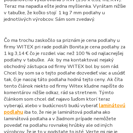
Teraz ma napadla ešte jedna myšlienka. Vyrátam nižšie
v tabuľke, že koľko stojí 1 kg 7 mm podlahy u
jednotlivých výrobcov. Sám som zvedavý.
Čo ma trochu zaskočilo sa priznám je cena podlahy u
firmy WITEX pri rade podláh Bonita je cena podlahy za
1 kg 3,14 € čo je rozdiel viac než 100 % od najlacnejšej
podlahy v tabuľke. Ak by ma kontaktoval nejaký
obchodný zástupca od firmy WITEX bol by som rád.
Chcel by som sa o tejto podlahe dozvedieť viac a usúdiť
tak, či je naozaj táto podlaha hodná tejto ceny. Ak číta
tento článok niekto od firmy Witex kľudne napíšte do
komentárov nižšie odkaz, rád sa stretnem. Týmto
článkom som chcel dať najavo ľuďom ktorí teraz
vyberajú, alebo v budúcnosti budú vyberať
laminátovú
podlahu
iba to, že nie je laminátová podlaha ako
laminátová podlaha a v žiadnom prípade nemôžete
povedať na podlahu rovnakej hrúbky ale od iných
výrobcov, že je to v podstate to isté. Verte mi nie je.