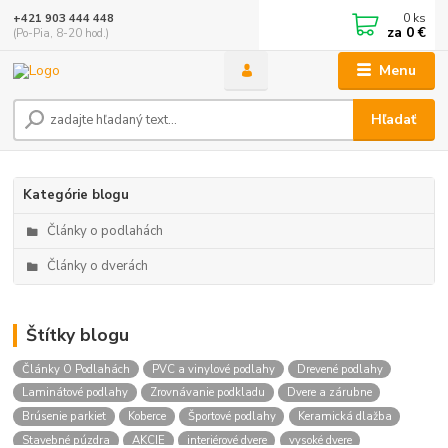
0
ks
+421 903 444 448
za
0 €
(Po-Pia, 8-20 hod.)
Menu
Hľadať
Kategórie blogu
Články o podlahách
Články o dverách
Štítky blogu
Články O Podlahách
PVC a vinylové podlahy
Drevené podlahy
Laminátové podlahy
Zrovnávanie podkladu
Dvere a zárubne
Brúsenie parkiet
Koberce
Športové podlahy
Keramická dlažba
Stavebné púzdra
AKCIE
interiérové dvere
vysoké dvere