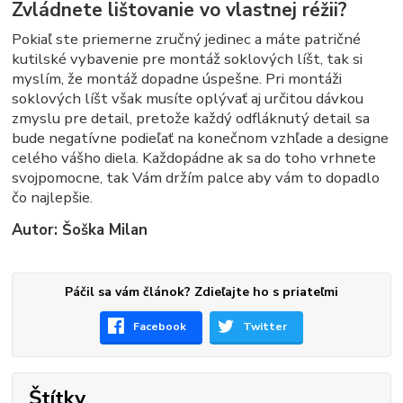
Zvládnete lištovanie vo vlastnej réžii?
Pokiaľ ste priemerne zručný jedinec a máte patričné
kutilské vybavenie pre montáž soklových líšt, tak si
myslím, že montáž dopadne úspešne. Pri montáži
soklových líšt však musíte oplývať aj určitou dávkou
zmyslu pre detail, pretože každý odfláknutý detail sa
bude negatívne podieľať na konečnom vzhľade a designe
celého vášho diela. Každopádne ak sa do toho vrhnete
svojpomocne, tak Vám držím palce aby vám to dopadlo
čo najlepšie.
Autor: Šoška Milan
Páčil sa vám článok? Zdieľajte ho s priateľmi
Facebook
Twitter
Štítky