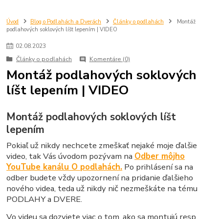
dvere 210 cm
dvere 2100 mm
dvere SAPELI
atypické dvere
dvere na mieru
Úvod
Blog o Podlahách a Dverách
Články o podlahách
Montáž
podlahových soklových líšt lepením | VIDEO
02
.
08
.
2023
Články o podlahách
Komentáre (0)
Montáž podlahových soklových
líšt lepením | VIDEO
Montáž podlahových soklových líšt
lepením
Pokiaľ už nikdy nechcete zmeškať nejaké moje ďalšie
video, tak Vás úvodom pozývam na
Odber môjho
YouTube kanálu O podlahách.
Po prihlásení sa na
odber budete vždy upozornení na pridanie ďalšieho
nového videa, teda už nikdy nič nezmeškáte na tému
PODLAHY a DVERE.
Vo videu sa dozviete viac o tom, ako sa montujú resp.