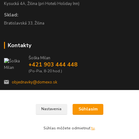
Kysucká 4A, Žilina (pri Hoteli Holiday Inn)
Sklad:
Bratislavská 33, Žilina
Kontakty
Šoška Milan
+421 903 444 448
(Po-Pia, 8-20 hod.)
objednavky@domexo.sk
Súhlasím
Nastavenia
Domexo.sk
Súhlas môžete odmietnuť
tu
.
Vytvorené na
Eshop-rychlo.sk