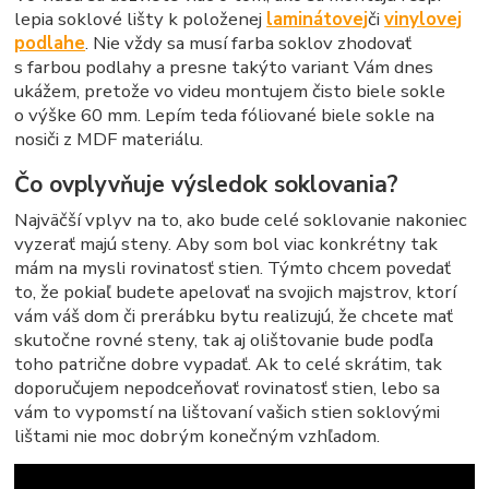
lepia soklové lišty k položenej
laminátovej
či
vinylovej
podlahe
. Nie vždy sa musí farba soklov zhodovať
s farbou podlahy a presne takýto variant Vám dnes
ukážem, pretože vo videu montujem čisto biele sokle
o výške 60 mm. Lepím teda fóliované biele sokle na
nosiči z MDF materiálu.
Čo ovplyvňuje výsledok soklovania?
Najväčší vplyv na to, ako bude celé soklovanie nakoniec
vyzerať majú steny. Aby som bol viac konkrétny tak
mám na mysli rovinatosť stien. Týmto chcem povedať
to, že pokiaľ budete apelovať na svojich majstrov, ktorí
vám váš dom či prerábku bytu realizujú, že chcete mať
skutočne rovné steny, tak aj olištovanie bude podľa
toho patrične dobre vypadať. Ak to celé skrátim, tak
doporučujem nepodceňovať rovinatosť stien, lebo sa
vám to vypomstí na lištovaní vašich stien soklovými
lištami nie moc dobrým konečným vzhľadom.