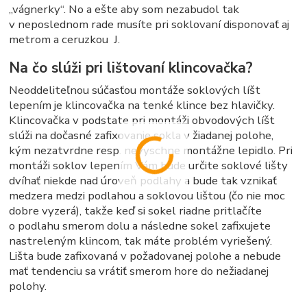
„vágnerky“. No a ešte aby som nezabudol tak
v neposlednom rade musíte pri soklovaní disponovať aj
metrom a ceruzkou J.
Na čo slúži pri lištovaní klincovačka?
Neoddeliteľnou súčasťou montáže soklových líšt
lepením je klincovačka na tenké klince bez hlavičky.
Klincovačka v podstate pri montáži obvodových líšt
slúži na dočasné zafixovanie sokla v žiadanej polohe,
kým nezatvrdne resp. nevyschne montážne lepidlo. Pri
montáži soklov lepením Vám bude určite soklové lišty
dvíhať niekde nad úroveň podlahy a bude tak vznikať
medzera medzi podlahou a soklovou lištou (čo nie moc
dobre vyzerá), takže keď si sokel riadne pritlačíte
o podlahu smerom dolu a následne sokel zafixujete
nastreleným klincom, tak máte problém vyriešený.
Lišta bude zafixovaná v požadovanej polohe a nebude
mať tendenciu sa vrátiť smerom hore do nežiadanej
polohy.