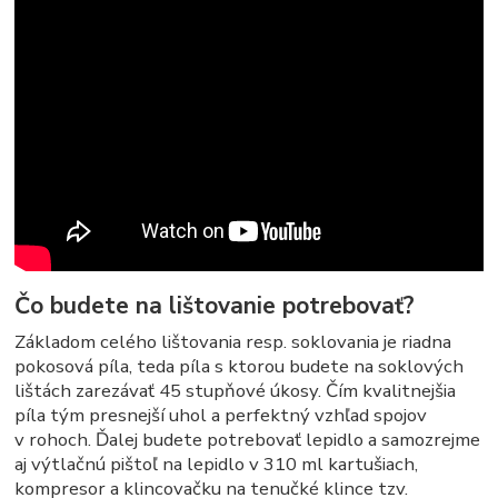
Čo budete na lištovanie potrebovať?
Základom celého lištovania resp. soklovania je riadna
pokosová píla, teda píla s ktorou budete na soklových
lištách zarezávať 45 stupňové úkosy. Čím kvalitnejšia
píla tým presnejší uhol a perfektný vzhľad spojov
v rohoch. Ďalej budete potrebovať lepidlo a samozrejme
aj výtlačnú pištoľ na lepidlo v 310 ml kartušiach,
kompresor a klincovačku na tenučké klince tzv.