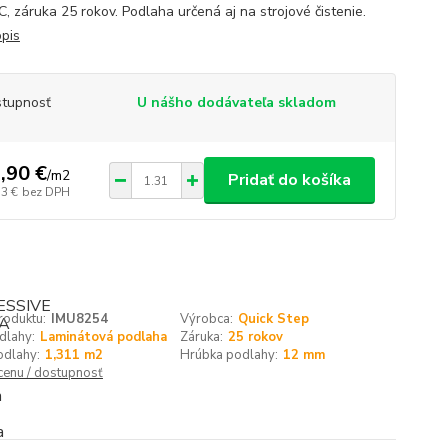
C, záruka 25 rokov. Podlaha určená aj na strojové čistenie.
opis
tupnosť
U nášho dodávateľa skladom
,90 €
/
m2
Pridať do košíka
13 €
bez DPH
roduktu:
IMU8254
Výrobca:
Quick Step
dlahy:
Laminátová podlaha
Záruka:
25 rokov
odlahy:
1,311 m2
Hrúbka podlahy:
12 mm
 cenu / dostupnosť