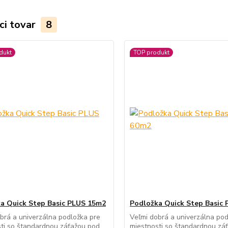
ci tovar
8
dukt
TOP produkt
a Quick Step Basic PLUS 15m2
Podložka Quick Step Basic
brá a univerzálna podložka pre
Veľmi dobrá a univerzálna pod
ti so štandardnou záťažou pod
miestnosti so štandardnou zá