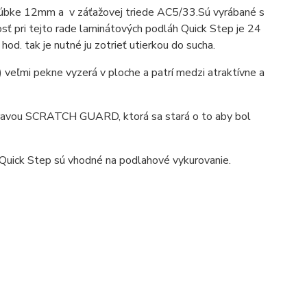
rúbke 12mm a v záťažovej triede AC5/33.Sú vyrábané s
 pri tejto rade laminátových podláh Quick Step je 24
od. tak je nutné ju zotrieť utierkou do sucha.
 veľmi pekne vyzerá v ploche a patrí medzi atraktívne a
úpravou SCRATCH GUARD, ktorá sa stará o to aby bol
Quick Step sú vhodné na podlahové vykurovanie.