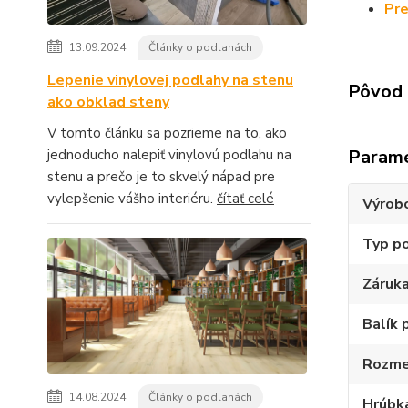
Pre
13.09.2024
Články o podlahách
Lepenie vinylovej podlahy na stenu
Pôvod 
ako obklad steny
V tomto článku sa pozrieme na to, ako
Param
jednoducho nalepiť vinylovú podlahu na
stenu a prečo je to skvelý nápad pre
vylepšenie vášho interiéru.
čítať celé
Výrob
Typ p
Záruk
Balík 
Rozme
14.08.2024
Články o podlahách
Hrúbk