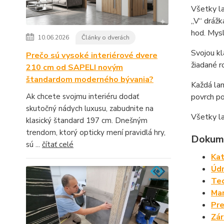
Všetky l
„V“ dráž
hod. Mysl
10.06.2026
Články o dverách
Svojou kl
Prečo sú vysoké interiérové dvere
žiadané r
210 cm od SAPELI novým
štandardom moderného bývania?
Každá la
Ak chcete svojmu interiéru dodať
povrch po
skutočný nádych luxusu, zabudnite na
Všetky l
klasický štandard 197 cm. Dnešným
trendom, ktorý opticky mení pravidlá hry,
Dokume
sú ...
čítať celé
Kat
Údr
Tec
Man
Pre
Zá