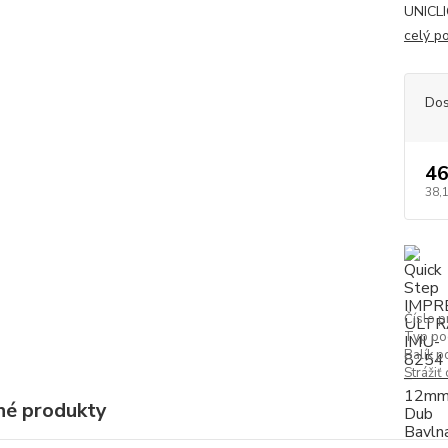
UNICLI
celý p
Dos
46
38,
Číslo p
Typ po
Balík p
Strážiť
é produkty