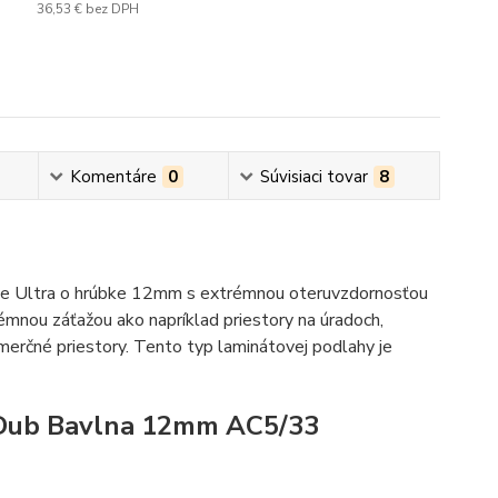
36,53 €
bez DPH
Komentáre
0
Súvisiaci tovar
8
ve Ultra o hrúbke 12mm s extrémnou oteruvzdornosťou
nou záťažou ako napríklad priestory na úradoch,
merčné priestory. Tento typ laminátovej podlahy je
Dub Bavlna 12mm AC5/33