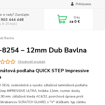
Prihlásenie
e si rady? Zavolajte.
0
ks
 903 444 448
za
0 €
a, 8-20 hod.)
ub Bavlna
-8254 – 12mm Dub Bavlna
Ohodnotiť produkt
nátová podlaha QUICK STEP Impressive
a
SEAL vodeodolná a vysoko záťažová laminátová podlaha
Step IMPRESSIVE ULTRA, hrúbka 12mm, rozmer dosky
90 mm, záťažová trieda AC4/32, povrchová úprava proti
 škrabancov SCRATCH GUARD, s "V" drážkami, typ zámku