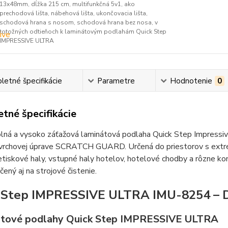
13x48mm, dĺžka 215 cm, multifunkčná 5v1, ako
prechodová lišta, nábehová lišta, ukončovacia lišta,
schodová hrana s nosom, schodová hrana bez nosa, v
totožných odtieňoch k laminátovým podlahám Quick Step
IMPRESSIVE ULTRA
etné špecifikácie
Parametre
Hodnotenie
0
tné špecifikácie
lná a vysoko záťažová laminátová podlaha Quick Step Impressi
vrchovej úprave SCRATCH GUARD. Určená do priestorov s extrém
etiskové haly, vstupné haly hotelov, hotelové chodby a rôzne ko
čený aj na strojové čistenie.
 Step IMPRESSIVE ULTRA IMU-8254 – 
tové podlahy Quick Step IMPRESSIVE ULTRA