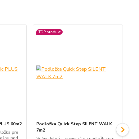
TOP produkt
 PLUS 60m2
Podložka Quick Step SILENT WALK
Po
7m2
Co
ložka pre
ťažou pod
Veľmi dobrá a univerzálna podložka pre
Veľ