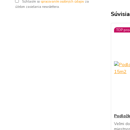
Súhlasím so
spracovaním osobných údajov
za
účelom zasielania newslettera.
Súvisia
TOP pro
Podložk
Veľmi do
miestnos