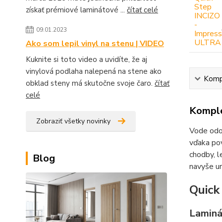
získať prémiové laminátové ...
čítať celé
09.01.2023
Ako som lepil vinyl na stenu | VIDEO
Kuknite si toto video a uvidíte, že aj
vinylová podlaha nalepená na stene ako
Kompl
obklad steny má skutočne svoje čaro.
čítať
celé
Komple
Zobraziť všetky novinky
Vode odo
vďaka po
chodby, l
Blog
navyše ur
Quick
Laminá