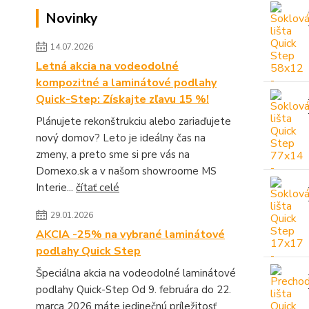
Novinky
14.07.2026
Letná akcia na vodeodolné
kompozitné a laminátové podlahy
Quick-Step: Získajte zľavu 15 %!
Plánujete rekonštrukciu alebo zariaďujete
nový domov? Leto je ideálny čas na
zmeny, a preto sme si pre vás na
Domexo.sk a v našom showroome MS
Interie...
čítať celé
29.01.2026
AKCIA -25% na vybrané laminátové
podlahy Quick Step
Špeciálna akcia na vodeodolné laminátové
podlahy Quick-Step Od 9. februára do 22.
marca 2026 máte jedinečnú príležitosť