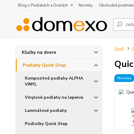
Blog o Podlahách a Dverách
Novinky
Obchodné podmien
Úvod
P
Kľučky na dvere
Quic
Podlahy Quick Step
Kompozitné podlahy ALPHA
Novinka
VINYL
Vinylové podlahy na lepenie
Laminátové podlahy
Podložky Quick Step