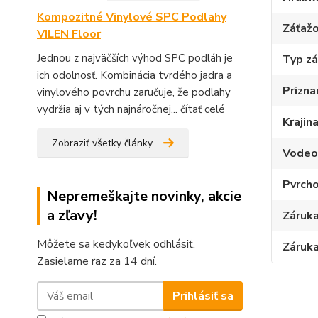
Kompozitné Vinylové SPC Podlahy
Záťažo
VILEN Floor
Jednou z najväčších výhod SPC podláh je
Typ z
ich odolnosť. Kombinácia tvrdého jadra a
Prizna
vinylového povrchu zaručuje, že podlahy
vydržia aj v tých najnáročnej...
čítať celé
Krajin
Zobraziť všetky články
Vodeo
Pvrcho
Nepremeškajte novinky, akcie
a zľavy!
Záruka
Môžete sa kedykoľvek odhlásiť.
Záruka
Zasielame raz za 14 dní.
Prihlásiť sa