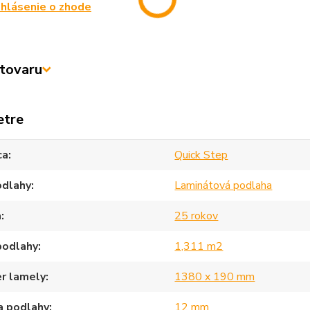
hlásenie o zhode
tovaru
etre
ca
Quick Step
odlahy
Laminátová podlaha
a
25 rokov
podlahy
1,311 m2
r lamely
1380 x 190 mm
a podlahy
12 mm