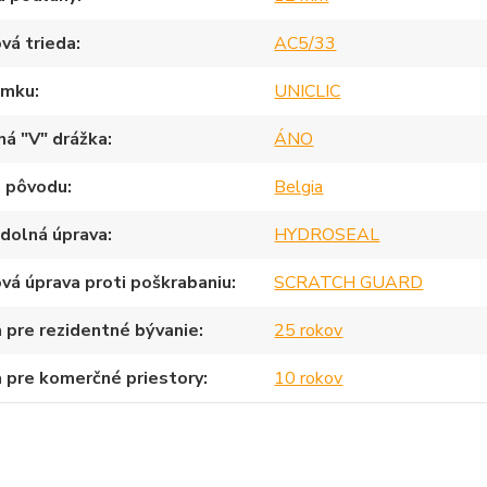
vá trieda
AC5/33
ámku
UNICLIC
ná "V" drážka
ÁNO
a pôvodu
Belgia
dolná úprava
HYDROSEAL
vá úprava proti poškrabaniu
SCRATCH GUARD
 pre rezidentné bývanie
25 rokov
 pre komerčné priestory
10 rokov