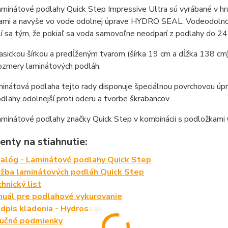
aminátové podlahy Quick Step Impressive Ultra sú vyrábané v h
kami a navyše vo vode odolnej úprave HYDRO SEAL. Vodeodolnosť
í sa tým, že pokiaľ sa voda samovoľne neodparí z podlahy do 24 h
asickou šírkou a predĺženým tvarom (šírka 19 cm a dĺžka 138 cm)
ozmery laminátových podláh.
minátová podlaha tejto rady disponuje špeciálnou povrchovou 
dlahy odolnejší proti oderu a tvorbe škrabancov.
aminátové podlahy značky Quick Step v kombinácii s podložkami 
nty na stiahnutie:
alóg - Laminátové podlahy Quick Step
žba laminátových podláh Quick Step
hnický list
uál pre podlahové vykurovanie
dpis kladenia - Hydroseal
ručné podmienky