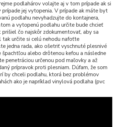
jme podlahárov volajte aj v tom prípade ak si
 prípade jej vytopenia. V prípade ak máte byt
vanú podlahu nevyhadzujte do kontajnera,
átom a vytopenú podlahu určite bude chcieť
t prišiel čo najskôr zdokumentovať, aby sa
tak určite si celú nehodu nafoťte
e jedna rada, ako ošetriť vyschnuté plesnivé
e špachtľou alebo drôtenou kefou a následne
jte penetráciou určenou pod maľovky a až
daný prípravok proti plesniam. Dúfam, že som
í by chceli podlahu, ktorá bez problémov
ahách ako je napríklad vinylová podlaha (pvc