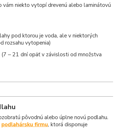
lebo vám niekto vytopí drevenú alebo laminátovú
ahy pod ktorou je voda, ale v niektorých
od rozsahu vytopenia)
 (7 – 21 dní opäť v závislosti od množstva
dlahu
rozobratú pôvodnú alebo úplne novú podlahu.
e
podlahársku firmu
, ktorá disponuje