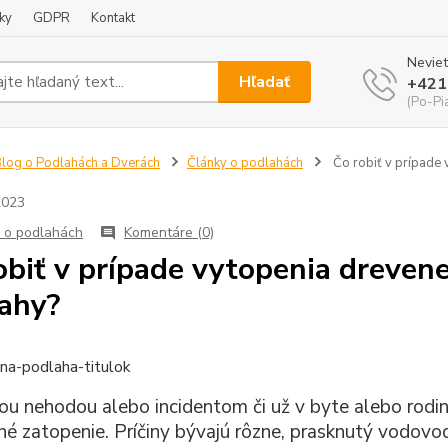
ky
GDPR
Kontakt
Neviet
Hľadať
+421
(Po-Pi
log o Podlahách a Dverách
Články o podlahách
Čo robiť v prípade 
2023
 o podlahách
Komentáre (0)
obiť v prípade vytopenia drevene
ahy?
u nehodou alebo incidentom či už v byte alebo rodi
é zatopenie. Príčiny bývajú rôzne, prasknutý vodovo