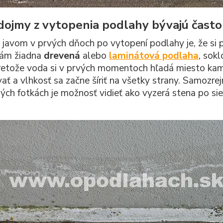
dojmy z vytopenia podlahy bývajú často
javom v prvých dňoch po vytopení podlahy je, že si p
vám žiadna
drevená
alebo
laminátová podlaha
, sok
retože voda si v prvých momentoch hľadá miesto kam
ať a vlhkosť sa začne šíriť na všetky strany. Samozre
ných fotkách je možnosť vidieť ako vyzerá stena po s