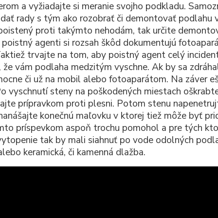
rom a vyžiadajte si meranie svojho podkladu. Samozre
 dať rady s tým ako rozobrať či demontovať podlahu v
poistený proti takýmto nehodám, tak určite demonto
 poistný agenti si rozsah škôd dokumentujú fotoapar
 Taktiež trvajte na tom, aby poistný agent celý inciden
, že vám podlaha medzitým vyschne. Ak by sa zdráhal 
ocne či už na mobil alebo fotoaparátom. Na záver ešt
Po vyschnutí steny na poškodených miestach oškrabt
kajte prípravkom proti plesni. Potom stenu napenetru
anášajte konečnú maľovku v ktorej tiež môže byť pri
to príspevkom aspoň trochu pomohol a pre tých ktor
 vytopenie tak by mali siahnuť po vode odolných podl
 alebo keramická, či kamenná dlažba.