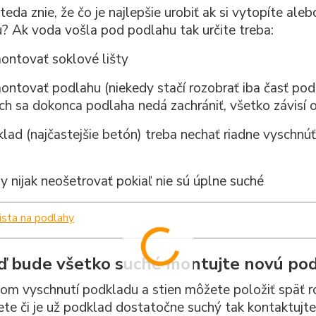
teda znie, že čo je najlepšie urobiť ak si vytopíte a
? Ak voda vošla pod podlahu tak určite treba:
ntovať soklové lišty
tovať podlahu (niekedy stačí rozobrať iba časť podl
ch sa dokonca podlaha nedá zachrániť, všetko závisí 
ad (najčastejšie betón) treba nechať riadne vyschnúť
 nijak neošetrovať pokiaľ nie sú úplne suché
ď bude všetko suché montujte novú po
om vyschnutí podkladu a stien môžete položiť späť 
ete či je už podklad dostatočne suchý tak kontaktujt