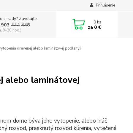
Prihlásenie
e si rady? Zavolajte.
0
ks
 903 444 448
za
0 €
a, 8-20 hod.)
vytopenia drevenej alebo laminátovej podlahy?
j alebo laminátovej
nnom dome býva jeho vytopenie, alebo ináč
dný rozvod, prasknutý rozvod kúrenia, vytečená