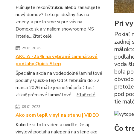
Plánujete rekonštrukciu alebo zariaďujete
nový domov? Leto je ideálny čas na
Pri v
zmeny, a preto sme si pre vás na
Domexo.sk a v našom showroome MS
Pokiaľ 
Interie...
čítať celé
zadnej 
málokto
29.01.2026
podlahe
AKCIA -25% na vybrané laminátové
podlahy Quick Step
voda šl
bola po
Špeciálna akcia na vodeodolné laminátové
obvodov
podlahy Quick-Step Od 9. februára do 22.
pretože
marca 2026 máte jedinečnú príležitosť
pod pod
získať prémiové laminátové ...
čítať celé
tie malé
09.01.2023
Ako som lepil vinyl na stenu | VIDEO
Kuknite si toto video a uvidíte, že aj
Čo tr
vinylová podlaha nalepená na stene ako