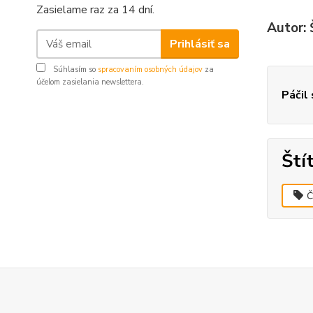
Zasielame raz za 14 dní.
Autor:
Prihlásiť sa
Súhlasím so
spracovaním osobných údajov
za
účelom zasielania newslettera.
Páčil
Ští
Č