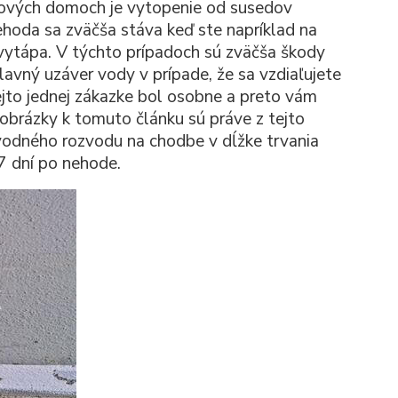
tových domoch je vytopenie od susedov
hoda sa zväčša stáva keď ste napríklad na
 vytápa. V týchto prípadoch sú zväčša škody
lavný uzáver vody v prípade, že sa vzdiaľujete
ejto jednej zákazke bol osobne a preto vám
é obrázky k tomuto článku sú práve z tejto
odného rozvodu na chodbe v dĺžke trvania
 7 dní po nehode.