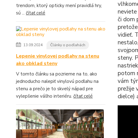
vlhkome
trendom, ktorý opticky mení pravidlá hry,
neviete
sú ...
čítať celé
či dom 
pretože
vidieť.
nestalo
13.09.2024
Články o podlahách
svojpom
Lepenie vinylovej podlahy na stenu
steny. 
ako obklad steny
nastrie
potom n
V tomto článku sa pozrieme na to, ako
vám tým
jednoducho nalepiť vinylovú podlahu na
prežije
stenu a prečo je to skvelý nápad pre
dielce)
vylepšenie vášho interiéru.
čítať celé