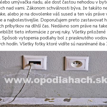
alebo umývačka riadu, ale dosť častou nehodou v by
ich nad vami. Zákonom schválnosti býva, že takáto ne
ke, alebo je na dovolenke váš sused a ten vás práve
ie a najbolestivejšie. Doporučujem preto zastavovať h
ich príbytkov na dlhší čas. Nedávno som práve na tak
iblížiť tieto informácie z prvej ruky. Všetky priložen
. Spôsob vytopenia podlahy bol z prasknutého vodov
ých hodín. Všetky fotky ktoré vidíte sú nasnímané iba