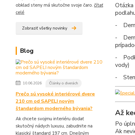
Otázka 
obklad steny má skutočne svoje čaro.
čítať
podlahu
celé
- Demo
Zobraziť všetky novinky
- Demon
prípado
Blog
- Podkl
vody)
- Steny
10.06.2026
Články o dverách
Prečo sú vysoké interiérové dvere
210 cm od SAPELI novým
štandardom moderného bývania?
Až ke
Ak chcete svojmu interiéru dodať
Po úpln
skutočný nádych luxusu, zabudnite na
Ak nevi
klasický štandard 197 cm. Dnešným