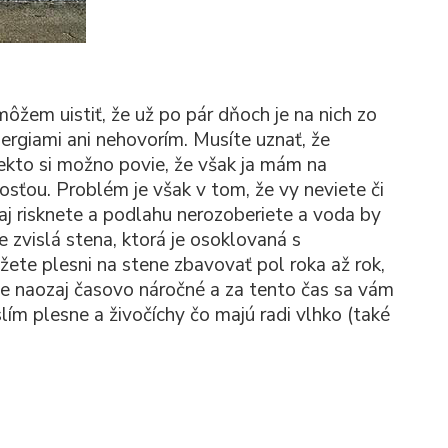
ôžem uistiť, že už po pár dňoch je na nich zo
lergiami ani nehovorím. Musíte uznať, že
ekto si možno povie, že však ja mám na
osťou. Problém je však v tom, že vy neviete či
aj risknete a podlahu nerozoberiete a voda by
e zvislá stena, ktorá je osoklovaná s
ete plesni na stene zbavovať pol roka až rok,
e naozaj časovo náročné a za tento čas sa vám
lím plesne a živočíchy čo majú radi vlhko (také