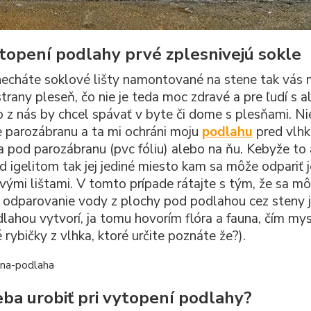
ytopení podlahy prvé zplesnivejú sokle
necháte soklové lišty namontované na stene tak vás m
strany pleseň, čo nie je teda moc zdravé a pre ľudí s a
 z nás by chcel spávať v byte či dome s plesňami. Ni
 parozábranu a ta mi ochráni moju
podlahu
pred vlhk
a pod parozábranu (pvc fóliu) alebo na ňu. Kebyže to 
d igelitom tak jej jediné miesto kam sa môže odpariť j
ými lištami. V tomto prípade rátajte s tým, že sa môž
 odparovanie vody z plochy pod podlahou cez steny j
lahou vytvorí, ja tomu hovorím flóra a fauna, čím mys
 rybičky z vlhka, ktoré určite poznáte že?).
eba urobiť pri vytopení podlahy?