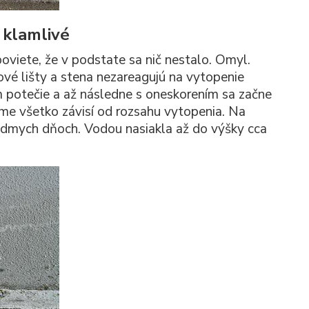
 klamlivé
oviete, že v podstate sa nič nestalo. Omyl.
lové lišty a stena nezareagujú na vytopenie
 potečie a až následne s oneskorením sa začne
jme všetko závisí od rozsahu vytopenia. Na
iedmych dňoch. Vodou nasiakla až do výšky cca