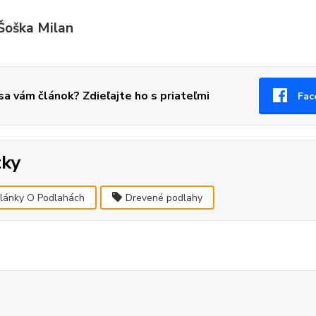
 Šoška Milan
 sa vám článok? Zdieľajte ho s priateľmi
Fac
tky
lánky O Podlahách
Drevené podlahy