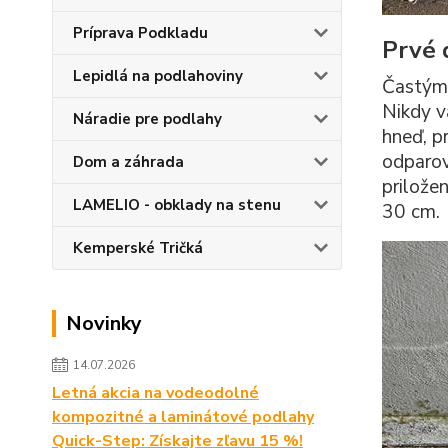
Príprava Podkladu
Prvé 
Lepidlá na podlahoviny
Častým 
Nikdy 
Náradie pre podlahy
hneď, p
odparov
Dom a záhrada
prilože
LAMELIO - obklady na stenu
30 cm.
Kemperské Tričká
Novinky
14.07.2026
Letná akcia na vodeodolné
kompozitné a laminátové podlahy
Quick-Step: Získajte zľavu 15 %!