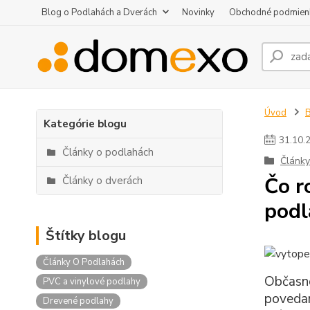
Blog o Podlahách a Dverách
Novinky
Obchodné podmien
Úvod
B
Kategórie blogu
31
.
10
.
Články o podlahách
Články
Čo r
Články o dverách
podl
Štítky blogu
Články O Podlahách
Občasno
PVC a vinylové podlahy
povedan
Drevené podlahy