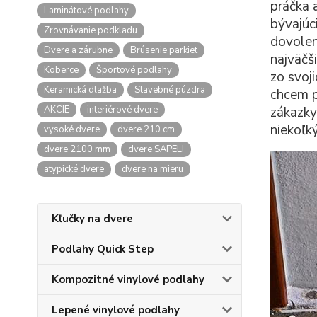
práčka 
Laminátové podlahy
bývajúc
Zrovnávanie podkladu
dovolen
Dvere a zárubne
Brúsenie parkiet
najväčš
Koberce
Športové podlahy
zo svoj
Keramická dlažba
Stavebné púzdra
chcem pr
AKCIE
interiérové dvere
zákazky
niekoľk
vysoké dvere
dvere 210 cm
dvere 2100 mm
dvere SAPELI
atypické dvere
dvere na mieru
Kľučky na dvere
Podlahy Quick Step
Kompozitné vinylové podlahy
Lepené vinylové podlahy