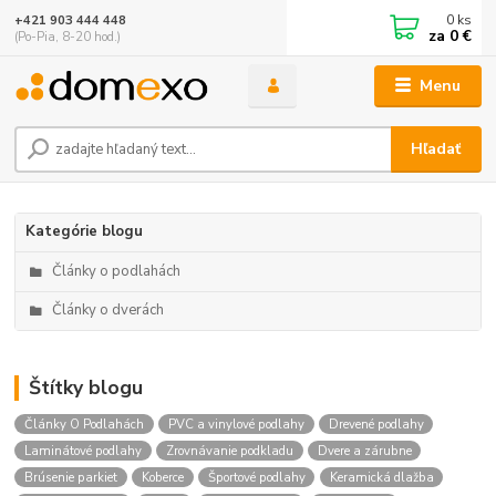
0
ks
+421 903 444 448
za
0 €
(Po-Pia, 8-20 hod.)
Menu
Hľadať
Kategórie blogu
Články o podlahách
Články o dverách
Štítky blogu
Články O Podlahách
PVC a vinylové podlahy
Drevené podlahy
Laminátové podlahy
Zrovnávanie podkladu
Dvere a zárubne
Brúsenie parkiet
Koberce
Športové podlahy
Keramická dlažba