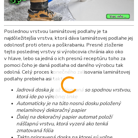
Poslednou vrstvou laminátovej podlahy je ta
najdôležitejšia vrstva, ktorá dáva laminátovej podlahe jej
odolnosť proti oteru a poškrabaniu. Presné zloženie
tejto poslednej vrstvy si výrobcovia chránia ako oko
v hlave, lebo sa jedná o ich presnú receptúru toho za
pomoci čoho je daná podlaha od daného výrobcu tak
odolná. Celý proces konečného zalisovania laminátovej
podlahy prebieha asi takto:
Jadrová doska je už zlisovaná so spodnou vrstvou,
ktorá ide po výrobnej linke
Automaticky je na túto nosnú dosku položený
melamínový dekoračný papier
Ďalej na dekoračný papier automat položí
nášľapnú vrstvu, ktorá vyzerá ako tenká
zmatovaná fólia
Takto pripravená doska na ktorej sú voľne