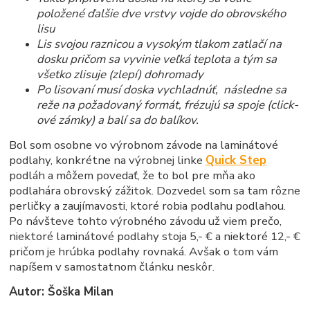
položené ďalšie dve vrstvy vojde do obrovského
lisu
Lis svojou raznicou a vysokým tlakom zatlačí na
dosku pričom sa vyvinie veľká teplota a tým sa
všetko zlisuje (zlepí) dohromady
Po lisovaní musí doska vychladnúť, následne sa
reže na požadovaný formát, frézujú sa spoje (click-
ové zámky) a balí sa do balíkov.
Bol som osobne vo výrobnom závode na laminátové
podlahy, konkrétne na výrobnej linke
Quick Step
podláh a môžem povedať, že to bol pre mňa ako
podlahára obrovský zážitok. Dozvedel som sa tam rôzne
perličky a zaujímavosti, ktoré robia podlahu podlahou.
Po návšteve tohto výrobného závodu už viem prečo,
niektoré laminátové podlahy stoja 5,- € a niektoré 12,- €
pričom je hrúbka podlahy rovnaká. Avšak o tom vám
napíšem v samostatnom článku neskôr.
Autor: Šoška Milan