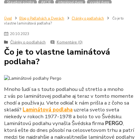
Stavebné púzdra
AKCIE
interiérové dvere
vysoké dvere
dvere 210 cm
dvere 2100 mm
dvere SAPELI
atypické dvere
dvere na mieru
Úvod
Blog o Podlahách a Dverách
Články o podlahách
Čo je to
vlastne laminátová podlaha?
20
.
10
.
2023
Články o podlahách
Komentáre (0)
Čo je to vlastne laminátová
podlaha?
Mnoho ľudí sa s touto podlahou už stretlo a mnoho
z vás po laminátovej podlahe aj teraz v tomto momente
chodí a používa ju. Viete odkiaľ k nám prišla a z čoho sa
skladá?
Laminátová podlaha
uzrela svetlo sveta
niekedy v rokoch 1977-1978 a bolo to vo Švédsku.
Laminátovú podlahu vynašla Švédska firma
PERGO
,
ktorá ešte do dnes pôsobí na celosvetovom trhu a patrí
medzi tie najdrahšie a najkvalitnejšie laminátové podlahy