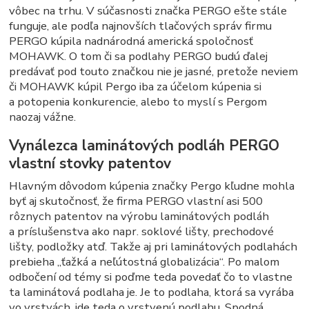
vôbec na trhu. V súčasnosti značka PERGO ešte stále
funguje, ale podľa najnovších tlačových správ firmu
PERGO kúpila nadnárodná americká spoločnosť
MOHAWK. O tom či sa podlahy PERGO budú ďalej
predávať pod touto značkou nie je jasné, pretože neviem
či MOHAWK kúpil Pergo iba za účelom kúpenia si
a potopenia konkurencie, alebo to myslí s Pergom
naozaj vážne.
Vynálezca laminátových podláh PERGO
vlastní stovky patentov
Hlavným dôvodom kúpenia značky Pergo kľudne mohla
byť aj skutočnosť, že firma PERGO vlastní asi 500
rôznych patentov na výrobu laminátových podláh
a príslušenstva ako napr. soklové lišty, prechodové
lišty, podložky atď. Takže aj pri laminátových podlahách
prebieha „ťažká a neľútostná globalizácia“. Po malom
odbočení od témy si poďme teda povedať čo to vlastne
ta laminátová podlaha je. Je to podlaha, ktorá sa vyrába
vo vrstvách, ide teda o vrstvenú podlahu. Spodná