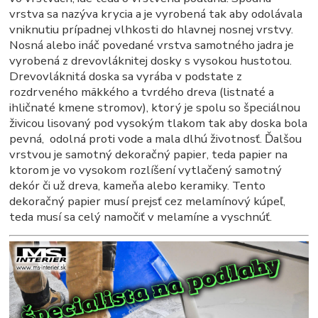
vrstva sa nazýva krycia a je vyrobená tak aby odolávala
vniknutiu prípadnej vlhkosti do hlavnej nosnej vrstvy.
Nosná alebo ináč povedané vrstva samotného jadra je
vyrobená z drevovláknitej dosky s vysokou hustotou.
Drevovláknitá doska sa vyrába v podstate z
rozdrveného mäkkého a tvrdého dreva (listnaté a
ihličnaté kmene stromov), ktorý je spolu so špeciálnou
živicou lisovaný pod vysokým tlakom tak aby doska bola
pevná, odolná proti vode a mala dlhú životnosť. Ďalšou
vrstvou je samotný dekoračný papier, teda papier na
ktorom je vo vysokom rozlíšení vytlačený samotný
dekór či už dreva, kameňa alebo keramiky. Tento
dekoračný papier musí prejsť cez melamínový kúpeľ,
teda musí sa celý namočiť v melamíne a vyschnúť.