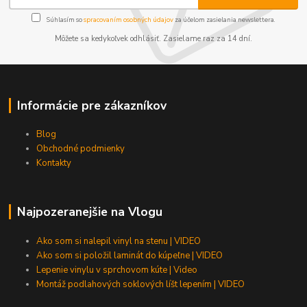
Súhlasím so
spracovaním osobných údajov
za účelom zasielania newslettera.
Môžete sa kedykoľvek odhlásiť. Zasielame raz za 14 dní.
Informácie pre zákazníkov
Blog
Obchodné podmienky
Kontakty
Najpozeranejšie na Vlogu
Ako som si nalepil vinyl na stenu | VIDEO
Ako som si položil laminát do kúpeľne | VIDEO
Lepenie vinylu v sprchovom kúte | Video
Montáž podlahových soklových líšt lepením | VIDEO