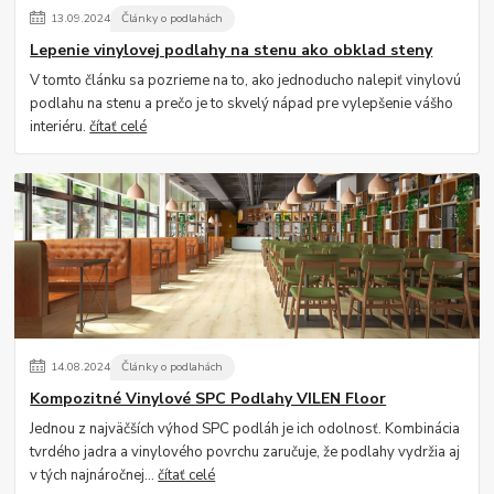
13
.
09
.
2024
Články o podlahách
Lepenie vinylovej podlahy na stenu ako obklad steny
V tomto článku sa pozrieme na to, ako jednoducho nalepiť vinylovú
podlahu na stenu a prečo je to skvelý nápad pre vylepšenie vášho
interiéru.
čítať celé
14
.
08
.
2024
Články o podlahách
Kompozitné Vinylové SPC Podlahy VILEN Floor
Jednou z najväčších výhod SPC podláh je ich odolnosť. Kombinácia
tvrdého jadra a vinylového povrchu zaručuje, že podlahy vydržia aj
v tých najnáročnej...
čítať celé