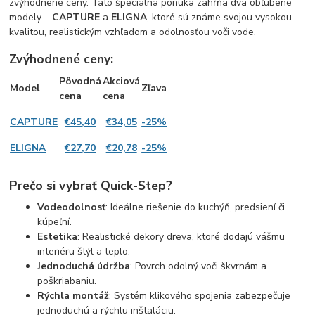
zvýhodnené ceny. Táto špeciálna ponuka zahŕňa dva obľúbené
modely –
CAPTURE
a
ELIGNA
, ktoré sú známe svojou vysokou
kvalitou, realistickým vzhľadom a odolnosťou voči vode.
Zvýhodnené ceny:
Pôvodná
Akciová
Model
Zľava
cena
cena
CAPTURE
€45,40
€34,05
-25%
ELIGNA
€27,70
€20,78
-25%
Prečo si vybrať Quick-Step?
Vodeodolnosť
: Ideálne riešenie do kuchýň, predsiení či
kúpeľní.
Estetika
: Realistické dekory dreva, ktoré dodajú vášmu
interiéru štýl a teplo.
Jednoduchá údržba
: Povrch odolný voči škvrnám a
poškriabaniu.
Rýchla montáž
: Systém klikového spojenia zabezpečuje
jednoduchú a rýchlu inštaláciu.