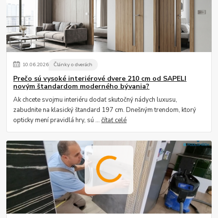
10
.
06
.
2026
Články o dverách
Prečo sú vysoké interiérové dvere 210 cm od SAPELI
novým štandardom moderného bývania?
Ak chcete svojmu interiéru dodať skutočný nádych luxusu,
zabudnite na klasický štandard 197 cm. Dnešným trendom, ktorý
opticky mení pravidlá hry, sú ...
čítať celé