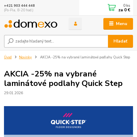
0
ks
+421 903 444 448
za
0 €
(Po-Pia, 8-20 hod.)
Menu
Hľadať
Úvod
Novinky
AKCIA -25% na vybrané laminátové podlahy Quick Step
AKCIA -25% na vybrané
laminátové podlahy Quick Step
29.01.2026