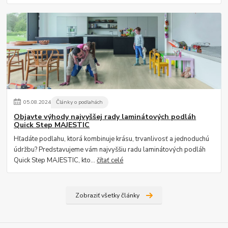
05
.
08
.
2024
Články o podlahách
Objavte výhody najvyššej rady laminátových podláh
Quick Step MAJESTIC
Hľadáte podlahu, ktorá kombinuje krásu, trvanlivosť a jednoduchú
údržbu? Predstavujeme vám najvyššiu radu laminátových podláh
Quick Step MAJESTIC, kto...
čítať celé
Zobraziť všetky články