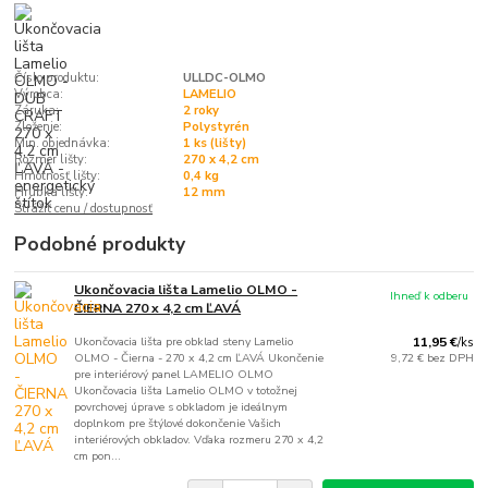
Číslo produktu:
ULLDC-OLMO
Výrobca:
LAMELIO
Záruka:
2 roky
Zloženie:
Polystyrén
Min. objednávka:
1 ks (lišty)
Rozmer lišty:
270 x 4,2 cm
Hmotnosť lišty:
0,4 kg
Hrúbka lišty:
12 mm
Strážiť cenu / dostupnosť
Podobné produkty
Ukončovacia lišta Lamelio OLMO -
Ihneď k odberu
ČIERNA 270 x 4,2 cm ĽAVÁ
Ukončovacia lišta pre obklad steny Lamelio
11,95 €
/
ks
OLMO - Čierna - 270 x 4,2 cm ĽAVÁ Ukončenie
9,72 €
bez DPH
pre interiérový panel LAMELIO OLMO
Ukončovacia lišta Lamelio OLMO v totožnej
povrchovej úprave s obkladom je ideálnym
doplnkom pre štýlové dokončenie Vašich
interiérových obkladov. Vďaka rozmeru 270 x 4,2
cm pon...