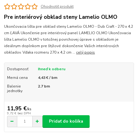
Ohodnotiť produkt
Pre interiérový obklad steny Lamelio OLMO
Ukončovacia lišta pre obklad steny Lamelio OLMO - Dub Craft - 270 x 4,2
cm ĽAVÁ Ukončenie pre interiérový panel LAMELIO OLMO Ukončovacia
lišta Lamelio OLMO v totožnej povrchovej úprave s obkladom je
ideálnym doplnkom pre štýlové dokončenie Vašich interiérových
obkladov. Vďaka rozmeru 270 x 4,2 cm ...
celý popis
Dostupnosť
Ihneď k odberu
Merná cena
4,43 € / bm
Balenie
2.7 bm
jednotky
11,95 €
/
ks
9,72 €
bez DPH
Pridať do košíka