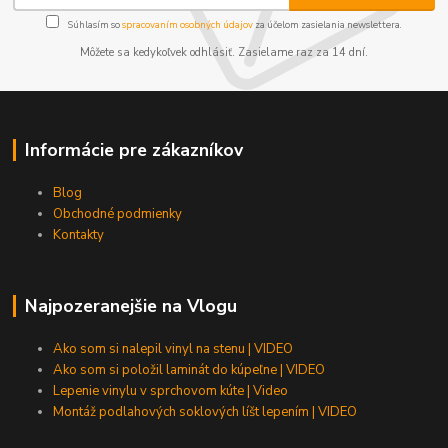
Súhlasím so
spracovaním osobných údajov
za účelom zasielania newslettera.
Môžete sa kedykoľvek odhlásiť. Zasielame raz za 14 dní.
Informácie pre zákazníkov
Blog
Obchodné podmienky
Kontakty
Najpozeranejšie na Vlogu
Ako som si nalepil vinyl na stenu | VIDEO
Ako som si položil laminát do kúpeľne | VIDEO
Lepenie vinylu v sprchovom kúte | Video
Montáž podlahových soklových líšt lepením | VIDEO