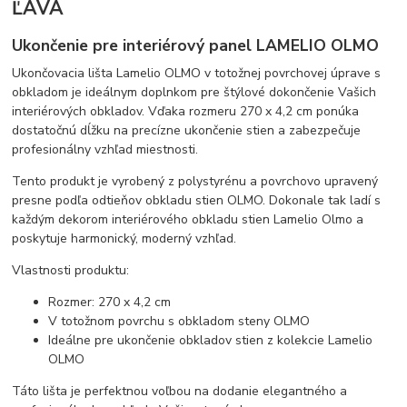
ĽAVÁ
Ukončenie pre interiérový panel LAMELIO OLMO
Ukončovacia lišta Lamelio OLMO v totožnej povrchovej úprave s
obkladom je ideálnym doplnkom pre štýlové dokončenie Vašich
interiérových obkladov. Vďaka rozmeru 270 x 4,2 cm ponúka
dostatočnú dĺžku na precízne ukončenie stien a zabezpečuje
profesionálny vzhľad miestnosti.
Tento produkt je vyrobený z polystyrénu a povrchovo upravený
presne podľa odtieňov obkladu stien OLMO. Dokonale tak ladí s
každým dekorom interiérového obkladu stien Lamelio Olmo a
poskytuje harmonický, moderný vzhľad.
Vlastnosti produktu:
Rozmer: 270 x 4,2 cm
V totožnom povrchu s obkladom steny OLMO
Ideálne pre ukončenie obkladov stien z kolekcie Lamelio
OLMO
Táto lišta je perfektnou voľbou na dodanie elegantného a