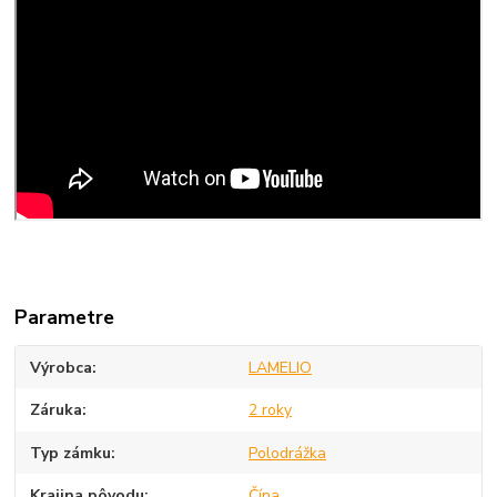
Parametre
Výrobca
LAMELIO
Záruka
2 roky
Typ zámku
Polodrážka
Krajina pôvodu
Čína