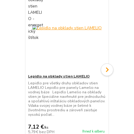
Lepidlo na obklady stien LAMELIO
Ukončovacia
CRAFT 270 x
Lepidlo pre všetky druhy obkladov stien
LAMELIO Lepidlo pre panely Lamelio na
Ukončovacia 
vodnej báze Lepidlo Lamelio na obklady
OLMO - Dub C
stien je špeciálne navrhnuté pre jednoduchú
Ukončenie p
a spoľahlivú inštaláciu obkladových panelov.
OLMO Ukončo
Vďaka svojej vodnej báze je šetrné k
totožnej pov
životnému prostrediu a zároveň zaisťuje
ideálnym do
vysokú počiat...
Vašich inter
rozmeru 270 x
7,12 €
11,95 €
/
ks
/
k
Ihneď k odberu
5,79 €
bez DPH
9,72 €
bez D