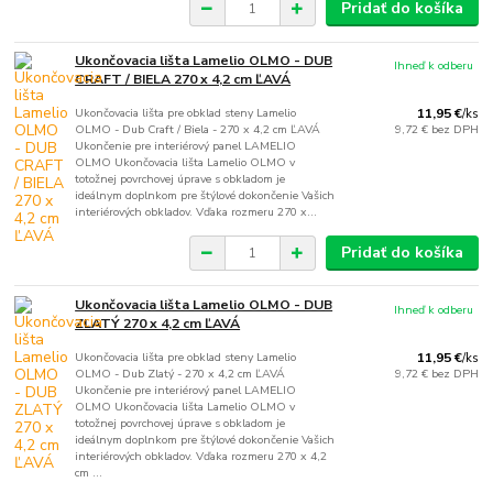
Pridať do košíka
Ukončovacia lišta Lamelio OLMO - DUB
Ihneď k odberu
CRAFT / BIELA 270 x 4,2 cm ĽAVÁ
Ukončovacia lišta pre obklad steny Lamelio
11,95 €
/
ks
OLMO - Dub Craft / Biela - 270 x 4,2 cm ĽAVÁ
9,72 €
bez DPH
Ukončenie pre interiérový panel LAMELIO
OLMO Ukončovacia lišta Lamelio OLMO v
totožnej povrchovej úprave s obkladom je
ideálnym doplnkom pre štýlové dokončenie Vašich
interiérových obkladov. Vďaka rozmeru 270 x...
Pridať do košíka
Ukončovacia lišta Lamelio OLMO - DUB
Ihneď k odberu
ZLATÝ 270 x 4,2 cm ĽAVÁ
Ukončovacia lišta pre obklad steny Lamelio
11,95 €
/
ks
OLMO - Dub Zlatý - 270 x 4,2 cm ĽAVÁ
9,72 €
bez DPH
Ukončenie pre interiérový panel LAMELIO
OLMO Ukončovacia lišta Lamelio OLMO v
totožnej povrchovej úprave s obkladom je
ideálnym doplnkom pre štýlové dokončenie Vašich
interiérových obkladov. Vďaka rozmeru 270 x 4,2
cm ...