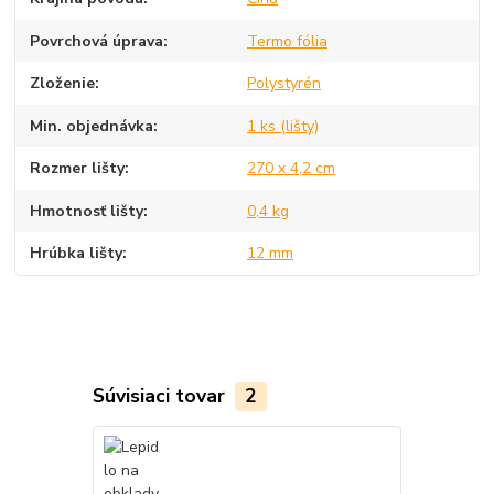
Povrchová úprava
Termo fólia
Zloženie
Polystyrén
Min. objednávka
1 ks (lišty)
Rozmer lišty
270 x 4,2 cm
Hmotnosť lišty
0,4 kg
Hrúbka lišty
12 mm
Súvisiaci tovar
2