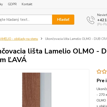
ky
GDPR
Kontakt
Neviet
Hľadať
+421
(Po-Pi
AMELIO - obklady na stenu
Ukončovacia lišta Lamelio OLMO - DUB CRA
čovacia lišta Lamelio OLMO - 
cm ĽAVÁ
Pre 
Ukončo
- 270 
OLMO U
s obkl