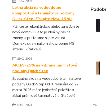
14.07.2026
Letná akcia na vodeodolné
Podobn
kompozitné a laminátové podlahy
Quick-Step: Získajte zľavu 15 %!
Plánujete rekonštrukciu alebo zariaďujete
nový domov? Leto je ideálny čas na
zmeny, a preto sme si pre vás na
Domexo.sk a v našom showroome MS
Interie...
čítať celé
29.01.2026
AKCIA -25% na vybrané laminátové
podlahy Quick Step
Špeciálna akcia na vodeodolné laminátové
podlahy Quick-Step Od 9. februára do 22.
marca 2026 máte jedinečnú príležitosť
získať prémiové laminátové ...
čítať celé
09.01.2023