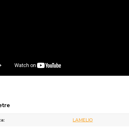
etre
ca
LAMELIO