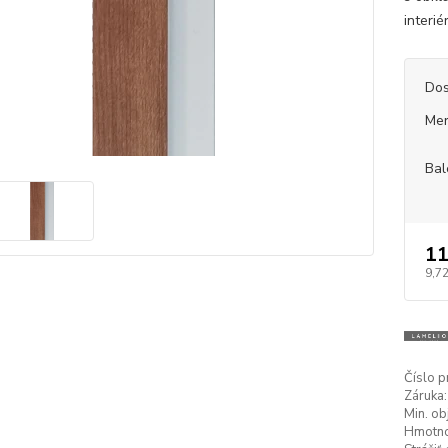
interi
Dos
Mer
Bal
11
9,72
Číslo p
Záruka:
Min. ob
Hmotnos