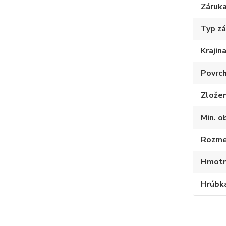
Záruk
Typ z
Krajin
Povrc
Zlože
Min. o
Rozmer
Hmotno
Hrúbka