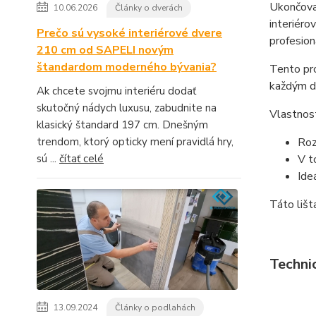
Ukončova
10.06.2026
Články o dverách
interiéro
Prečo sú vysoké interiérové dvere
profesion
210 cm od SAPELI novým
štandardom moderného bývania?
Tento pr
každým d
Ak chcete svojmu interiéru dodať
skutočný nádych luxusu, zabudnite na
Vlastnost
klasický štandard 197 cm. Dnešným
trendom, ktorý opticky mení pravidlá hry,
Roz
sú ...
čítať celé
V t
Ide
Táto lišt
Techni
13.09.2024
Články o podlahách