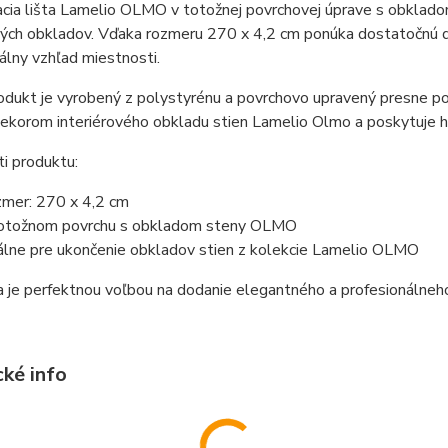
cia lišta Lamelio OLMO v totožnej povrchovej úprave s obklado
vých obkladov. Vďaka rozmeru 270 x 4,2 cm ponúka dostatočnú d
álny vzhľad miestnosti.
odukt je vyrobený z polystyrénu a povrchovo upravený presne p
ekorom interiérového obkladu stien Lamelio Olmo a poskytuje h
i produktu:
mer: 270 x 4,2 cm
otožnom povrchu s obkladom steny OLMO
álne pre ukončenie obkladov stien z kolekcie Lamelio OLMO
a je perfektnou voľbou na dodanie elegantného a profesionálne
cké info