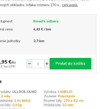
érových obkladov. Vďaka rozmeru 270 x...
celý popis
tupnosť
Ihneď k odberu
ná cena
4,43 € / bm
enie jednotky
2.7 bm
,95 €
/
ks
Pridať do košíka
 €
bez DPH
roduktu:
ULLDCB-OLMO
Výrobca:
LAMELIO
2 roky
Zloženie:
Polystyrén
jednávka:
1 ks (lišty)
Rozmer lišty:
270 x 4,2 cm
ť lišty:
0,4 kg
Hrúbka lišty:
12 mm