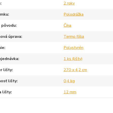
a
2 roky
ámku
Polodrážka
a pôvodu
Čína
hová úprava
Termo fólia
nie
Polystyrén
bjednávka
1 ks (lišty)
 lišty
270 x 4,2 cm
sť lišty
0,4 kg
 lišty
12 mm