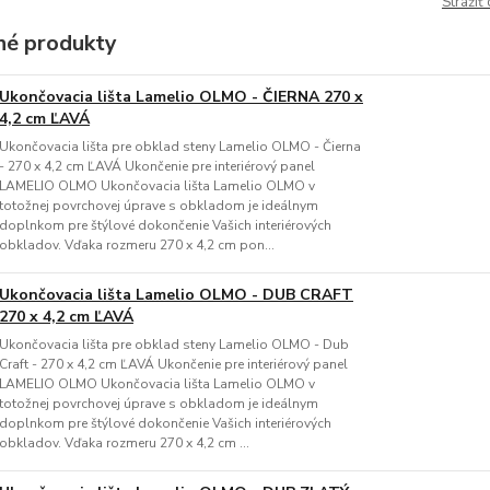
Strážiť
é produkty
Ukončovacia lišta Lamelio OLMO - ČIERNA 270 x
4,2 cm ĽAVÁ
Ukončovacia lišta pre obklad steny Lamelio OLMO - Čierna
- 270 x 4,2 cm ĽAVÁ Ukončenie pre interiérový panel
LAMELIO OLMO Ukončovacia lišta Lamelio OLMO v
totožnej povrchovej úprave s obkladom je ideálnym
doplnkom pre štýlové dokončenie Vašich interiérových
obkladov. Vďaka rozmeru 270 x 4,2 cm pon...
Ukončovacia lišta Lamelio OLMO - DUB CRAFT
270 x 4,2 cm ĽAVÁ
Ukončovacia lišta pre obklad steny Lamelio OLMO - Dub
Craft - 270 x 4,2 cm ĽAVÁ Ukončenie pre interiérový panel
LAMELIO OLMO Ukončovacia lišta Lamelio OLMO v
totožnej povrchovej úprave s obkladom je ideálnym
doplnkom pre štýlové dokončenie Vašich interiérových
obkladov. Vďaka rozmeru 270 x 4,2 cm ...