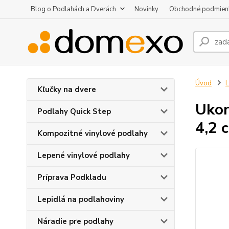
Blog o Podlahách a Dverách
Novinky
Obchodné podmien
Úvod
L
Kľučky na dvere
Ukon
Podlahy Quick Step
4,2 
Kompozitné vinylové podlahy
Lepené vinylové podlahy
Príprava Podkladu
Lepidlá na podlahoviny
Náradie pre podlahy