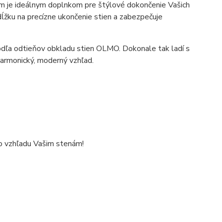
m je ideálnym doplnkom pre štýlové dokončenie Vašich
ĺžku na precízne ukončenie stien a zabezpečuje
odľa odtieňov obkladu stien OLMO. Dokonale tak ladí s
armonický, moderný vzhľad.
ho vzhľadu Vašim stenám!