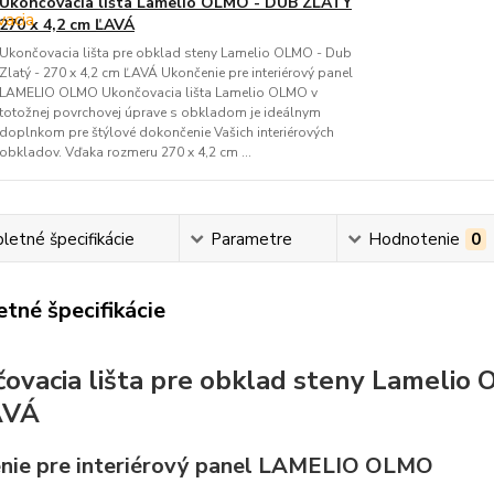
Ukončovacia lišta Lamelio OLMO - DUB ZLATÝ
270 x 4,2 cm ĽAVÁ
Ukončovacia lišta pre obklad steny Lamelio OLMO - Dub
Zlatý - 270 x 4,2 cm ĽAVÁ Ukončenie pre interiérový panel
LAMELIO OLMO Ukončovacia lišta Lamelio OLMO v
totožnej povrchovej úprave s obkladom je ideálnym
doplnkom pre štýlové dokončenie Vašich interiérových
obkladov. Vďaka rozmeru 270 x 4,2 cm ...
etné špecifikácie
Parametre
Hodnotenie
0
tné špecifikácie
ovacia lišta pre obklad steny Lamelio O
AVÁ
nie pre interiérový panel LAMELIO OLMO