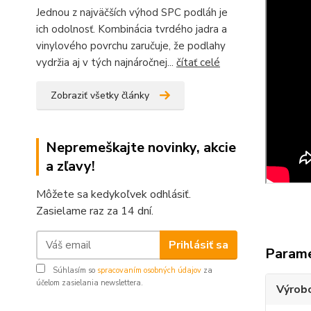
Jednou z najväčších výhod SPC podláh je
ich odolnosť. Kombinácia tvrdého jadra a
vinylového povrchu zaručuje, že podlahy
vydržia aj v tých najnáročnej...
čítať celé
Zobraziť všetky články
Nepremeškajte novinky, akcie
a zľavy!
Môžete sa kedykoľvek odhlásiť.
Zasielame raz za 14 dní.
Prihlásiť sa
Param
Súhlasím so
spracovaním osobných údajov
za
účelom zasielania newslettera.
Výrob