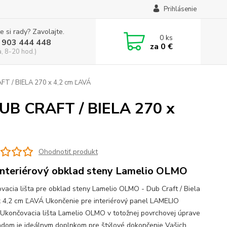
Prihlásenie
e si rady? Zavolajte.
0
ks
 903 444 448
za
0 €
a, 8-20 hod.)
FT / BIELA 270 x 4,2 cm ĽAVÁ
DUB CRAFT / BIELA 270 x
Ohodnotiť produkt
interiérový obklad steny Lamelio OLMO
vacia lišta pre obklad steny Lamelio OLMO - Dub Craft / Biela
x 4,2 cm ĽAVÁ Ukončenie pre interiérový panel LAMELIO
končovacia lišta Lamelio OLMO v totožnej povrchovej úprave
adom je ideálnym doplnkom pre štýlové dokončenie Vašich