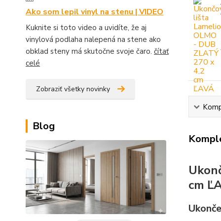
Ako som lepil vinyl na stenu | VIDEO
Kuknite si toto video a uvidíte, že aj
vinylová podlaha nalepená na stene ako
obklad steny má skutočne svoje čaro.
čítať
celé
Zobraziť všetky novinky
Kompl
Blog
Komple
Ukonč
cm Ľ
Ukonče