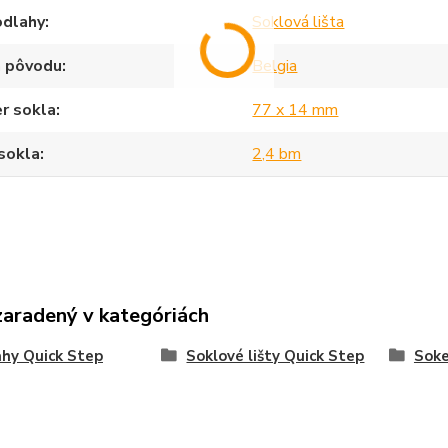
odlahy
Soklová lišta
a pôvodu
Belgia
r sokla
77 x 14 mm
sokla
2,4 bm
zaradený v kategóriách
hy Quick Step
Soklové lišty Quick Step
Sok