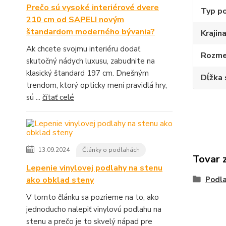
Prečo sú vysoké interiérové dvere
Typ p
210 cm od SAPELI novým
štandardom moderného bývania?
Krajin
Ak chcete svojmu interiéru dodať
Rozme
skutočný nádych luxusu, zabudnite na
klasický štandard 197 cm. Dnešným
Dĺžka 
trendom, ktorý opticky mení pravidlá hry,
sú ...
čítať celé
13.09.2024
Články o podlahách
Tovar 
Lepenie vinylovej podlahy na stenu
ako obklad steny
Podla
V tomto článku sa pozrieme na to, ako
jednoducho nalepiť vinylovú podlahu na
stenu a prečo je to skvelý nápad pre