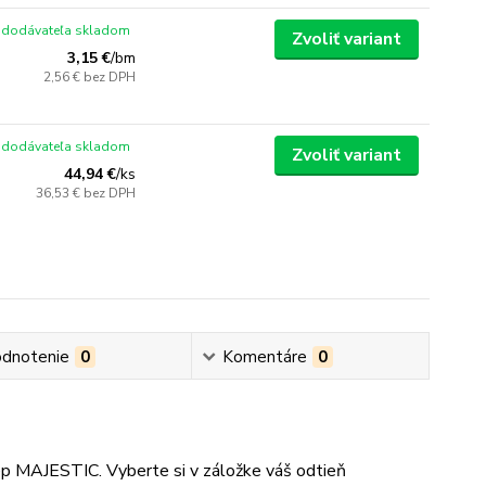
 dodávateľa skladom
Zvoliť variant
3,15 €
/
bm
2,56 €
bez DPH
 dodávateľa skladom
Zvoliť variant
44,94 €
/
ks
36,53 €
bez DPH
dnotenie
0
Komentáre
0
ep MAJESTIC. Vyberte si v záložke váš odtieň