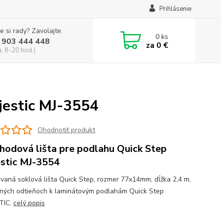
Prihlásenie
e si rady? Zavolajte.
0
ks
 903 444 448
za
0 €
a, 8-20 hod.)
jestic MJ-3554
Ohodnotiť produkt
hodová lišta pre podlahu Quick Step
stic MJ-3554
vaná soklová lišta Quick Step, rozmer 77x14mm, dĺžka 2,4 m,
žných odtieňoch k laminátovým podlahám Quick Step
TIC.
celý popis