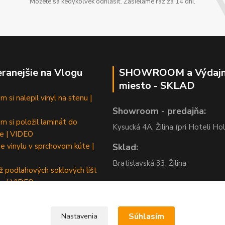
Môžete sa kedykoľvek odhlásiť. Zasielame raz za 14 dní.
ranejšie na Vlogu
SHOWROOM a Výdaj
miesto - SKLAD
 si nalepil vinyl na stenu |
Showroom - predajňa:
m si položil laminát do
Kysucká 4A, Žilina (pri Hoteli Hol
e | VIDEO
e vinylu v sprchovom kúte |
Sklad:
Bratislavská 33, Žilina
 podlahových soklových líšt
m | VIDEO
Súhlasím
Nastavenia