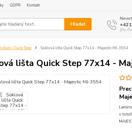
ky
GDPR
Kontakt
Neviet
Hľadať
+421
(Po-Pi
odlahy Quick Step
Soklová lišta Quick Step 77x14 - Majestic MJ-3554
ová lišta Quick Step 77x14 - Ma
Prec
Maje
Lamino
v toto
MAJES