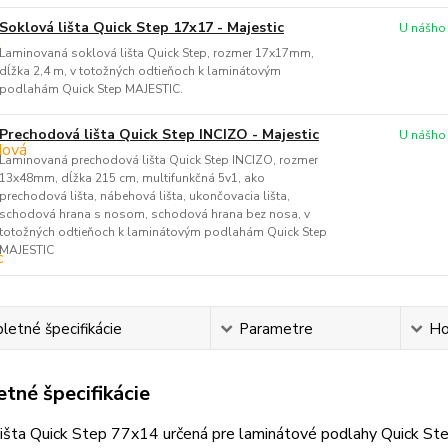
Soklová lišta Quick Step 17x17 - Majestic
U nášho
Laminovaná soklová lišta Quick Step, rozmer 17x17mm,
dĺžka 2,4 m, v totožných odtieňoch k laminátovým
podlahám Quick Step MAJESTIC.
Prechodová lišta Quick Step INCIZO - Majestic
U nášho
Laminovaná prechodová lišta Quick Step INCIZO, rozmer
13x48mm, dĺžka 215 cm, multifunkčná 5v1, ako
prechodová lišta, nábehová lišta, ukončovacia lišta,
schodová hrana s nosom, schodová hrana bez nosa, v
totožných odtieňoch k laminátovým podlahám Quick Step
MAJESTIC
etné špecifikácie
Parametre
Ho
tné špecifikácie
lišta Quick Step 77x14 určená pre laminátové podlahy Quick St