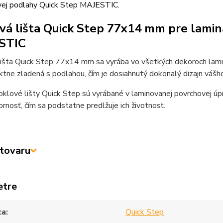
vej podlahy Quick Step MAJESTIC.
vá lišta Quick Step 77x14 mm pre lami
STIC
lišta Quick Step 77x14 mm sa vyrába vo všetkých dekoroch lami
ktne zladená s podlahou, čím je dosiahnutý dokonalý dizajn vášho 
klové lišty Quick Step sú vyrábané v laminovanej povrchovej úp
rnosť, čím sa podstatne predlžuje ich životnosť.
tovaru
etre
ca
Quick Step