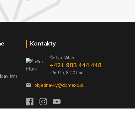
né
Kontakty
Šoška Milan
+421 903 444 448
(Po-Pia, 8-20 hod.)
iday Inn)
objednavky@domexo.sk