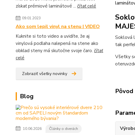
lamináto
získať prémiové laminátové ...
čítať celé
Soklo
09.01.2023
MAJE
Ako som lepil vinyl na stenu | VIDEO
Kuknite si toto video a uvidíte, že aj
Soklová 
vinylová podlaha nalepená na stene ako
tak perfe
obklad steny má skutočne svoje čaro.
čítať
Všetky so
celé
oteruvzdo
Zobraziť všetky novinky
Pôvod 
Blog
Param
Výrob
10.06.2026
Články o dverách