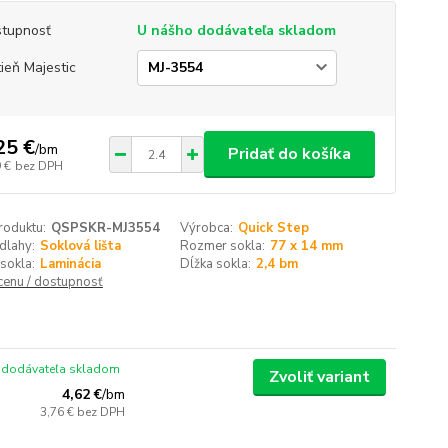
tupnosť
U nášho dodávateľa skladom
ieň Majestic
25 €
/
bm
Pridať do košíka
 €
bez DPH
roduktu:
QSPSKR-MJ3554
Výrobca:
Quick Step
dlahy:
Soklová lišta
Rozmer sokla:
77 x 14 mm
sokla:
Laminácia
Dĺžka sokla:
2,4 bm
 cenu / dostupnosť
 dodávateľa skladom
Zvoliť variant
4,62 €
/
bm
3,76 €
bez DPH