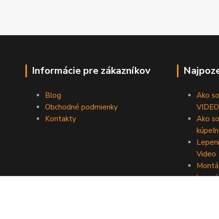
Informácie pre zákazníkov
Najpoze
Blog
Ako som
Obchodné podmienky
VIDEO
Kontakty
Ako so
kúpeľn
Lepeni
Video
Montáž
lepení