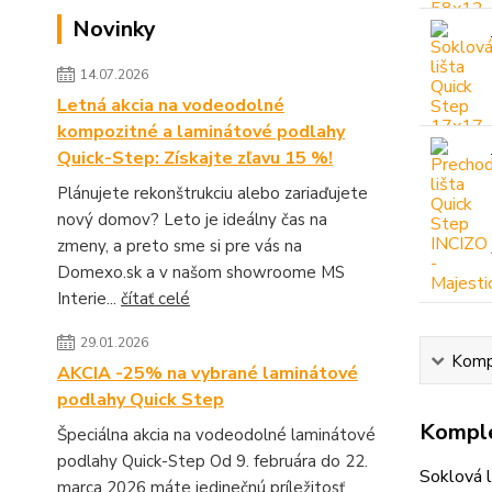
Novinky
14.07.2026
Letná akcia na vodeodolné
kompozitné a laminátové podlahy
Quick-Step: Získajte zľavu 15 %!
Plánujete rekonštrukciu alebo zariaďujete
nový domov? Leto je ideálny čas na
zmeny, a preto sme si pre vás na
Domexo.sk a v našom showroome MS
Interie...
čítať celé
29.01.2026
Kompl
AKCIA -25% na vybrané laminátové
podlahy Quick Step
Komple
Špeciálna akcia na vodeodolné laminátové
podlahy Quick-Step Od 9. februára do 22.
Soklová 
marca 2026 máte jedinečnú príležitosť