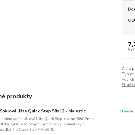
Dos
Odt
7,
5,89
Číslo p
Typ po
Povrch 
Strážiť
é produkty
Soklová lišta Quick Step 58x12 - Majestic
U nášho
Laminovaná soklová lišta Quick Step, rozmer 58x12mm,
dĺžka 2,4 m, v totožných odtieňoch k laminátovým
podlahám Quick Step MAJESTIC.