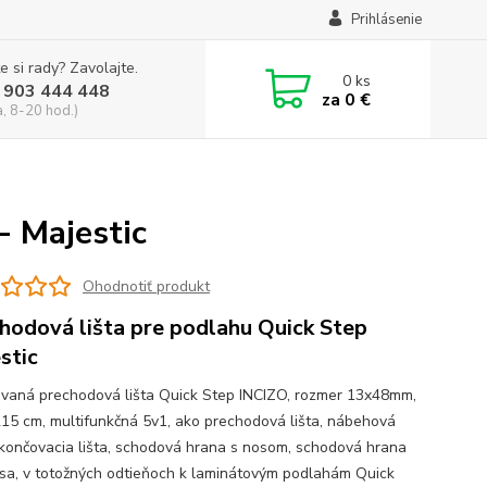
Prihlásenie
e si rady? Zavolajte.
0
ks
 903 444 448
za
0 €
a, 8-20 hod.)
- Majestic
Ohodnotiť produkt
hodová lišta pre podlahu Quick Step
stic
vaná prechodová lišta Quick Step INCIZO, rozmer 13x48mm,
215 cm, multifunkčná 5v1, ako prechodová lišta, nábehová
 ukončovacia lišta, schodová hrana s nosom, schodová hrana
sa, v totožných odtieňoch k laminátovým podlahám Quick