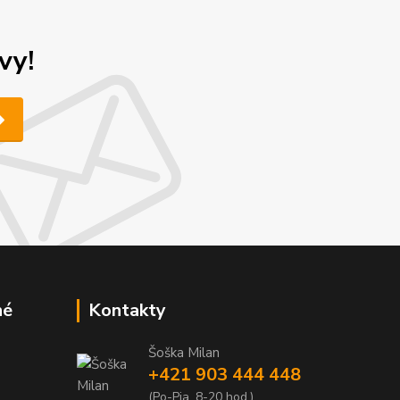
vy!
né
Kontakty
Šoška Milan
+421 903 444 448
(Po-Pia, 8-20 hod.)