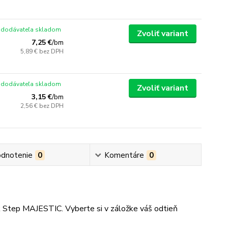
 dodávateľa skladom
Zvoliť variant
7,25 €
/
bm
5,89 €
bez DPH
 dodávateľa skladom
Zvoliť variant
3,15 €
/
bm
2,56 €
bez DPH
dnotenie
0
Komentáre
0
k Step MAJESTIC. Vyberte si v záložke váš odtieň