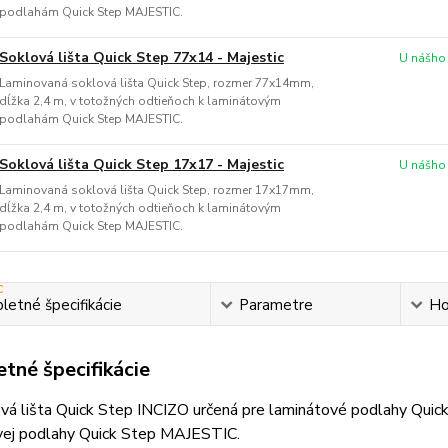
podlahám Quick Step MAJESTIC.
Soklová lišta Quick Step 77x14 - Majestic
U nášho
Laminovaná soklová lišta Quick Step, rozmer 77x14mm,
dĺžka 2,4 m, v totožných odtieňoch k laminátovým
podlahám Quick Step MAJESTIC.
Soklová lišta Quick Step 17x17 - Majestic
U nášho
Laminovaná soklová lišta Quick Step, rozmer 17x17mm,
dĺžka 2,4 m, v totožných odtieňoch k laminátovým
podlahám Quick Step MAJESTIC.
etné špecifikácie
Parametre
Ho
tné špecifikácie
vá lišta Quick Step INCIZO určená pre laminátové podlahy Quic
vej podlahy Quick Step MAJESTIC.