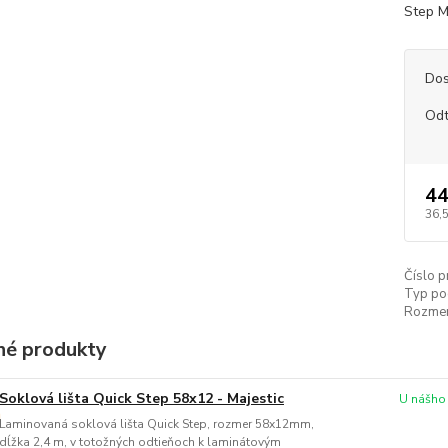
Step 
Dos
Odt
44
36,
Číslo p
Typ po
Rozmer 
é produkty
Soklová lišta Quick Step 58x12 - Majestic
U nášho
Laminovaná soklová lišta Quick Step, rozmer 58x12mm,
dĺžka 2,4 m, v totožných odtieňoch k laminátovým