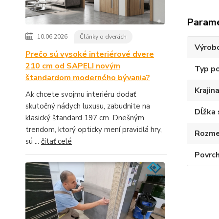
Param
10.06.2026
Články o dverách
Výrob
Prečo sú vysoké interiérové dvere
210 cm od SAPELI novým
Typ p
štandardom moderného bývania?
Krajin
Ak chcete svojmu interiéru dodať
skutočný nádych luxusu, zabudnite na
Dĺžka 
klasický štandard 197 cm. Dnešným
trendom, ktorý opticky mení pravidlá hry,
Rozmer
sú ...
čítať celé
Povrch