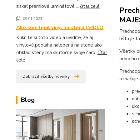
získať prémiové laminátové ...
čítať celé
Prech
MAJES
09.01.2023
Ako som lepil vinyl na stenu | VIDEO
Prechodo
Kuknite si toto video a uvidíte, že aj
lišta je 
vinylová podlaha nalepená na stene ako
Všetky pr
obklad steny má skutočne svoje čaro.
čítať
omnoho od
celé
Prechodov
Zobraziť všetky novinky
označuje 
pre
náb
Blog
uko
sch
sch