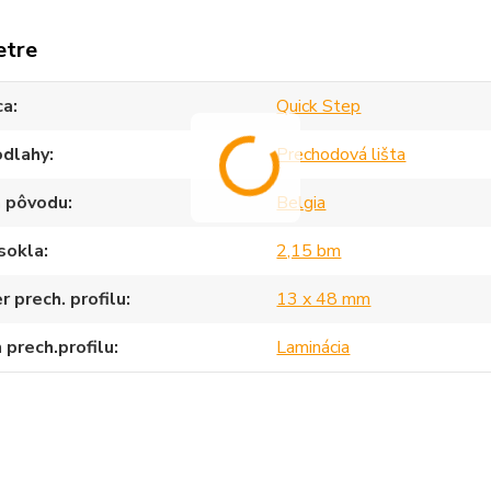
etre
ca
Quick Step
odlahy
Prechodová lišta
a pôvodu
Belgia
sokla
2,15 bm
 prech. profilu
13 x 48 mm
 prech.profilu
Laminácia