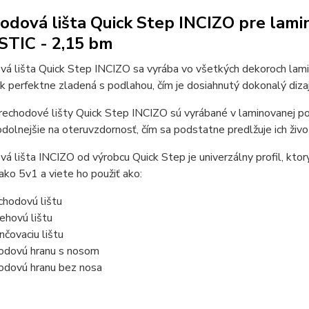
odová lišta Quick Step INCIZO pre lam
TIC - 2,15 bm
vá lišta Quick Step INCIZO sa vyrába vo všetkých dekoroch la
tak perfektne zladená s podlahou, čím je dosiahnutý dokonalý dizaj
echodové lišty Quick Step INCIZO sú vyrábané v laminovanej po
olnejšie na oteruvzdornosť, čím sa podstatne predlžuje ich živo
á lišta INCIZO od výrobcu Quick Step je univerzálny profil, ktor
ako 5v1 a viete ho použiť ako:
chodovú lištu
ehovú lištu
nčovaciu lištu
odovú hranu s nosom
odovú hranu bez nosa