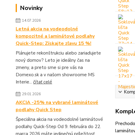
Novinky
14.07.2026
Letná akcia na vodeodolné
kompozitné a laminátové podlahy
Quick-Step: Získajte zľavu 15 %!
Plánujete rekonštrukciu alebo zariaďujete
nový domov? Leto je ideálny čas na
zmeny, a preto sme si pre vás na
Domexo.sk a v našom showroome MS
Interie...
čítať celé
Kompl
29.01.2026
AKCIA -25% na vybrané laminátové
podlahy Quick Step
Komple
Špeciálna akcia na vodeodolné laminátové
Prechodo
podlahy Quick-Step Od 9. februára do 22.
lamináto
marca 2026 máte jedinečnú príležitosť