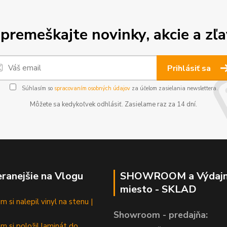
premeškajte novinky, akcie a zľa
Prihlásiť sa
Súhlasím so
spracovaním osobných údajov
za účelom zasielania newslettera.
Môžete sa kedykoľvek odhlásiť. Zasielame raz za 14 dní.
ranejšie na Vlogu
SHOWROOM a Výdaj
miesto - SKLAD
 si nalepil vinyl na stenu |
Showroom - predajňa:
m si položil laminát do