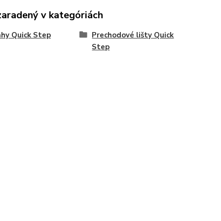
zaradený v kategóriách
hy Quick Step
Prechodové lišty Quick
Step