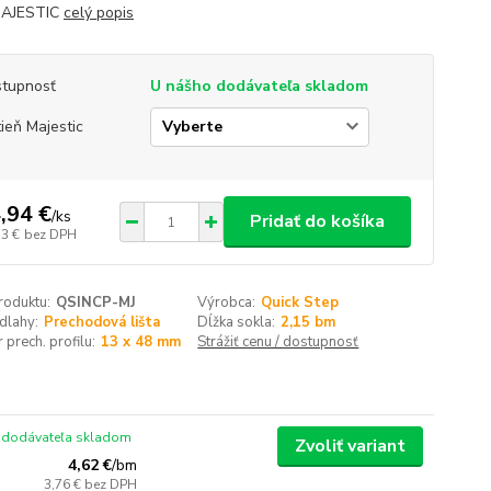
MAJESTIC
celý popis
tupnosť
U nášho dodávateľa skladom
ieň Majestic
,94 €
/
ks
Pridať do košíka
53 €
bez DPH
roduktu:
QSINCP-MJ
Výrobca:
Quick Step
dlahy:
Prechodová lišta
Dĺžka sokla:
2,15 bm
prech. profilu:
13 x 48 mm
Strážiť cenu / dostupnosť
 dodávateľa skladom
Zvoliť variant
4,62 €
/
bm
3,76 €
bez DPH