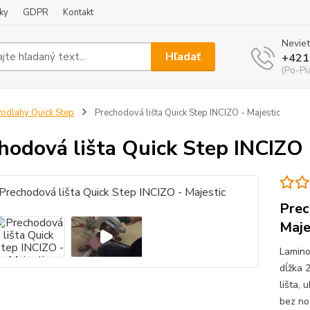
ky
GDPR
Kontakt
Neviet
Hľadať
+421
(Po-Pi
odlahy Quick Step
Prechodová lišta Quick Step INCIZO - Majestic
hodová lišta Quick Step INCIZO 
Prec
Maje
Lamino
dĺžka 
lišta,
bez no