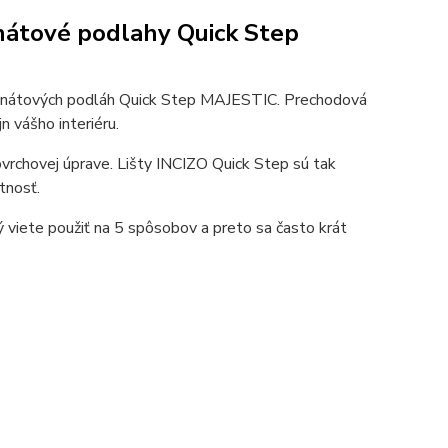
inátové podlahy Quick Step
minátových podláh Quick Step MAJESTIC. Prechodová
n vášho interiéru.
vrchovej úprave. Lišty INCIZO Quick Step sú tak
tnosť.
ý viete použiť na 5 spôsobov a preto sa často krát