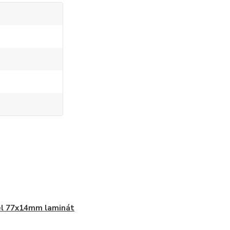
el 77x14mm laminát