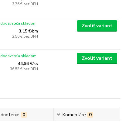
3,76 €
bez DPH
 dodávateľa skladom
Zvoliť variant
3,15 €
/
bm
2,56 €
bez DPH
 dodávateľa skladom
Zvoliť variant
44,94 €
/
ks
36,53 €
bez DPH
dnotenie
0
Komentáre
0