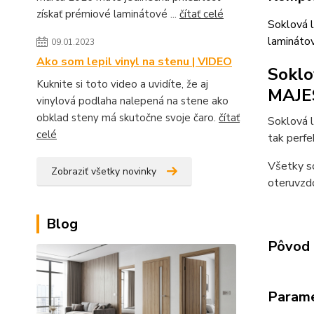
získať prémiové laminátové ...
čítať celé
Soklová 
lamináto
09.01.2023
Ako som lepil vinyl na stenu | VIDEO
Soklo
Kuknite si toto video a uvidíte, že aj
MAJE
vinylová podlaha nalepená na stene ako
obklad steny má skutočne svoje čaro.
čítať
Soklová 
celé
tak perfe
Všetky so
Zobraziť všetky novinky
oteruvzdo
Blog
Pôvod 
Param