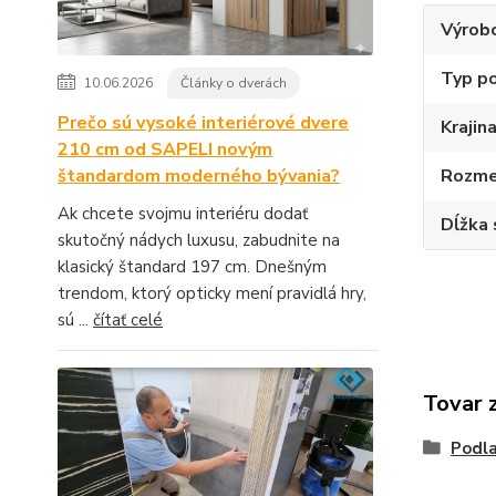
Výrob
Typ p
10.06.2026
Články o dverách
Prečo sú vysoké interiérové dvere
Krajin
210 cm od SAPELI novým
Rozme
štandardom moderného bývania?
Ak chcete svojmu interiéru dodať
Dĺžka 
skutočný nádych luxusu, zabudnite na
klasický štandard 197 cm. Dnešným
trendom, ktorý opticky mení pravidlá hry,
sú ...
čítať celé
Tovar 
Podla