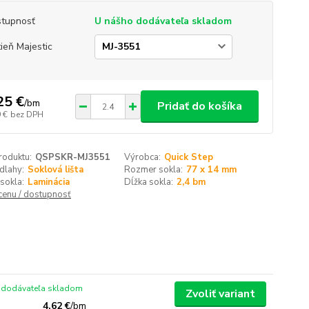
tupnosť
U nášho dodávateľa skladom
ieň Majestic
25 €
/
bm
Pridať do košíka
 €
bez DPH
roduktu:
QSPSKR-MJ3551
Výrobca:
Quick Step
dlahy:
Soklová lišta
Rozmer sokla:
77 x 14 mm
sokla:
Laminácia
Dĺžka sokla:
2,4 bm
 cenu / dostupnosť
 dodávateľa skladom
Zvoliť variant
4,62 €
/
bm