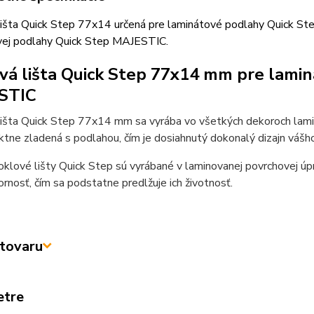
lišta Quick Step 77x14 určená pre laminátové podlahy Quick St
vej podlahy Quick Step MAJESTIC.
vá lišta Quick Step 77x14 mm pre lami
STIC
lišta Quick Step 77x14 mm sa vyrába vo všetkých dekoroch lami
ktne zladená s podlahou, čím je dosiahnutý dokonalý dizajn vášho 
klové lišty Quick Step sú vyrábané v laminovanej povrchovej úp
rnosť, čím sa podstatne predlžuje ich životnosť.
tovaru
etre