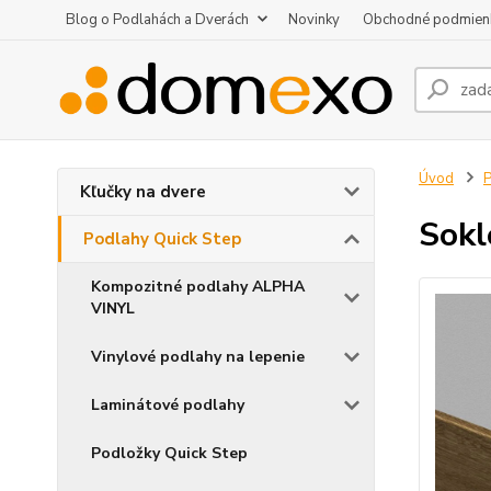
Blog o Podlahách a Dverách
Novinky
Obchodné podmien
Úvod
P
Kľučky na dvere
Sokl
Podlahy Quick Step
Kompozitné podlahy ALPHA
VINYL
Vinylové podlahy na lepenie
Laminátové podlahy
Podložky Quick Step