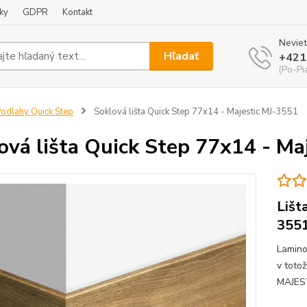
ky
GDPR
Kontakt
Neviet
Hľadať
+421
(Po-Pi
odlahy Quick Step
Soklová lišta Quick Step 77x14 - Majestic MJ-3551
ová lišta Quick Step 77x14 - Ma
Lišt
355
Lamino
v toto
MAJES