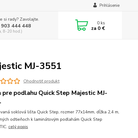
Prihlásenie
e si rady? Zavolajte.
0
ks
 903 444 448
za
0 €
a, 8-20 hod.)
jestic MJ-3551
Ohodnotiť produkt
a pre podlahu Quick Step Majestic MJ-
1
vaná soklová lišta Quick Step, rozmer 77x14mm, dĺžka 2,4 m,
žných odtieňoch k laminátovým podlahám Quick Step
TIC.
celý popis