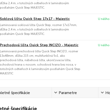
dĺžka 2,4 m, v totožných odtieňoch k laminátovým
podlahám Quick Step MAJESTIC.
Soklová lišta Quick Step 17x17 - Majestic
U nášho
Laminovaná soklová lišta Quick Step, rozmer 17x17mm,
dĺžka 2,4 m, v totožných odtieňoch k laminátovým
podlahám Quick Step MAJESTIC.
Prechodová lišta Quick Step INCIZO - Majestic
U nášho
Laminovaná prechodová lišta Quick Step INCIZO, rozmer
13x48mm, dĺžka 215 cm, multifunkčná 5v1, ako
prechodová lišta, nábehová lišta, ukončovacia lišta,
schodová hrana s nosom, schodová hrana bez nosa, v
totožných odtieňoch k laminátovým podlahám Quick Step
MAJESTIC
etné špecifikácie
Parametre
Ho
tné špecifikácie