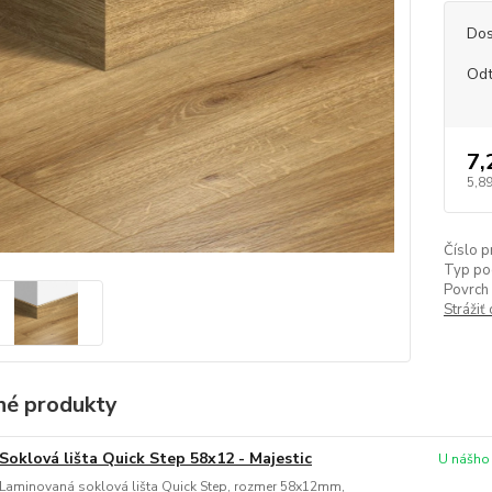
Dos
Odt
7,
5,89
Číslo p
Typ po
Povrch 
Strážiť
é produkty
Soklová lišta Quick Step 58x12 - Majestic
U nášho
Laminovaná soklová lišta Quick Step, rozmer 58x12mm,