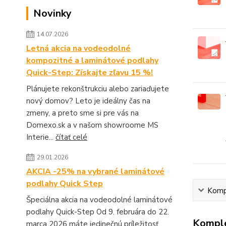
Novinky
14.07.2026
Letná akcia na vodeodolné
kompozitné a laminátové podlahy
Quick-Step: Získajte zľavu 15 %!
Plánujete rekonštrukciu alebo zariaďujete
nový domov? Leto je ideálny čas na
zmeny, a preto sme si pre vás na
Domexo.sk a v našom showroome MS
Interie...
čítať celé
29.01.2026
AKCIA -25% na vybrané laminátové
podlahy Quick Step
Kompl
Špeciálna akcia na vodeodolné laminátové
podlahy Quick-Step Od 9. februára do 22.
Komple
marca 2026 máte jedinečnú príležitosť