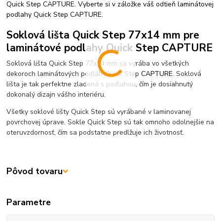
Quick Step CAPTURE
. Vyberte si v záložke váš odtieň laminátovej
podlahy Quick Step CAPTURE.
Soklová lišta Quick Step 77x14 mm pre
laminátové podlahy Quick Step CAPTURE
Soklová lišta Quick Step 77x14 mm sa vyrába vo všetkých
dekoroch laminátových podláh Quick Step
CAPTURE
. Soklová
lišta je tak perfektne zladená s podlahou, čím je dosiahnutý
dokonalý dizajn vášho interiéru.
Všetky soklové lišty Quick Step sú vyrábané v laminovanej
povrchovej úprave. Sokle Quick Step sú tak omnoho odolnejšie na
oteruvzdornosť, čím sa podstatne predlžuje ich životnosť.
Pôvod tovaru
Parametre