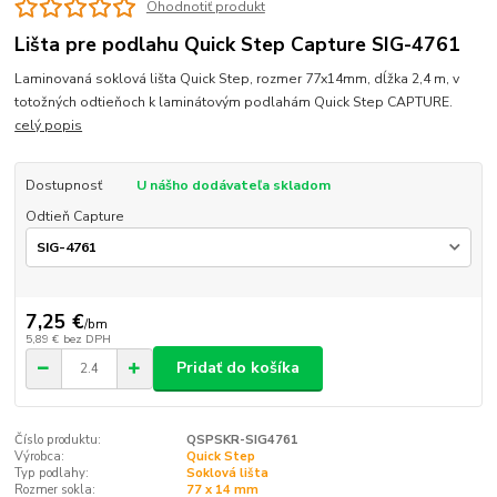
Ohodnotiť produkt
Lišta pre podlahu Quick Step Capture SIG-4761
Laminovaná soklová lišta Quick Step, rozmer 77x14mm, dĺžka 2,4 m, v
totožných odtieňoch k laminátovým podlahám Quick Step CAPTURE.
celý popis
Dostupnosť
U nášho dodávateľa skladom
Odtieň Capture
7,25 €
/
bm
5,89 €
bez DPH
Pridať do košíka
Číslo produktu:
QSPSKR-SIG4761
Výrobca:
Quick Step
Typ podlahy:
Soklová lišta
Rozmer sokla:
77 x 14 mm