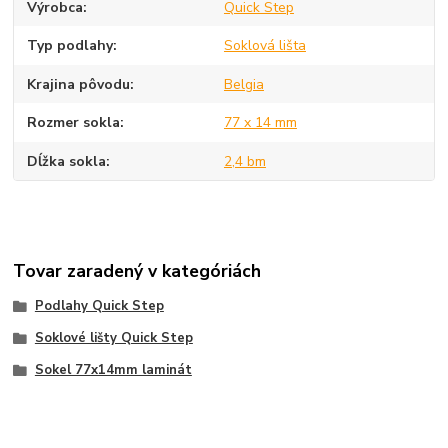
Výrobca
Quick Step
Typ podlahy
Soklová lišta
Krajina pôvodu
Belgia
Rozmer sokla
77 x 14 mm
Dĺžka sokla
2,4 bm
Tovar zaradený v kategóriách
Podlahy Quick Step
Soklové lišty Quick Step
Sokel 77x14mm laminát