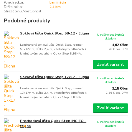
Povrch sokla:
Laminácia
Dĺžka sokla:
2,4 bm
Strážiť cenu / dostupnosť
Podobné produkty
Soklová lišta Quick Step 58x12 - Eligna
U nášho dodávateľa
skladom
Laminovaná soklová lišta Quick Step, rozmer
4,62 €
/
bm
58x12mm, dĺžka 2,4 m, v totožných odtieňoch k
3,76 €
bez DPH
laminátovým podlahám Quick Step ELIGNA.
Zvoliť variant
Soklová lišta Quick Step 17x17 - Eligna
U nášho dodávateľa
skladom
Laminovaná soklová lišta Quick Step, rozmer
3,15 €
/
bm
17x17mm, dĺžka 2,4 m, v totožných odtieňoch k
2,56 €
bez DPH
laminátovým podlahám Quick Step ELIGNA.
Zvoliť variant
Prechodová lišta Quick Step INCIZO -
U nášho dodávateľa
Eligna
skladom