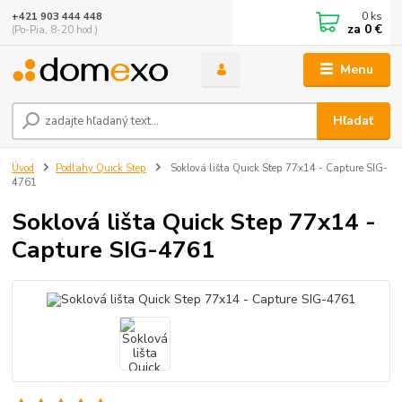
0
ks
+421 903 444 448
za
0 €
(Po-Pia, 8-20 hod.)
Menu
Hľadať
Úvod
Podlahy Quick Step
Soklová lišta Quick Step 77x14 - Capture SIG-
4761
Soklová lišta Quick Step 77x14 -
Capture SIG-4761