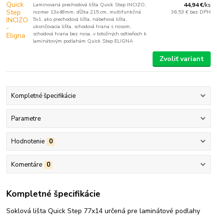
Laminovaná prechodová lišta Quick Step INCIZO,
44,94 €
/
ks
rozmer 13x48mm, dĺžka 215 cm, multifunkčná
36,53 €
bez DPH
5v1, ako prechodová lišta, nábehová lišta,
ukončovacia lišta, schodová hrana s nosom,
schodová hrana bez nosa, v totožných odtieňoch k
laminátovým podlahám Quick Step ELIGNA
Zvoliť variant
Kompletné špecifikácie
Parametre
Hodnotenie
0
Komentáre
0
Kompletné špecifikácie
Soklová lišta Quick Step 77x14 určená pre laminátové podlahy