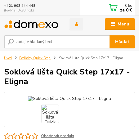
0
ks
+421 903 444 448
za
0 €
(Po-Pia, 8-20 hod.)
Menu
Hľadať
Úvod
Podlahy Quick Step
Soklová lišta Quick Step 17x17 - Eligna
Soklová lišta Quick Step 17x17 -
Eligna
Ohodnotiť produkt