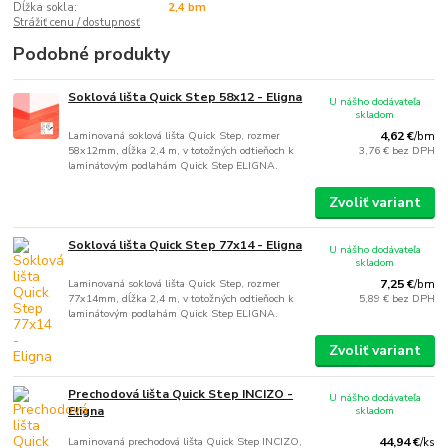
Dĺžka sokla:
2,4 bm
Strážiť cenu / dostupnosť
Podobné produkty
Soklová lišta Quick Step 58x12 - Eligna
U nášho dodávateľa
skladom
Laminovaná soklová lišta Quick Step, rozmer
4,62 €
/
bm
58x12mm, dĺžka 2,4 m, v totožných odtieňoch k
3,76 €
bez DPH
laminátovým podlahám Quick Step ELIGNA.
Zvoliť variant
Soklová lišta Quick Step 77x14 - Eligna
U nášho dodávateľa
skladom
Laminovaná soklová lišta Quick Step, rozmer
7,25 €
/
bm
77x14mm, dĺžka 2,4 m, v totožných odtieňoch k
5,89 €
bez DPH
laminátovým podlahám Quick Step ELIGNA.
Zvoliť variant
Prechodová lišta Quick Step INCIZO -
U nášho dodávateľa
Eligna
skladom
Laminovaná prechodová lišta Quick Step INCIZO,
44,94 €
/
ks