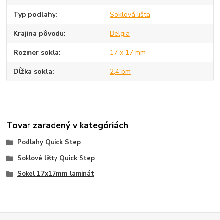
Typ podlahy
Soklová lišta
Krajina pôvodu
Belgia
Rozmer sokla
17 x 17 mm
Dĺžka sokla
2,4 bm
Tovar zaradený v kategóriách
Podlahy Quick Step
Soklové lišty Quick Step
Sokel 17x17mm laminát