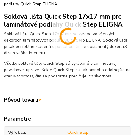
podlahy Quick Step ELIGNA.
Soklová lišta Quick Step 17x17 mm pre
laminátové podlahy Quick Step ELIGNA
Soklová lišta Quick Step 17x17 mm sa vyrába vo všetkých
dekoroch laminátových podláh Quick Step ELIGNA. Soklová lišta
je tak perfektne zladená s podlahou, čím je dosiahnutý dokonalý
dizajn vášho interiéru.
Všetky soklové lišty Quick Step sú vyrábané v laminovanej
povrchovej úprave. Sokle Quick Step sú tak omnoho odolnejšie na
oteruvzdornosť, čím sa podstatne predlžuje ich životnosť.
Pôvod tovaru
Parametre
Výrobca
Quick Step