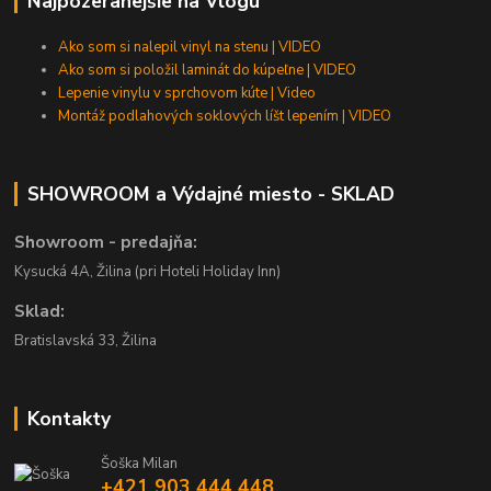
Najpozeranejšie na Vlogu
Ako som si nalepil vinyl na stenu | VIDEO
Ako som si položil laminát do kúpeľne | VIDEO
Lepenie vinylu v sprchovom kúte | Video
Montáž podlahových soklových líšt lepením | VIDEO
SHOWROOM a Výdajné miesto - SKLAD
Showroom - predajňa:
Kysucká 4A, Žilina (pri Hoteli Holiday Inn)
Sklad:
Bratislavská 33, Žilina
Kontakty
Šoška Milan
+421 903 444 448