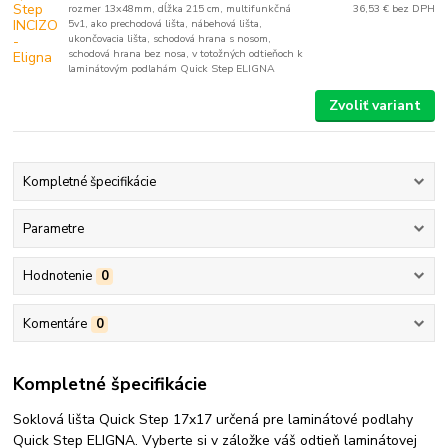
rozmer 13x48mm, dĺžka 215 cm, multifunkčná
36,53 €
bez DPH
5v1, ako prechodová lišta, nábehová lišta,
ukončovacia lišta, schodová hrana s nosom,
schodová hrana bez nosa, v totožných odtieňoch k
laminátovým podlahám Quick Step ELIGNA
Zvoliť variant
Kompletné špecifikácie
Parametre
Hodnotenie
0
Komentáre
0
Kompletné špecifikácie
Soklová lišta Quick Step 17x17 určená pre laminátové podlahy
Quick Step ELIGNA. Vyberte si v záložke váš odtieň laminátovej