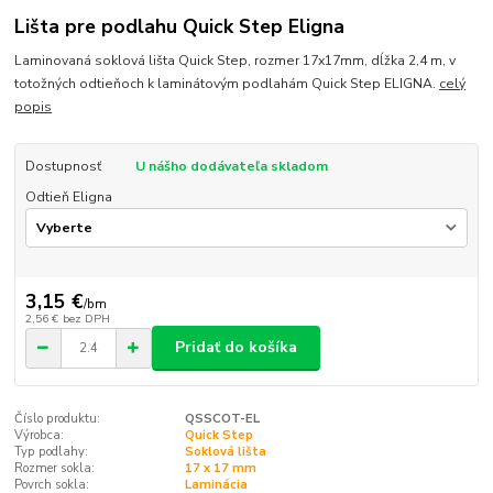
Lišta pre podlahu Quick Step Eligna
Laminovaná soklová lišta Quick Step, rozmer 17x17mm, dĺžka 2,4 m, v
totožných odtieňoch k laminátovým podlahám Quick Step ELIGNA.
celý
popis
Dostupnosť
U nášho dodávateľa skladom
Odtieň Eligna
3,15 €
/
bm
2,56 €
bez DPH
Pridať do košíka
Číslo produktu:
QSSCOT-EL
Výrobca:
Quick Step
Typ podlahy:
Soklová lišta
Rozmer sokla:
17 x 17 mm
Povrch sokla:
Laminácia