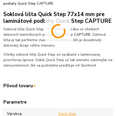
podlahy Quick Step CAPTURE.
Soklová lišta Quick Step 77x14 mm pre
laminátové podlahy Quick Step CAPTURE
Soklová lišta Quick Step 77x14 mm sa vyrába vo všetkých
dekoroch laminátových podláh Quick Step
CAPTURE
. Soklová
lišta je tak perfektne zladená s podlahou, čím je dosiahnutý
dokonalý dizajn vášho interiéru.
Všetky soklové lišty Quick Step sú vyrábané v laminovanej
povrchovej úprave. Sokle Quick Step sú tak omnoho odolnejšie na
oteruvzdornosť, čím sa podstatne predlžuje ich životnosť.
Pôvod tovaru
Parametre
Výrobca
Quick Step