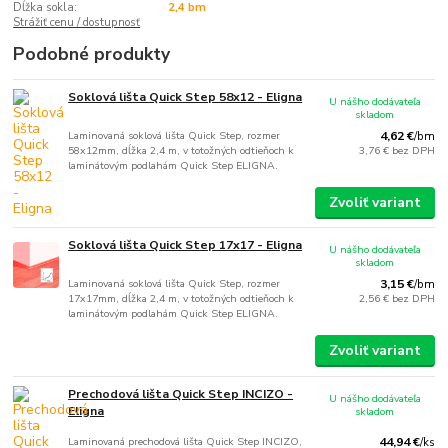
Dĺžka sokla:
2,4 bm
Strážiť cenu / dostupnosť
Podobné produkty
Soklová lišta Quick Step 58x12 - Eligna
U nášho dodávateľa
skladom
Laminovaná soklová lišta Quick Step, rozmer
4,62 €
/
bm
58x12mm, dĺžka 2,4 m, v totožných odtieňoch k
3,76 €
bez DPH
laminátovým podlahám Quick Step ELIGNA.
Zvoliť variant
Soklová lišta Quick Step 17x17 - Eligna
U nášho dodávateľa
skladom
Laminovaná soklová lišta Quick Step, rozmer
3,15 €
/
bm
17x17mm, dĺžka 2,4 m, v totožných odtieňoch k
2,56 €
bez DPH
laminátovým podlahám Quick Step ELIGNA.
Zvoliť variant
Prechodová lišta Quick Step INCIZO -
U nášho dodávateľa
Eligna
skladom
Laminovaná prechodová lišta Quick Step INCIZO,
44,94 €
/
ks