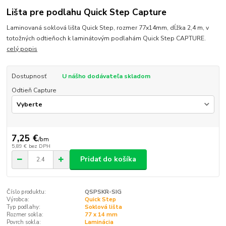
Lišta pre podlahu Quick Step Capture
Laminovaná soklová lišta Quick Step, rozmer 77x14mm, dĺžka 2,4 m, v
totožných odtieňoch k laminátovým podlahám Quick Step CAPTURE.
celý popis
Dostupnosť
U nášho dodávateľa skladom
Odtieň Capture
7,25 €
/
bm
5,89 €
bez DPH
Pridať do košíka
Číslo produktu:
QSPSKR-SIG
Výrobca:
Quick Step
Typ podlahy:
Soklová lišta
Rozmer sokla:
77 x 14 mm
Povrch sokla:
Laminácia