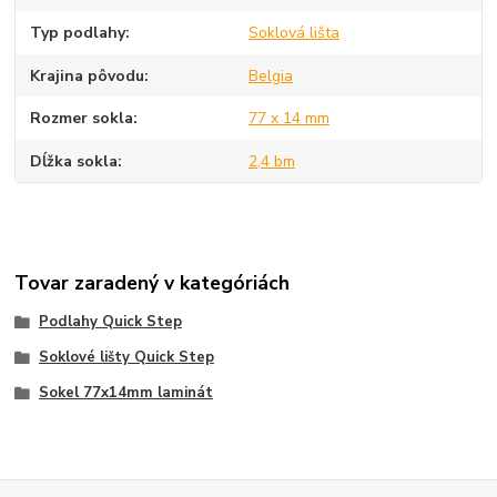
Typ podlahy
Soklová lišta
Krajina pôvodu
Belgia
Rozmer sokla
77 x 14 mm
Dĺžka sokla
2,4 bm
Tovar zaradený v kategóriách
Podlahy Quick Step
Soklové lišty Quick Step
Sokel 77x14mm laminát