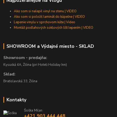
Najpozeranejšie na Vlogu
Ako som si nalepil vinyl na stenu | VIDEO
Ako som si položil laminát do kúpeľne | VIDEO
Lepenie vinylu v sprchovom kúte | Video
Montáž podlahových soklových líšt lepením | VIDEO
SHOWROOM a Výdajné miesto - SKLAD
Showroom - predajňa:
Kysucká 4A, Žilina (pri Hoteli Holiday Inn)
Sklad:
Bratislavská 33, Žilina
Kontakty
Šoška Milan
+421 903 444 448