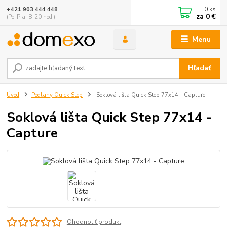
0
ks
+421 903 444 448
za
0 €
(Po-Pia, 8-20 hod.)
Menu
Hľadať
Úvod
Podlahy Quick Step
Soklová lišta Quick Step 77x14 - Capture
Soklová lišta Quick Step 77x14 -
Capture
Ohodnotiť produkt