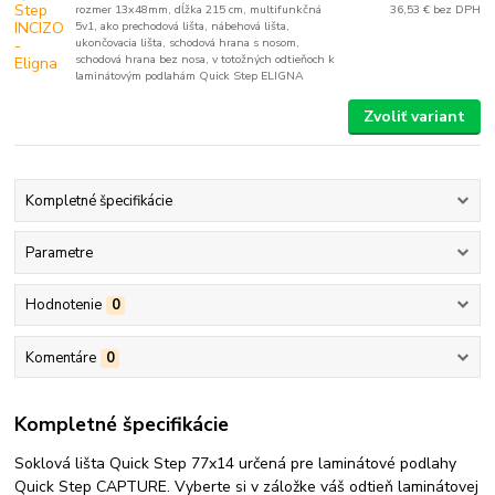
rozmer 13x48mm, dĺžka 215 cm, multifunkčná
36,53 €
bez DPH
5v1, ako prechodová lišta, nábehová lišta,
ukončovacia lišta, schodová hrana s nosom,
schodová hrana bez nosa, v totožných odtieňoch k
laminátovým podlahám Quick Step ELIGNA
Zvoliť variant
Kompletné špecifikácie
Parametre
Hodnotenie
0
Komentáre
0
Kompletné špecifikácie
Soklová lišta Quick Step 77x14 určená pre laminátové podlahy
Quick Step CAPTURE
. Vyberte si v záložke váš odtieň laminátovej