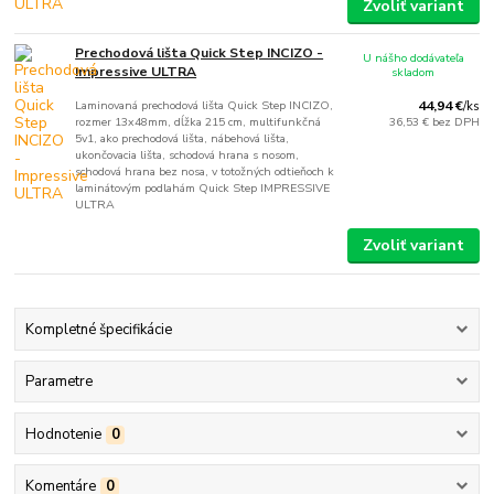
Zvoliť variant
Prechodová lišta Quick Step INCIZO -
U nášho dodávateľa
Impressive ULTRA
skladom
Laminovaná prechodová lišta Quick Step INCIZO,
44,94 €
/
ks
rozmer 13x48mm, dĺžka 215 cm, multifunkčná
36,53 €
bez DPH
5v1, ako prechodová lišta, nábehová lišta,
ukončovacia lišta, schodová hrana s nosom,
schodová hrana bez nosa, v totožných odtieňoch k
laminátovým podlahám Quick Step IMPRESSIVE
ULTRA
Zvoliť variant
Kompletné špecifikácie
Parametre
Hodnotenie
0
Komentáre
0