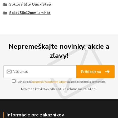
Soklové lišty Quick Step
Sokel 58x12mm laminát
Nepremeškajte novinky, akcie a
zľavy!
Prihlásiť sa
Súhlasím so
spracovaním osobných údajov
za účelom zasielania newslettera.
Môžete sa kedykoľvek odhlásiť. Zasielame raz za 14 dní.
Informácie pre zákazníkov