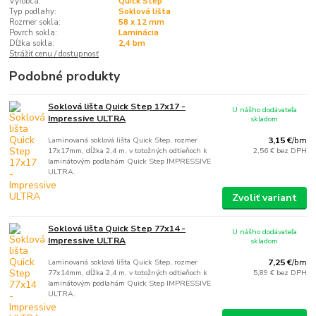
Výrobca:
Quick Step
Typ podlahy:
Soklová lišta
Rozmer sokla:
58 x 12 mm
Povrch sokla:
Laminácia
Dĺžka sokla:
2,4 bm
Strážiť cenu / dostupnosť
Podobné produkty
Soklová lišta Quick Step 17x17 -
U nášho dodávateľa
Impressive ULTRA
skladom
Laminovaná soklová lišta Quick Step, rozmer
3,15 €
/
bm
17x17mm, dĺžka 2,4 m, v totožných odtieňoch k
2,56 €
bez DPH
laminátovým podlahám Quick Step IMPRESSIVE
ULTRA.
Zvoliť variant
Soklová lišta Quick Step 77x14 -
U nášho dodávateľa
Impressive ULTRA
skladom
Laminovaná soklová lišta Quick Step, rozmer
7,25 €
/
bm
77x14mm, dĺžka 2,4 m, v totožných odtieňoch k
5,89 €
bez DPH
laminátovým podlahám Quick Step IMPRESSIVE
ULTRA.