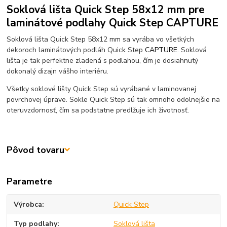
Soklová lišta Quick Step 58x12 mm pre
laminátové podlahy Quick Step CAPTURE
Soklová lišta Quick Step 58x12 mm sa vyrába vo všetkých
dekoroch laminátových podláh Quick Step
CAPTURE
. Soklová
lišta je tak perfektne zladená s podlahou, čím je dosiahnutý
dokonalý dizajn vášho interiéru.
Všetky soklové lišty Quick Step sú vyrábané v laminovanej
povrchovej úprave. Sokle Quick Step sú tak omnoho odolnejšie na
oteruvzdornosť, čím sa podstatne predlžuje ich životnosť.
Pôvod tovaru
Parametre
Výrobca
Quick Step
Typ podlahy
Soklová lišta