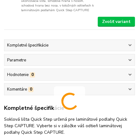
ukončovacia lišta, schodová hrana s nosom,
schodová hrana bez nosa, v totožných odtieňoch k
laminátovým podlahám Quick Step CAPTURE
Zvoliť variant
Kompletné špecifikácie
Parametre
Hodnotenie
0
Komentáre
0
Kompletné špecifikácie
Soklová lišta Quick Step určená pre laminátové podlahy Quick
Step CAPTURE. Vyberte si v záložke váš odtieň laminátovej
podlahy Quick Step CAPTURE.