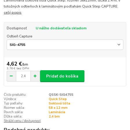
Laminovaná soklová lišta Quick Step, rozmer 58x12mm, dĺžka 2,4 m, v
totožných odtieňoch k laminátovým podlahám Quick Step CAPTURE.
celý popis
Dostupnosť
U nášho dodávateľa skladom
Odtieň Capture
4,62 €
/
bm
3,76 €
bez DPH
Pridať do košíka
Číslo produktu:
QSSK-SIG4755
Výrobca:
Quick Step
Typ podlahy:
Soklová lišta
Rozmer sokla:
58 x 12 mm
Povrch sokla:
Laminácia
Dĺžka sokla:
2,4 bm
Strážiť cenu / dostupnosť