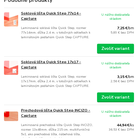
Podobné produkty
Soklová lišta Quick Step 77x14 -
U nášho dodávateľa
Capture
skladom
Laminovaná soklová lišta Quick Step, rozmer
7,25 €
/
bm
77x14mm, dĺžka 2,4 m, v totožných odtieňoch k
5,89 €
bez DPH
laminátovým podlahám Quick Step CAPTURE.
Zvoliť variant
Soklová lišta Quick Step 17x17 -
U nášho dodávateľa
Capture
skladom
Laminovaná soklová lišta Quick Step, rozmer
3,15 €
/
bm
17x17mm, dĺžka 2,4 m, v totožných odtieňoch k
2,56 €
bez DPH
laminátovým podlahám Quick Step CAPTURE.
Zvoliť variant
Prechodová lišta Quick Step INCIZO -
U nášho dodávateľa
Capture
skladom
Laminovaná prechodová lišta Quick Step INCIZO,
44,94 €
/
ks
rozmer 13x48mm, dĺžka 215 cm, multifunkčná
36,53 €
bez DPH
5v1, ako prechodová lišta, nábehová lišta,