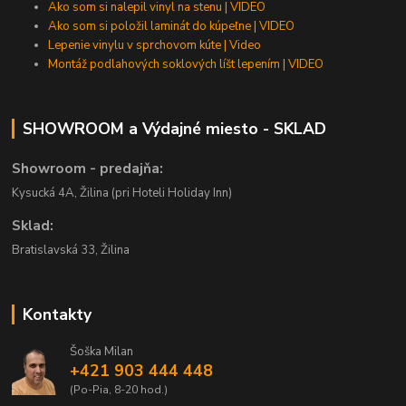
Ako som si nalepil vinyl na stenu | VIDEO
Ako som si položil laminát do kúpeľne | VIDEO
Lepenie vinylu v sprchovom kúte | Video
Montáž podlahových soklových líšt lepením | VIDEO
SHOWROOM a Výdajné miesto - SKLAD
Showroom - predajňa:
Kysucká 4A, Žilina (pri Hoteli Holiday Inn)
Sklad:
Bratislavská 33, Žilina
Kontakty
Šoška Milan
+421 903 444 448
(Po-Pia, 8-20 hod.)