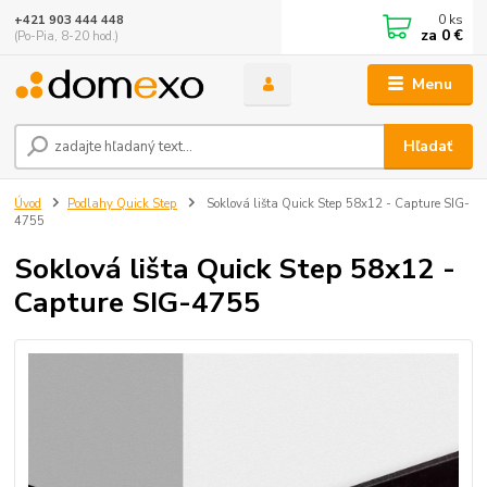
0
ks
+421 903 444 448
za
0 €
(Po-Pia, 8-20 hod.)
Menu
Hľadať
Úvod
Podlahy Quick Step
Soklová lišta Quick Step 58x12 - Capture SIG-
4755
Soklová lišta Quick Step 58x12 -
Capture SIG-4755