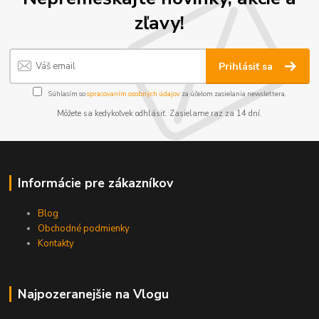
zľavy!
Prihlásiť sa
Súhlasím so
spracovaním osobných údajov
za účelom zasielania newslettera.
Môžete sa kedykoľvek odhlásiť. Zasielame raz za 14 dní.
Informácie pre zákazníkov
Blog
Obchodné podmienky
Kontakty
Najpozeranejšie na Vlogu