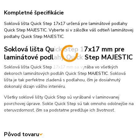
Kompletné špecifikácie
Soklová lišta Quick Step 17x17 určená pre laminátové podlahy
Quick Step MAJESTIC. Vyberte si v záložke váš odtieň laminátovej
podlahy Quick Step MAJESTIC.
Soklová lišta Quick Step 17x17 mm pre
laminátové podlahy Quick Step MAJESTIC
Soklová lišta Quick Step 17x17 mm sa vyrába vo všetkých
dekoroch laminátových podláh Quick Step
MAJESTIC
. Soklová
lišta je tak perfektne zladená s podlahou, čím je dosiahnutý
dokonalý dizajn vášho interiéru.
Všetky soklové lišty Quick Step sú vyrábané v laminovanej
povrchovej úprave. Sokle Quick Step sú tak omnoho odolnejšie na
oteruvzdornosť, čím sa podstatne predlžuje ich životnosť.
Pôvod tovaru