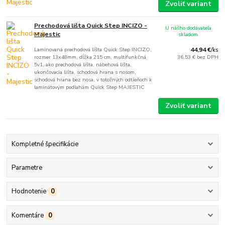
Zvoliť variant
Prechodová lišta Quick Step INCIZO -
U nášho dodávateľa
Majestic
skladom
Laminovaná prechodová lišta Quick Step INCIZO,
44,94 €
/
ks
rozmer 13x48mm, dĺžka 215 cm, multifunkčná
36,53 €
bez DPH
5v1, ako prechodová lišta, nábehová lišta,
ukončovacia lišta, schodová hrana s nosom,
schodová hrana bez nosa, v totožných odtieňoch k
laminátovým podlahám Quick Step MAJESTIC
Zvoliť variant
Kompletné špecifikácie
Parametre
Hodnotenie
0
Komentáre
0