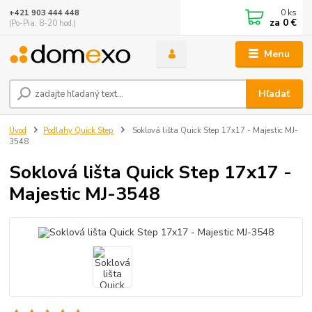
0
ks
+421 903 444 448
za
0 €
(Po-Pia, 8-20 hod.)
Menu
Hľadať
Úvod
Podlahy Quick Step
Soklová lišta Quick Step 17x17 - Majestic MJ-
3548
Soklová lišta Quick Step 17x17 -
Majestic MJ-3548