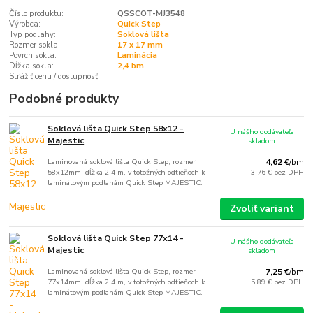
Číslo produktu:
QSSCOT-MJ3548
Výrobca:
Quick Step
Typ podlahy:
Soklová lišta
Rozmer sokla:
17 x 17 mm
Povrch sokla:
Laminácia
Dĺžka sokla:
2,4 bm
Strážiť cenu / dostupnosť
Podobné produkty
Soklová lišta Quick Step 58x12 -
U nášho dodávateľa
Majestic
skladom
Laminovaná soklová lišta Quick Step, rozmer
4,62 €
/
bm
58x12mm, dĺžka 2,4 m, v totožných odtieňoch k
3,76 €
bez DPH
laminátovým podlahám Quick Step MAJESTIC.
Zvoliť variant
Soklová lišta Quick Step 77x14 -
U nášho dodávateľa
Majestic
skladom
Laminovaná soklová lišta Quick Step, rozmer
7,25 €
/
bm
77x14mm, dĺžka 2,4 m, v totožných odtieňoch k
5,89 €
bez DPH
laminátovým podlahám Quick Step MAJESTIC.