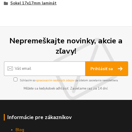
Sokel 17x17mm laminát
Nepremeškajte novinky, akcie a
zľavy!
Prihlásiť sa
Súhlasím so
spracovaním osobných údajov
za účelom zasielania newslettera.
Môžete sa kedykoľvek odhlásiť. Zasielame raz za 14 dní.
Informácie pre zákazníkov
Blog