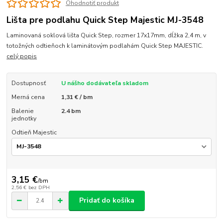
Ohodnotiť produkt
Lišta pre podlahu Quick Step Majestic MJ-3548
Laminovaná soklová lišta Quick Step, rozmer 17x17mm, dĺžka 2,4 m, v
totožných odtieňoch k laminátovým podlahám Quick Step MAJESTIC.
celý popis
Dostupnosť
U nášho dodávateľa skladom
Merná cena
1,31 € / bm
Balenie
2.4 bm
jednotky
Odtieň Majestic
3,15 €
/
bm
2,56 €
bez DPH
Pridať do košíka