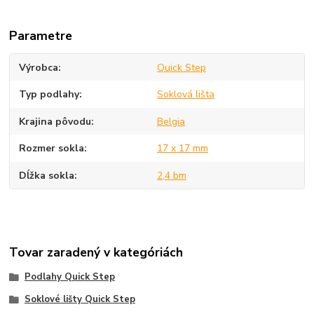
Parametre
Výrobca
Quick Step
Typ podlahy
Soklová lišta
Krajina pôvodu
Belgia
Rozmer sokla
17 x 17 mm
Dĺžka sokla
2,4 bm
Tovar zaradený v kategóriách
Podlahy Quick Step
Soklové lišty Quick Step