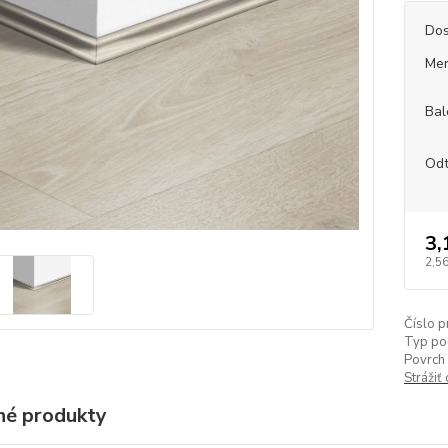
Dos
Mer
Bal
Odt
3,
2,56
Číslo p
Typ po
Povrch 
Strážiť
é produkty