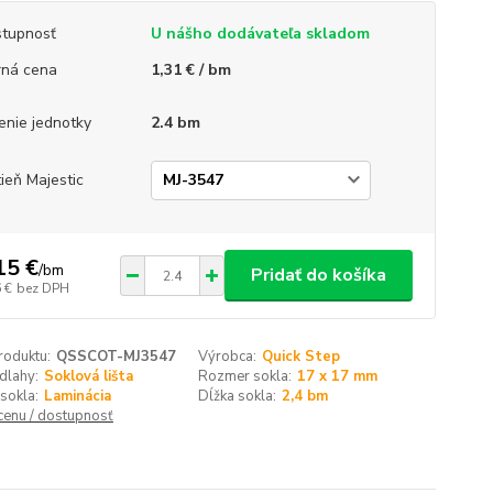
tupnosť
U nášho dodávateľa skladom
ná cena
1,31 € / bm
enie jednotky
2.4 bm
ieň Majestic
15 €
/
bm
Pridať do košíka
 €
bez DPH
roduktu:
QSSCOT-MJ3547
Výrobca:
Quick Step
dlahy:
Soklová lišta
Rozmer sokla:
17 x 17 mm
sokla:
Laminácia
Dĺžka sokla:
2,4 bm
 cenu / dostupnosť