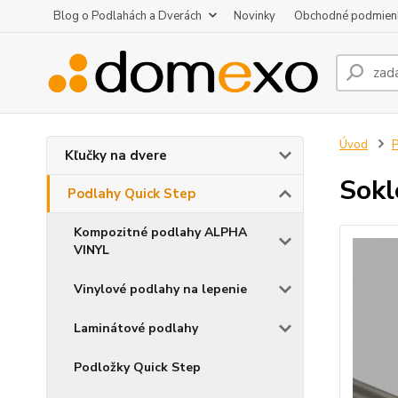
Blog o Podlahách a Dverách
Novinky
Obchodné podmien
Úvod
P
Kľučky na dvere
Sokl
Podlahy Quick Step
Kompozitné podlahy ALPHA
VINYL
Vinylové podlahy na lepenie
Laminátové podlahy
Podložky Quick Step