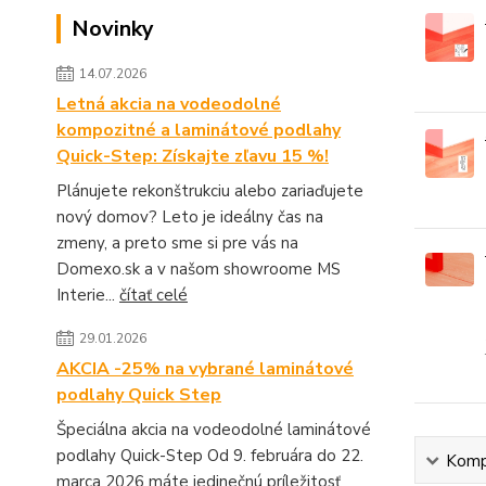
Novinky
14.07.2026
Letná akcia na vodeodolné
kompozitné a laminátové podlahy
Quick-Step: Získajte zľavu 15 %!
Plánujete rekonštrukciu alebo zariaďujete
nový domov? Leto je ideálny čas na
zmeny, a preto sme si pre vás na
Domexo.sk a v našom showroome MS
Interie...
čítať celé
29.01.2026
AKCIA -25% na vybrané laminátové
podlahy Quick Step
Špeciálna akcia na vodeodolné laminátové
podlahy Quick-Step Od 9. februára do 22.
Kompl
marca 2026 máte jedinečnú príležitosť