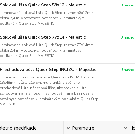
Soklová lišta Quick Step 58x12 - Majestic
U nášho
Laminovaná soklová lišta Quick Step, rozmer 58x12mm,
dĺžka 2,4 m, v totožných odtieňoch k laminátovým
podlahám Quick Step MAJESTIC.
Soklová lišta Quick Step 77x14 - Majestic
U nášho
Laminovaná soklová lišta Quick Step, rozmer 77x14mm,
dĺžka 2,4 m, v totožných odtieňoch k laminátovým
podlahám Quick Step MAJESTIC.
Prechodová lišta Quick Step INCIZO - Majestic
U nášho
Laminovaná prechodová lišta Quick Step INCIZO, rozmer
13x48mm, dĺžka 215 cm, multifunkčná 5v1, ako
prechodová lišta, nábehová lišta, ukončovacia lišta,
schodová hrana s nosom, schodová hrana bez nosa, v
totožných odtieňoch k laminátovým podlahám Quick Step
MAJESTIC
etné špecifikácie
Parametre
Ho