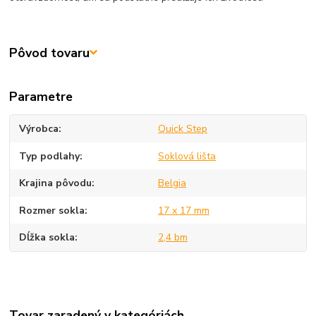
Pôvod tovaru
Parametre
Výrobca
Quick Step
Typ podlahy
Soklová lišta
Krajina pôvodu
Belgia
Rozmer sokla
17 x 17 mm
Dĺžka sokla
2,4 bm
Tovar zaradený v kategóriách