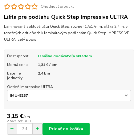
Ohodnotiť produkt
Lišta pre podlahu Quick Step Impressive ULTRA
Laminovaná soklová lišta Quick Step, rozmer 17x17mm, dĺžka 2,4 m, v
totožných odtieňoch k laminátovým podlahám Quick Step IMPRESSIVE
ULTRA.
celý popis
Dostupnosť
U nášho dodávateľa skladom
Merná cena
1,31 € / bm
Balenie
2.4 bm
jednotky
Odtieň Impressive ULTRA
3,15 €
/
bm
2,56 €
bez DPH
Pridať do košíka