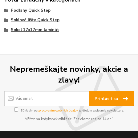
Podlahy Quick Step
Soklové lišty Quick Step
Sokel 17x17mm laminát
Nepremeškajte novinky, akcie a
zľavy!
Prihlásiť sa
Súhlasím so
spracovaním osobných údajov
za účelom zasielania newslettera.
Môžete sa kedykoľvek odhlásiť. Zasielame raz za 14 dní.