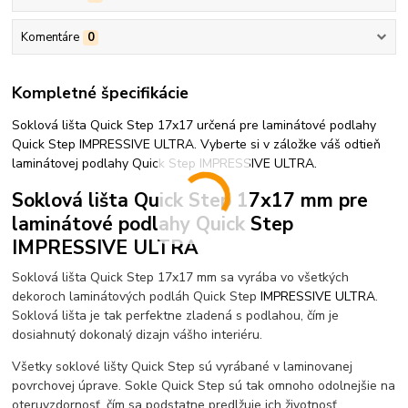
Komentáre
0
Kompletné špecifikácie
Soklová lišta Quick Step 17x17 určená pre laminátové podlahy
Quick Step IMPRESSIVE ULTRA. Vyberte si v záložke váš odtieň
laminátovej podlahy Quick Step IMPRESSIVE ULTRA.
Soklová lišta Quick Step 17x17 mm pre
laminátové podlahy Quick Step
IMPRESSIVE ULTRA
Soklová lišta Quick Step 17x17 mm sa vyrába vo všetkých
dekoroch laminátových podláh Quick Step
IMPRESSIVE ULTRA
.
Soklová lišta je tak perfektne zladená s podlahou, čím je
dosiahnutý dokonalý dizajn vášho interiéru.
Všetky soklové lišty Quick Step sú vyrábané v laminovanej
povrchovej úprave. Sokle Quick Step sú tak omnoho odolnejšie na
oteruvzdornosť, čím sa podstatne predlžuje ich životnosť.