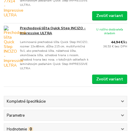
laminátovým podlahám Quick Step IMPRESSIVE
ULTRA.
Zvoliť variant
Prechodová lišta Quick Step INCIZO -
U nášho dodávateľa
Impressive ULTRA
skladom
Laminovaná prechodová lišta Quick Step INCIZO,
44,94 €
/
ks
rozmer 13x48mm, dĺžka 215 cm, multifunkčná
36,53 €
bez DPH
5v1, ako prechodová lišta, nábehová lišta,
ukončovacia lišta, schodová hrana s nosom,
schodová hrana bez nosa, v totožných odtieňoch k
laminátovým podlahám Quick Step IMPRESSIVE
ULTRA
Zvoliť variant
Kompletné špecifikácie
Parametre
Hodnotenie
0