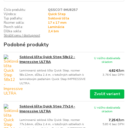
Číslo produktu:
QSSCOT-IMU8257
Výrobca:
Quick Step
Typ podlahy:
Soklová lišta
Rozmer sokla:
17 x 17 mm
Povrch sokla:
Laminácia
Dĺžka sokla:
2,4 bm
Strážiť cenu / dostupnosť
Podobné produkty
Soklová lišta Quick Step 58x12 -
U nášho dodávateľa
Impressive ULTRA
skladom
Laminovaná soklová lišta Quick Step, rozmer
4,62 €
/
bm
58x12mm, dĺžka 2,4 m, v totožných odtieňoch k
3,76 €
bez DPH
laminátovým podlahám Quick Step IMPRESSIVE
ULTRA.
Zvoliť variant
Soklová lišta Quick Step 77x14 -
U nášho dodávateľa
Impressive ULTRA
skladom
Laminovaná soklová lišta Quick Step, rozmer
7,25 €
/
bm
77x14mm, dĺžka 2,4 m, v totožných odtieňoch k
5,89 €
bez DPH