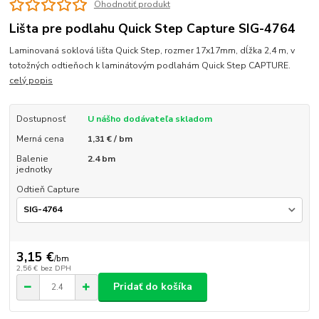
Ohodnotiť produkt
Lišta pre podlahu Quick Step Capture SIG-4764
Laminovaná soklová lišta Quick Step, rozmer 17x17mm, dĺžka 2,4 m, v
totožných odtieňoch k laminátovým podlahám Quick Step CAPTURE.
celý popis
Dostupnosť
U nášho dodávateľa skladom
Merná cena
1,31 € / bm
Balenie
2.4 bm
jednotky
Odtieň Capture
3,15 €
/
bm
2,56 €
bez DPH
Pridať do košíka