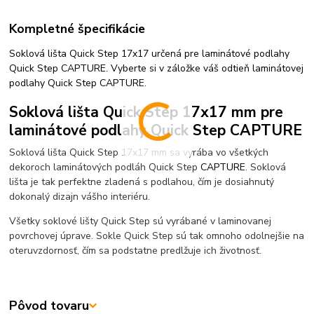
Kompletné špecifikácie
Soklová lišta Quick Step 17x17 určená pre laminátové podlahy
Quick Step CAPTURE. Vyberte si v záložke váš odtieň laminátovej
podlahy Quick Step CAPTURE.
Soklová lišta Quick Step 17x17 mm pre
laminátové podlahy Quick Step CAPTURE
Soklová lišta Quick Step 17x17 mm sa vyrába vo všetkých
dekoroch laminátových podláh Quick Step
CAPTURE
. Soklová
lišta je tak perfektne zladená s podlahou, čím je dosiahnutý
dokonalý dizajn vášho interiéru.
Všetky soklové lišty Quick Step sú vyrábané v laminovanej
povrchovej úprave. Sokle Quick Step sú tak omnoho odolnejšie na
oteruvzdornosť, čím sa podstatne predlžuje ich životnosť.
Pôvod tovaru