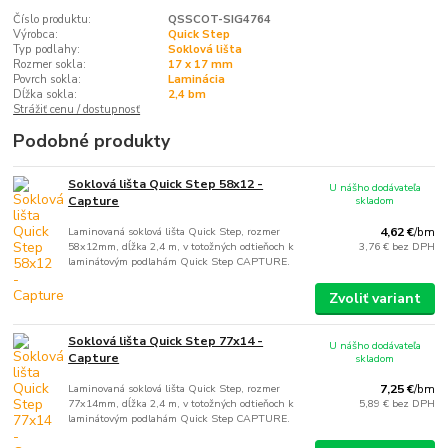
Číslo produktu:
QSSCOT-SIG4764
Výrobca:
Quick Step
Typ podlahy:
Soklová lišta
Rozmer sokla:
17 x 17 mm
Povrch sokla:
Laminácia
Dĺžka sokla:
2,4 bm
Strážiť cenu / dostupnosť
Podobné produkty
Soklová lišta Quick Step 58x12 -
U nášho dodávateľa
Capture
skladom
Laminovaná soklová lišta Quick Step, rozmer
4,62 €
/
bm
58x12mm, dĺžka 2,4 m, v totožných odtieňoch k
3,76 €
bez DPH
laminátovým podlahám Quick Step CAPTURE.
Zvoliť variant
Soklová lišta Quick Step 77x14 -
U nášho dodávateľa
Capture
skladom
Laminovaná soklová lišta Quick Step, rozmer
7,25 €
/
bm
77x14mm, dĺžka 2,4 m, v totožných odtieňoch k
5,89 €
bez DPH
laminátovým podlahám Quick Step CAPTURE.