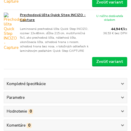
Zvoliť variant
Prechodová lišta Quick Step INCIZO -
U nášho dodávateľa
Capture
skladom
Laminovaná prechodová lišta Quick Step INCIZO,
44,94 €
/
ks
rozmer 13x48mm, dĺžka 215 cm, multifunkčná
36,53 €
bez DPH
5v1, ako prechodová lišta, nábehová lišta,
ukončovacia lišta, schodová hrana s nosom,
schodová hrana bez nosa, v totožných odtieňoch k
laminátovým podlahám Quick Step CAPTURE
Zvoliť variant
Kompletné špecifikácie
Parametre
Hodnotenie
0
Komentáre
0