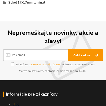
Sokel 17x17mm laminát
Nepremeškajte novinky, akcie a
zľavy!
Prihlásiť sa
Súhlasím so
spracovaním osobných údajov
za účelom zasielania newslettera.
Môžete sa kedykoľvek odhlásiť. Zasielame raz za 14 dní.
Informácie pre zákazníkov
Blog