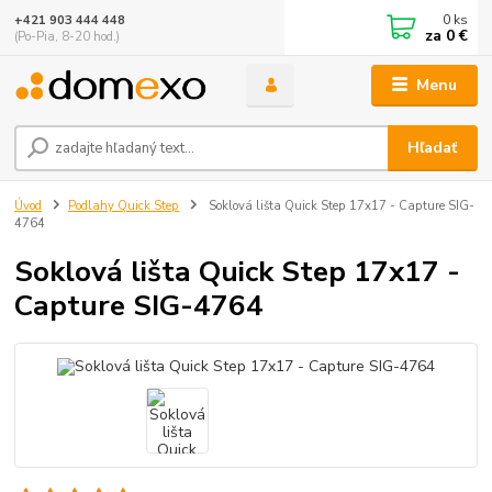
0
ks
+421 903 444 448
za
0 €
(Po-Pia, 8-20 hod.)
Menu
Hľadať
Úvod
Podlahy Quick Step
Soklová lišta Quick Step 17x17 - Capture SIG-
4764
Soklová lišta Quick Step 17x17 -
Capture SIG-4764