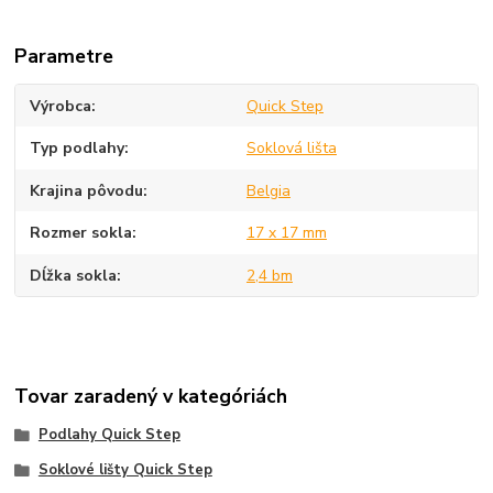
Parametre
Výrobca
Quick Step
Typ podlahy
Soklová lišta
Krajina pôvodu
Belgia
Rozmer sokla
17 x 17 mm
Dĺžka sokla
2,4 bm
Tovar zaradený v kategóriách
Podlahy Quick Step
Soklové lišty Quick Step