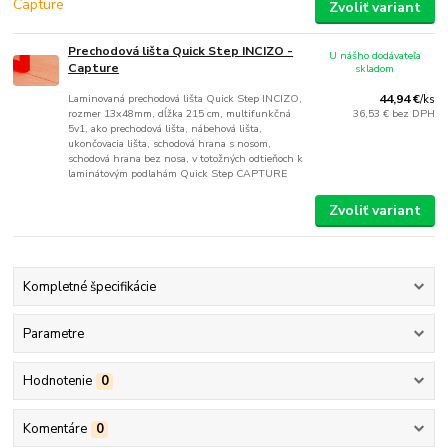
Zvoliť variant
Prechodová lišta Quick Step INCIZO -
U nášho dodávateľa
Capture
skladom
Laminovaná prechodová lišta Quick Step INCIZO,
44,94 €
/
ks
rozmer 13x48mm, dĺžka 215 cm, multifunkčná
36,53 €
bez DPH
5v1, ako prechodová lišta, nábehová lišta,
ukončovacia lišta, schodová hrana s nosom,
schodová hrana bez nosa, v totožných odtieňoch k
laminátovým podlahám Quick Step CAPTURE
Zvoliť variant
Kompletné špecifikácie
Parametre
Hodnotenie
0
Komentáre
0