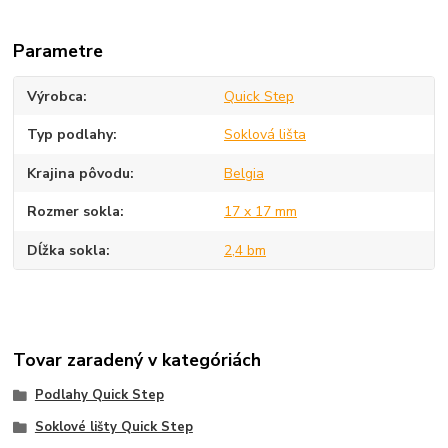
Parametre
Výrobca
Quick Step
Typ podlahy
Soklová lišta
Krajina pôvodu
Belgia
Rozmer sokla
17 x 17 mm
Dĺžka sokla
2,4 bm
Tovar zaradený v kategóriách
Podlahy Quick Step
Soklové lišty Quick Step