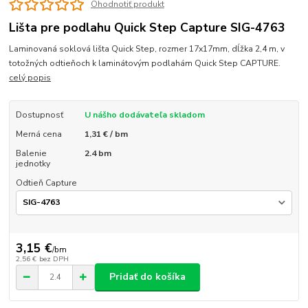
Ohodnotiť produkt
Lišta pre podlahu Quick Step Capture SIG-4763
Laminovaná soklová lišta Quick Step, rozmer 17x17mm, dĺžka 2,4 m, v
totožných odtieňoch k laminátovým podlahám Quick Step CAPTURE.
celý popis
Dostupnosť
U nášho dodávateľa skladom
Merná cena
1,31 € / bm
Balenie
2.4 bm
jednotky
Odtieň Capture
3,15 €
/
bm
2,56 €
bez DPH
Pridať do košíka