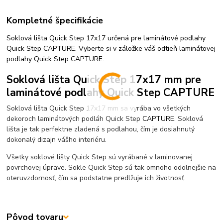
Kompletné špecifikácie
Soklová lišta Quick Step 17x17 určená pre laminátové podlahy
Quick Step CAPTURE. Vyberte si v záložke váš odtieň laminátovej
podlahy Quick Step CAPTURE.
Soklová lišta Quick Step 17x17 mm pre
laminátové podlahy Quick Step CAPTURE
Soklová lišta Quick Step 17x17 mm sa vyrába vo všetkých
dekoroch laminátových podláh Quick Step
CAPTURE
. Soklová
lišta je tak perfektne zladená s podlahou, čím je dosiahnutý
dokonalý dizajn vášho interiéru.
Všetky soklové lišty Quick Step sú vyrábané v laminovanej
povrchovej úprave. Sokle Quick Step sú tak omnoho odolnejšie na
oteruvzdornosť, čím sa podstatne predlžuje ich životnosť.
Pôvod tovaru