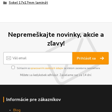
Sokel 17x17mm laminát
Nepremeškajte novinky, akcie a
zľavy!
Prihlásiť sa
Súhlasím so
spracovaním osobných údajov
za účelom zasielania newslettera.
Môžete sa kedykoľvek odhlásiť. Zasielame raz za 14 dní.
Informácie pre zákazníkov
Blog