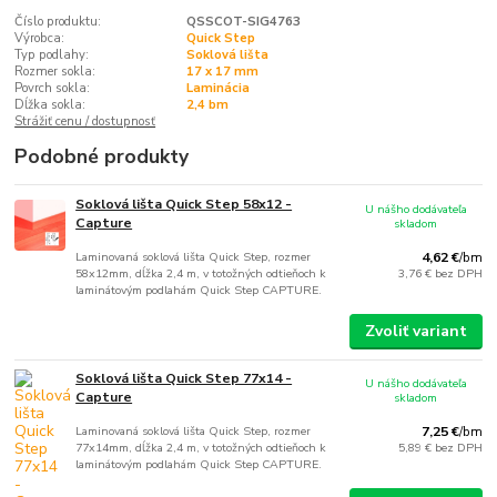
Číslo produktu:
QSSCOT-SIG4763
Výrobca:
Quick Step
Typ podlahy:
Soklová lišta
Rozmer sokla:
17 x 17 mm
Povrch sokla:
Laminácia
Dĺžka sokla:
2,4 bm
Strážiť cenu / dostupnosť
Podobné produkty
Soklová lišta Quick Step 58x12 -
U nášho dodávateľa
Capture
skladom
Laminovaná soklová lišta Quick Step, rozmer
4,62 €
/
bm
58x12mm, dĺžka 2,4 m, v totožných odtieňoch k
3,76 €
bez DPH
laminátovým podlahám Quick Step CAPTURE.
Zvoliť variant
Soklová lišta Quick Step 77x14 -
U nášho dodávateľa
Capture
skladom
Laminovaná soklová lišta Quick Step, rozmer
7,25 €
/
bm
77x14mm, dĺžka 2,4 m, v totožných odtieňoch k
5,89 €
bez DPH
laminátovým podlahám Quick Step CAPTURE.