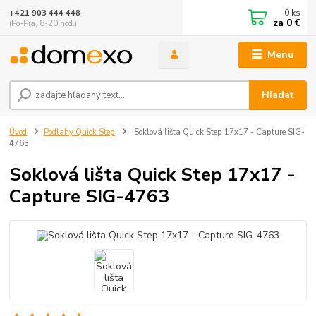
0
ks
+421 903 444 448
za
0 €
(Po-Pia, 8-20 hod.)
Menu
Hľadať
Úvod
Podlahy Quick Step
Soklová lišta Quick Step 17x17 - Capture SIG-
4763
Soklová lišta Quick Step 17x17 -
Capture SIG-4763