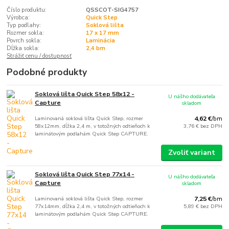
Číslo produktu:
QSSCOT-SIG4757
Výrobca:
Quick Step
Typ podlahy:
Soklová lišta
Rozmer sokla:
17 x 17 mm
Povrch sokla:
Laminácia
Dĺžka sokla:
2,4 bm
Strážiť cenu / dostupnosť
Podobné produkty
Soklová lišta Quick Step 58x12 -
U nášho dodávateľa
Capture
skladom
Laminovaná soklová lišta Quick Step, rozmer
4,62 €
/
bm
58x12mm, dĺžka 2,4 m, v totožných odtieňoch k
3,76 €
bez DPH
laminátovým podlahám Quick Step CAPTURE.
Zvoliť variant
Soklová lišta Quick Step 77x14 -
U nášho dodávateľa
Capture
skladom
Laminovaná soklová lišta Quick Step, rozmer
7,25 €
/
bm
77x14mm, dĺžka 2,4 m, v totožných odtieňoch k
5,89 €
bez DPH
laminátovým podlahám Quick Step CAPTURE.