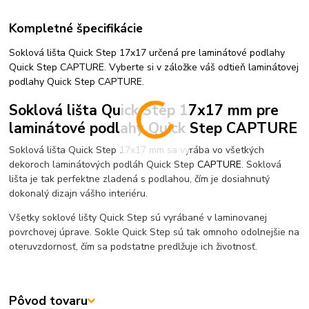
Kompletné špecifikácie
Soklová lišta Quick Step 17x17 určená pre laminátové podlahy
Quick Step CAPTURE. Vyberte si v záložke váš odtieň laminátovej
podlahy Quick Step CAPTURE.
Soklová lišta Quick Step 17x17 mm pre
laminátové podlahy Quick Step CAPTURE
Soklová lišta Quick Step 17x17 mm sa vyrába vo všetkých
dekoroch laminátových podláh Quick Step
CAPTURE
. Soklová
lišta je tak perfektne zladená s podlahou, čím je dosiahnutý
dokonalý dizajn vášho interiéru.
Všetky soklové lišty Quick Step sú vyrábané v laminovanej
povrchovej úprave. Sokle Quick Step sú tak omnoho odolnejšie na
oteruvzdornosť, čím sa podstatne predlžuje ich životnosť.
Pôvod tovaru