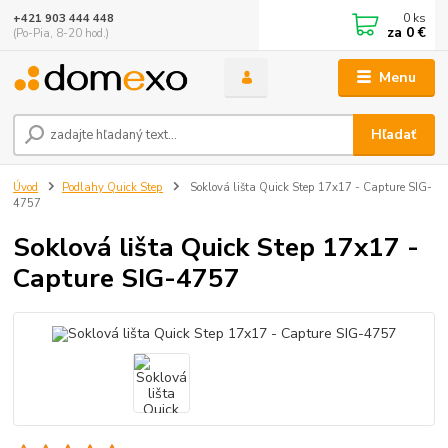
0
ks
+421 903 444 448
za
0 €
(Po-Pia, 8-20 hod.)
Menu
Hľadať
Úvod
Podlahy Quick Step
Soklová lišta Quick Step 17x17 - Capture SIG-
4757
Soklová lišta Quick Step 17x17 -
Capture SIG-4757