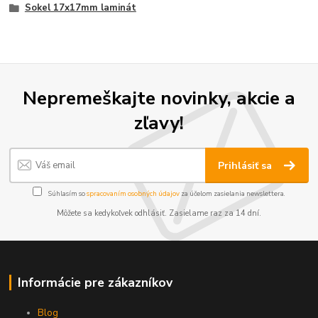
Sokel 17x17mm laminát
Nepremeškajte novinky, akcie a
zľavy!
Prihlásiť sa
Súhlasím so
spracovaním osobných údajov
za účelom zasielania newslettera.
Môžete sa kedykoľvek odhlásiť. Zasielame raz za 14 dní.
Informácie pre zákazníkov
Blog