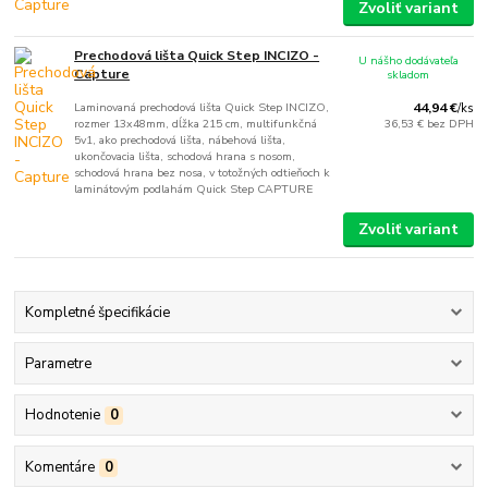
Zvoliť variant
Prechodová lišta Quick Step INCIZO -
U nášho dodávateľa
Capture
skladom
Laminovaná prechodová lišta Quick Step INCIZO,
44,94 €
/
ks
rozmer 13x48mm, dĺžka 215 cm, multifunkčná
36,53 €
bez DPH
5v1, ako prechodová lišta, nábehová lišta,
ukončovacia lišta, schodová hrana s nosom,
schodová hrana bez nosa, v totožných odtieňoch k
laminátovým podlahám Quick Step CAPTURE
Zvoliť variant
Kompletné špecifikácie
Parametre
Hodnotenie
0
Komentáre
0