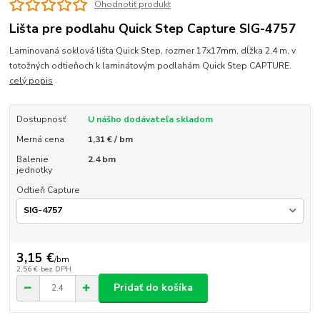
Ohodnotiť produkt
Lišta pre podlahu Quick Step Capture SIG-4757
Laminovaná soklová lišta Quick Step, rozmer 17x17mm, dĺžka 2,4 m, v
totožných odtieňoch k laminátovým podlahám Quick Step CAPTURE.
celý popis
Dostupnosť
U nášho dodávateľa skladom
Merná cena
1,31 € / bm
Balenie
2.4 bm
jednotky
Odtieň Capture
3,15 €
/
bm
2,56 €
bez DPH
Pridať do košíka