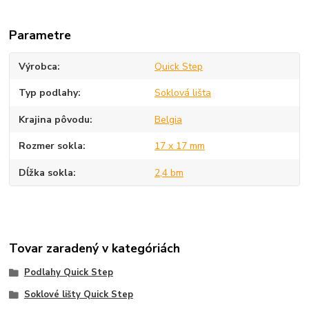
Parametre
Výrobca
Quick Step
Typ podlahy
Soklová lišta
Krajina pôvodu
Belgia
Rozmer sokla
17 x 17 mm
Dĺžka sokla
2,4 bm
Tovar zaradený v kategóriách
Podlahy Quick Step
Soklové lišty Quick Step