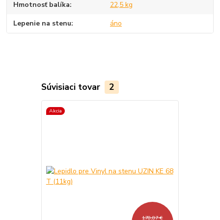
Hmotnosť balíka
22,5 kg
Lepenie na stenu
áno
Súvisiaci tovar
2
Akcia
Akcia
178,87 €