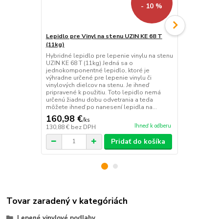
- 10 %
Lepidlo pre Vinyl na stenu UZIN KE 68 T
Rýchla opra
(11kg)
Rýchloschnú
UZIN NC 182
Hybridné lepidlo pre lepenie vinylu na stenu
opravná hmot
UZIN KE 68 T (11kg) Jedná sa o
hrúbku poter
jednokomponentné lepidlo, ktoré je
odporúča zm
výhradne určené pre lepenie vinylu či
Obzvlášť vho
vinylových dielcov na stenu. Je ihneď
renovačných
pripravené k použitiu. Toto lepidlo nemá
a pevného po
určenú žiadnu dobu odvetrania a teda
môžete ihneď po nanesení lepidla na...
160,98 €
46,94 €
/
ks
/
v
Ihneď k odberu
130,88 €
bez DPH
38,16 €
bez 
Pridať do košíka
Tovar zaradený v kategóriách
Lepené vinylové podlahy