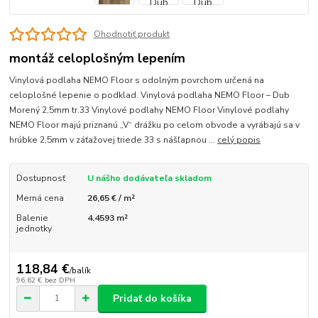
Ohodnotiť produkt
montáž celoplošným lepením
Vinylová podlaha NEMO Floor s odolným povrchom určená na
celoplošné lepenie o podklad. Vinylová podlaha NEMO Floor – Dub
Morený 2,5mm tr.33 Vinylové podlahy NEMO Floor Vinylové podlahy
NEMO Floor majú priznanú „V“ drážku po celom obvode a vyrábajú sa v
hrúbke 2,5mm v záťažovej triede 33 s nášľapnou ...
celý popis
Dostupnosť
U nášho dodávateľa skladom
Merná cena
26,65 € / m²
Balenie
4.4593 m²
jednotky
118,84 €
/
balík
96,62 €
bez DPH
Pridať do košíka