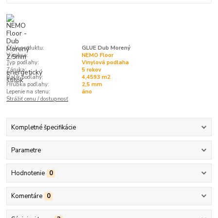
Číslo produktu:
GLUE Dub Morený
Výrobca:
NEMO Floor
Typ podlahy:
Vinylová podlaha
Záruka:
5 rokov
Balík podlahy:
4,4593 m2
Hrúbka podlahy:
2,5 mm
Lepenie na stenu:
áno
Strážiť cenu / dostupnosť
Kompletné špecifikácie
Parametre
Hodnotenie
0
Komentáre
0