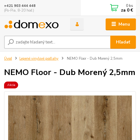
0
ks
+421 903 444 448
za
0 €
(Po-Pia, 8-20 hod.)
Menu
Hľadať
Úvod
Lepené vinylové podlahy
NEMO Floor - Dub Morený 2,5mm
NEMO Floor - Dub Morený 2,5mm
Akcia