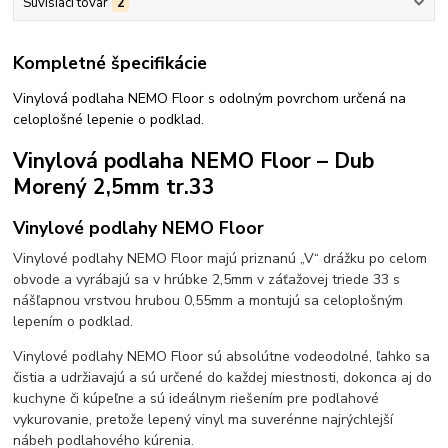
Súvisiaci tovar
2
Kompletné špecifikácie
Vinylová podlaha NEMO Floor s odolným povrchom určená na
celoplošné lepenie o podklad.
Vinylová podlaha NEMO Floor – Dub
Morený 2,5mm tr.33
Vinylové podlahy NEMO Floor
Vinylové podlahy NEMO Floor majú priznanú „V“ drážku po celom
obvode a vyrábajú sa v hrúbke 2,5mm v záťažovej triede 33 s
nášľapnou vrstvou hrubou 0,55mm a montujú sa celoplošným
lepením o podklad.
Vinylové podlahy NEMO Floor sú absolútne vodeodolné, ľahko sa
čistia a udržiavajú a sú určené do každej miestnosti, dokonca aj do
kuchyne či kúpeľne a sú ideálnym riešením pre podlahové
vykurovanie, pretože lepený vinyl ma suverénne najrýchlejší
nábeh podlahového kúrenia.