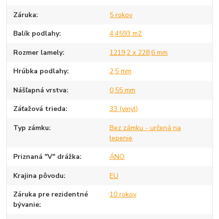
Záruka
5 rokov
Balík podlahy
4,4593 m2
Rozmer lamely
1219,2 x 228,6 mm
Hrúbka podlahy
2,5 mm
Nášľapná vrstva
0,55 mm
Záťažová trieda
33 (vinyl)
Typ zámku
Bez zámku - určená na
lepenie
Priznaná "V" drážka
ÁNO
Krajina pôvodu
EU
Záruka pre rezidentné
10 rokov
bývanie