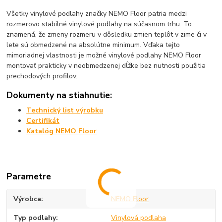
Všetky vinylové podlahy značky NEMO Floor patria medzi
rozmerovo stabilné vinylové podlahy na súčasnom trhu. To
znamená, že zmeny rozmeru v dôsledku zmien teplôt v zime či v
lete sú obmedzené na absolútne minimum. Vďaka tejto
mimoriadnej vlastnosti je možné vinylové podlahy NEMO Floor
montovať prakticky v neobmedzenej dĺžke bez nutnosti použitia
prechodových profilov.
Dokumenty na stiahnutie:
Technický list výrobku
Certifikát
Katalóg NEMO Floor
Parametre
Výrobca
NEMO Floor
Typ podlahy
Vinylová podlaha