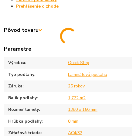
Prehlásenie o zhode
Pôvod tovaru
Parametre
Výrobca
Quick Step
Typ podlahy
Laminátová podlaha
Záruka
25 rokov
Balík podlahy
1,722 m2
Rozmer lamely
1380 x 156 mm
Hrúbka podlahy
8 mm
Záťažová trieda
AC4/32