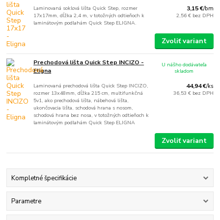
Laminovaná soklová lišta Quick Step, rozmer
3,15 €
/
bm
17x17mm, dĺžka 2,4 m, v totožných odtieňoch k
2,56 €
bez DPH
laminátovým podlahám Quick Step ELIGNA.
Zvoliť variant
Prechodová lišta Quick Step INCIZO -
U nášho dodávateľa
Eligna
skladom
Laminovaná prechodová lišta Quick Step INCIZO,
44,94 €
/
ks
rozmer 13x48mm, dĺžka 215 cm, multifunkčná
36,53 €
bez DPH
5v1, ako prechodová lišta, nábehová lišta,
ukončovacia lišta, schodová hrana s nosom,
schodová hrana bez nosa, v totožných odtieňoch k
laminátovým podlahám Quick Step ELIGNA
Zvoliť variant
Kompletné špecifikácie
Parametre