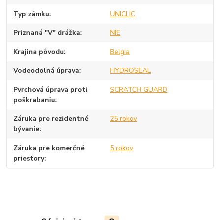
Typ zámku
UNICLIC
Priznaná "V" drážka
NIE
Krajina pôvodu
Belgia
Vodeodolná úprava
HYDROSEAL
Pvrchová úprava proti
SCRATCH GUARD
poškrabaniu
Záruka pre rezidentné
25 rokov
bývanie
Záruka pre komerčné
5 rokov
priestory