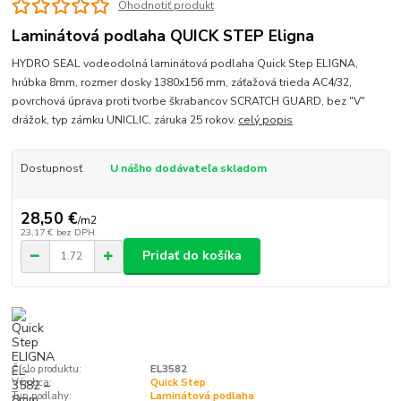
Ohodnotiť produkt
Laminátová podlaha QUICK STEP Eligna
HYDRO SEAL vodeodolná laminátová podlaha Quick Step ELIGNA,
hrúbka 8mm, rozmer dosky 1380x156 mm, záťažová trieda AC4/32,
povrchová úprava proti tvorbe škrabancov SCRATCH GUARD, bez "V"
drážok, typ zámku UNICLIC, záruka 25 rokov.
celý popis
Dostupnosť
U nášho dodávateľa skladom
28,50 €
/
m2
23,17 €
bez DPH
Pridať do košíka
Číslo produktu:
EL3582
Výrobca:
Quick Step
Typ podlahy:
Laminátová podlaha