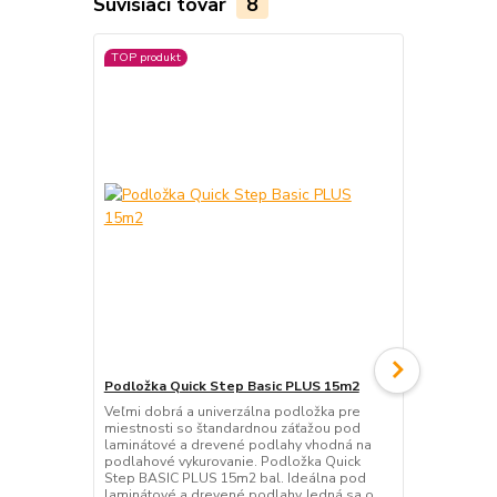
Súvisiaci tovar
8
TOP produkt
TOP produkt
Podložka Quick Step Basic PLUS 15m2
Podložka Qu
Veľmi dobrá a univerzálna podložka pre
Veľmi dobrá 
miestnosti so štandardnou záťažou pod
miestnosti 
laminátové a drevené podlahy vhodná na
laminátové 
podlahové vykurovanie. Podložka Quick
podlahové vy
Step BASIC PLUS 15m2 bal. Ideálna pod
podložku o 
laminátové a drevené podlahy Jedná sa o
laminátové 