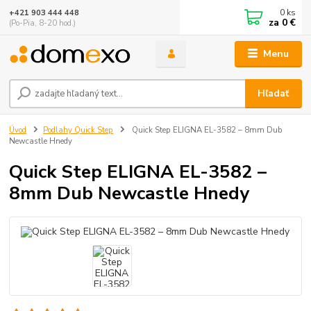
0
ks
+421 903 444 448
za
0 €
(Po-Pia, 8-20 hod.)
Menu
Hľadať
Úvod
Podlahy Quick Step
Quick Step ELIGNA EL-3582 – 8mm Dub
Newcastle Hnedy
Quick Step ELIGNA EL-3582 –
8mm Dub Newcastle Hnedy