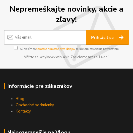
Nepremeškajte novinky, akcie a
zľavy!
Prihlásiť sa
Súhlasím so
spracovaním osobných údajov
za účelom zasielania newslettera.
Môžete sa kedykoľvek odhlásiť. Zasielame raz za 14 dní.
Informácie pre zákazníkov
Blog
Obchodné podmienky
Kontakty
Najpozeranejšie na Vlogu