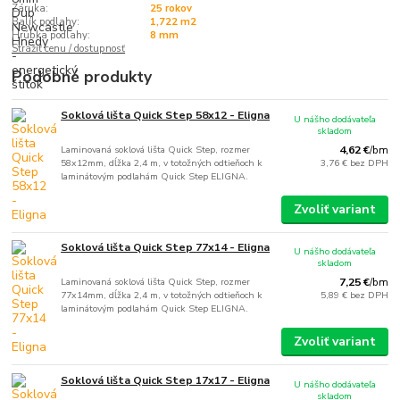
Záruka:
25 rokov
Balík podlahy:
1,722 m2
Hrúbka podlahy:
8 mm
Strážiť cenu / dostupnosť
Podobné produkty
Soklová lišta Quick Step 58x12 - Eligna
U nášho dodávateľa
skladom
Laminovaná soklová lišta Quick Step, rozmer
4,62 €
/
bm
58x12mm, dĺžka 2,4 m, v totožných odtieňoch k
3,76 €
bez DPH
laminátovým podlahám Quick Step ELIGNA.
Zvoliť variant
Soklová lišta Quick Step 77x14 - Eligna
U nášho dodávateľa
skladom
Laminovaná soklová lišta Quick Step, rozmer
7,25 €
/
bm
77x14mm, dĺžka 2,4 m, v totožných odtieňoch k
5,89 €
bez DPH
laminátovým podlahám Quick Step ELIGNA.
Zvoliť variant
Soklová lišta Quick Step 17x17 - Eligna
U nášho dodávateľa
skladom