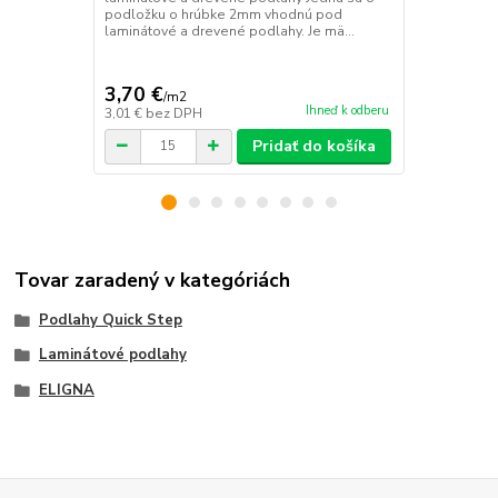
podložku o hrúbke 2mm vhodnú pod
typu a je na
laminátové a drevené podlahy. Je mä...
parozábrana
3,70 €
3,53 €
/
m2
/
m2
Ihneď k odberu
3,01 €
bez DPH
2,87 €
bez D
Pridať do košíka
Tovar zaradený v kategóriách
Podlahy Quick Step
Laminátové podlahy
ELIGNA