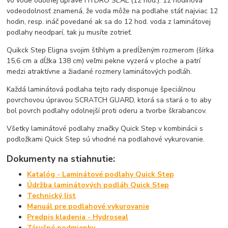
vo vode odolnej úprave HYDRO SEAL (12 hod.). 12 hodinová
vodeodolnosť znamená, že voda môže na podlahe stáť najviac 12
hodin, resp. ináč povedané ak sa do 12 hod. voda z laminátovej
podlahy neodparí, tak ju musíte zotrieť.
Quikck Step Eligna svojim štíhlym a predĺženým rozmerom (šírka
15,6 cm a dĺžka 138 cm) veľmi pekne vyzerá v ploche a patrí
medzi atraktívne a žiadané rozmery laminátových podláh.
Každá laminátová podlaha tejto rady disponuje špeciálnou
povrchovou úpravou SCRATCH GUARD, ktorá sa stará o to aby
bol povrch podlahy odolnejší proti oderu a tvorbe škrabancov.
Všetky laminátové podlahy značky Quick Step v kombinácii s
podložkami Quick Step sú vhodné na podlahové vykurovanie.
Dokumenty na stiahnutie:
Katalóg - Laminátové podlahy Quick Step
Údržba laminátových podláh Quick Step
Technický list
Manuál pre podlahové vykurovanie
Predpis kladenia - Hydroseal
Záručné podmienky