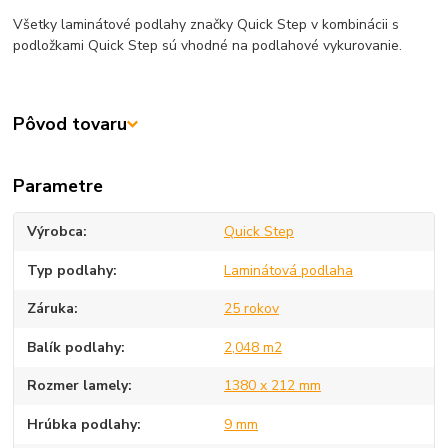
Všetky laminátové podlahy značky Quick Step v kombinácii s
podložkami Quick Step sú vhodné na podlahové vykurovanie.
Pôvod tovaru
Parametre
Výrobca
Quick Step
Typ podlahy
Laminátová podlaha
Záruka
25 rokov
Balík podlahy
2,048 m2
Rozmer lamely
1380 x 212 mm
Hrúbka podlahy
9 mm