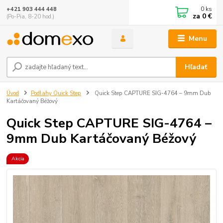
0
ks
+421 903 444 448
za
0 €
(Po-Pia, 8-20 hod.)
Menu
Hľadať
Úvod
Podlahy Quick Step
Quick Step CAPTURE SIG-4764 – 9mm Dub
Kartáčovaný Béžový
Quick Step CAPTURE SIG-4764 –
9mm Dub Kartáčovaný Béžový
Akcia