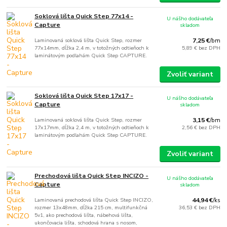
Soklová lišta Quick Step 77x14 -
U nášho dodávateľa
Capture
skladom
Laminovaná soklová lišta Quick Step, rozmer
7,25 €
/
bm
77x14mm, dĺžka 2,4 m, v totožných odtieňoch k
5,89 €
bez DPH
laminátovým podlahám Quick Step CAPTURE.
Zvoliť variant
Soklová lišta Quick Step 17x17 -
U nášho dodávateľa
Capture
skladom
Laminovaná soklová lišta Quick Step, rozmer
3,15 €
/
bm
17x17mm, dĺžka 2,4 m, v totožných odtieňoch k
2,56 €
bez DPH
laminátovým podlahám Quick Step CAPTURE.
Zvoliť variant
Prechodová lišta Quick Step INCIZO -
U nášho dodávateľa
Capture
skladom
Laminovaná prechodová lišta Quick Step INCIZO,
44,94 €
/
ks
rozmer 13x48mm, dĺžka 215 cm, multifunkčná
36,53 €
bez DPH
5v1, ako prechodová lišta, nábehová lišta,
ukončovacia lišta, schodová hrana s nosom,