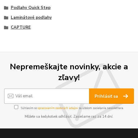
Podlahy Quick Step
Laminátové podlahy
CAPTURE
Nepremeškajte novinky, akcie a
zľavy!
Prihlásiť sa
Súhlasím so
spracovaním osobných údajov
za účelom zasielania newslettera.
Môžete sa kedykoľvek odhlásiť. Zasielame raz za 14 dní.