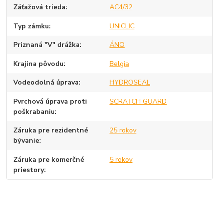
Záťažová trieda
AC4/32
Typ zámku
UNICLIC
Priznaná "V" drážka
ÁNO
Krajina pôvodu
Belgia
Vodeodolná úprava
HYDROSEAL
Pvrchová úprava proti
SCRATCH GUARD
poškrabaniu
Záruka pre rezidentné
25 rokov
bývanie
Záruka pre komerčné
5 rokov
priestory