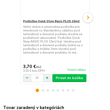
Podložka Quick Step Basic PLUS 15m2
Podložka Qu
Veľmi dobrá a univerzálna podložka pre
Veľmi dobrá 
miestnosti so štandardnou záťažou pod
miestnosti 
laminátové a drevené podlahy vhodná na
laminátové 
podlahové vykurovanie. Podložka Quick
podlahové vy
Step BASIC PLUS 15m2 bal. Ideálna pod
podložku o 
laminátové a drevené podlahy Jedná sa o
laminátové 
podložku o hrúbke 2mm vhodnú pod
typu a je na
laminátové a drevené podlahy. Je mä...
parozábrana
3,70 €
3,53 €
/
m2
/
m2
Ihneď k odberu
3,01 €
bez DPH
2,87 €
bez D
Pridať do košíka
Tovar zaradený v kategóriách