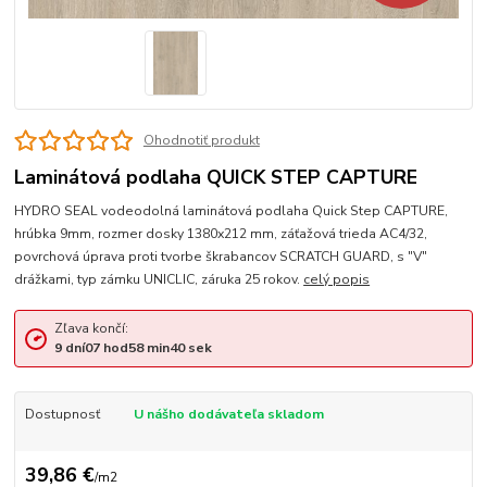
Ohodnotiť produkt
Laminátová podlaha QUICK STEP CAPTURE
HYDRO SEAL vodeodolná laminátová podlaha Quick Step CAPTURE,
hrúbka 9mm, rozmer dosky 1380x212 mm, záťažová trieda AC4/32,
povrchová úprava proti tvorbe škrabancov SCRATCH GUARD, s "V"
drážkami, typ zámku UNICLIC, záruka 25 rokov.
celý popis
Zľava končí:
9
dní
07
hod
58
min
40
sek
Dostupnosť
U nášho dodávateľa skladom
39,86 €
/
m2