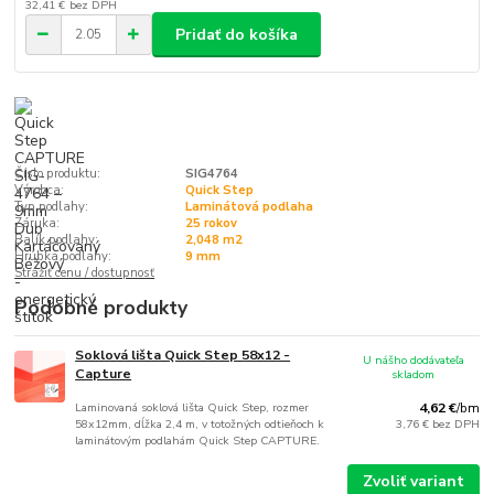
32,41 €
bez DPH
Pridať do košíka
Číslo produktu:
SIG4764
Výrobca:
Quick Step
Typ podlahy:
Laminátová podlaha
Záruka:
25 rokov
Balík podlahy:
2,048 m2
Hrúbka podlahy:
9 mm
Strážiť cenu / dostupnosť
Podobné produkty
Soklová lišta Quick Step 58x12 -
U nášho dodávateľa
Capture
skladom
Laminovaná soklová lišta Quick Step, rozmer
4,62 €
/
bm
58x12mm, dĺžka 2,4 m, v totožných odtieňoch k
3,76 €
bez DPH
laminátovým podlahám Quick Step CAPTURE.
Zvoliť variant