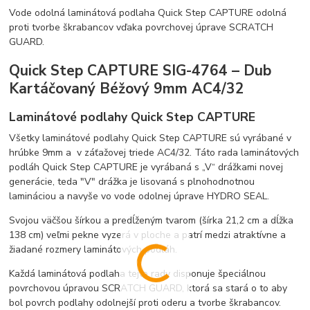
Vode odolná laminátová podlaha Quick Step CAPTURE odolná
proti tvorbe škrabancov vďaka povrchovej úprave SCRATCH
GUARD.
Quick Step CAPTURE SIG-4764 – Dub
Kartáčovaný Béžový 9mm AC4/32
Laminátové podlahy Quick Step CAPTURE
Všetky laminátové podlahy Quick Step CAPTURE sú vyrábané v
hrúbke 9mm a v záťažovej triede AC4/32. Táto rada laminátových
podláh Quick Step CAPTURE je vyrábaná s „V“ drážkami novej
generácie, teda "V" drážka je lisovaná s plnohodnotnou
lamináciou a navyše vo vode odolnej úprave HYDRO SEAL.
Svojou väčšou šírkou a predĺženým tvarom (šírka 21,2 cm a dĺžka
138 cm) veľmi pekne vyzerá v ploche a patrí medzi atraktívne a
žiadané rozmery laminátových podláh.
Každá laminátová podlaha tejto rady disponuje špeciálnou
povrchovou úpravou SCRATCH GUARD, ktorá sa stará o to aby
bol povrch podlahy odolnejší proti oderu a tvorbe škrabancov.