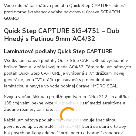
Vode odolná laminátová podlaha Quick Step CAPTURE odolná
proti tvorbe škrabancov vďaka povrchovej úprave SCRATCH
GUARD.
Quick Step CAPTURE SIG-4751 – Dub
Hnedý s Patinou 9mm AC4/32
Laminátové podlahy Quick Step CAPTURE
Všetky laminátové podlahy Quick Step CAPTURE sú vyrábané v
hrúbke 9mm a v záťažovej triede AC4/32. Táto rada laminátových
podláh Quick Step CAPTURE je vyrábaná s „V“ drážkami novej
generácie, teda "V" drážka je lisovaná s plnohodnotnou
lamináciou a navyše vo vode odolnej úprave HYDRO SEAL.
Svojou väčšou šírkou a predĺženým tvarom (šírka 21,2 cm a dĺžka
138 cm) veľmi pekne vyzerá v ploche a patrí medzi atraktívne a
žiadané rozmery laminátových podláh.
Každá laminátová podlaha tejto rady disponuje špeciálnou
povrchovou úpravou SCRATCH GUARD, ktorá sa stará o to aby
bol povrch podlahy odolnejší proti oderu a tvorbe škrabancov.