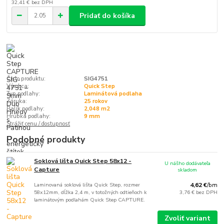
32,41 €
bez DPH
Pridať do košíka
Číslo produktu:
SIG4751
Výrobca:
Quick Step
Typ podlahy:
Laminátová podlaha
Záruka:
25 rokov
Balík podlahy:
2,048 m2
Hrúbka podlahy:
9 mm
Strážiť cenu / dostupnosť
Podobné produkty
Soklová lišta Quick Step 58x12 -
U nášho dodávateľa
Capture
skladom
Laminovaná soklová lišta Quick Step, rozmer
4,62 €
/
bm
58x12mm, dĺžka 2,4 m, v totožných odtieňoch k
3,76 €
bez DPH
laminátovým podlahám Quick Step CAPTURE.
Zvoliť variant