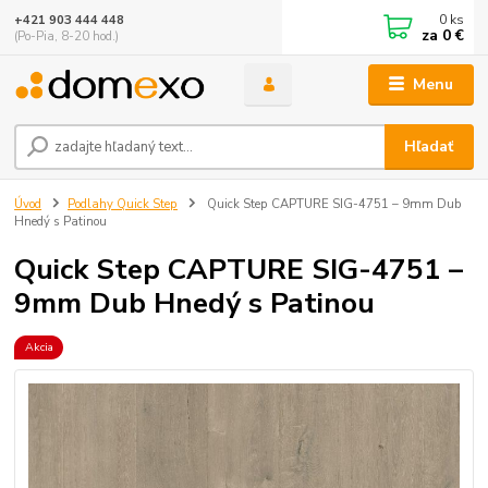
0
ks
+421 903 444 448
za
0 €
(Po-Pia, 8-20 hod.)
Menu
Hľadať
Úvod
Podlahy Quick Step
Quick Step CAPTURE SIG-4751 – 9mm Dub
Hnedý s Patinou
Quick Step CAPTURE SIG-4751 –
9mm Dub Hnedý s Patinou
Akcia