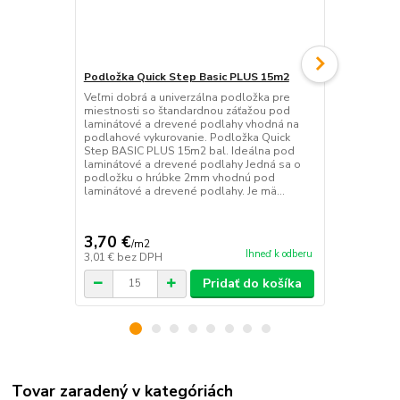
Podložka Quick Step Basic PLUS 15m2
Podložka Qu
Veľmi dobrá a univerzálna podložka pre
Veľmi dobrá 
miestnosti so štandardnou záťažou pod
miestnosti 
laminátové a drevené podlahy vhodná na
laminátové 
podlahové vykurovanie. Podložka Quick
podlahové vy
Step BASIC PLUS 15m2 bal. Ideálna pod
podložku o 
laminátové a drevené podlahy Jedná sa o
laminátové 
podložku o hrúbke 2mm vhodnú pod
typu a je na
laminátové a drevené podlahy. Je mä...
parozábrana
3,70 €
3,53 €
/
m2
/
m2
Ihneď k odberu
3,01 €
bez DPH
2,87 €
bez D
Pridať do košíka
Tovar zaradený v kategóriách