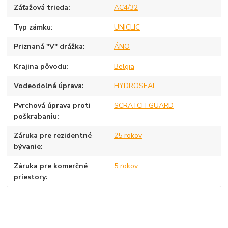
Záťažová trieda
AC4/32
Typ zámku
UNICLIC
Priznaná "V" drážka
ÁNO
Krajina pôvodu
Belgia
Vodeodolná úprava
HYDROSEAL
Pvrchová úprava proti
SCRATCH GUARD
poškrabaniu
Záruka pre rezidentné
25 rokov
bývanie
Záruka pre komerčné
5 rokov
priestory