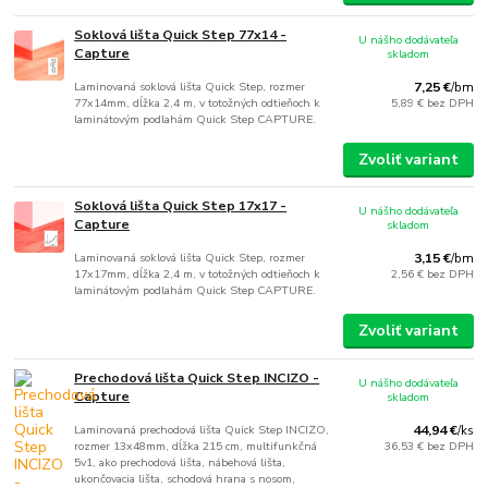
Soklová lišta Quick Step 77x14 -
U nášho dodávateľa
Capture
skladom
Laminovaná soklová lišta Quick Step, rozmer
7,25 €
/
bm
77x14mm, dĺžka 2,4 m, v totožných odtieňoch k
5,89 €
bez DPH
laminátovým podlahám Quick Step CAPTURE.
Zvoliť variant
Soklová lišta Quick Step 17x17 -
U nášho dodávateľa
Capture
skladom
Laminovaná soklová lišta Quick Step, rozmer
3,15 €
/
bm
17x17mm, dĺžka 2,4 m, v totožných odtieňoch k
2,56 €
bez DPH
laminátovým podlahám Quick Step CAPTURE.
Zvoliť variant
Prechodová lišta Quick Step INCIZO -
U nášho dodávateľa
Capture
skladom
Laminovaná prechodová lišta Quick Step INCIZO,
44,94 €
/
ks
rozmer 13x48mm, dĺžka 215 cm, multifunkčná
36,53 €
bez DPH
5v1, ako prechodová lišta, nábehová lišta,
ukončovacia lišta, schodová hrana s nosom,