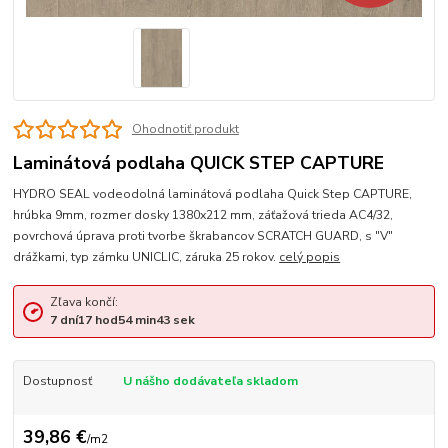
Ohodnotiť produkt
Laminátová podlaha QUICK STEP CAPTURE
HYDRO SEAL vodeodolná laminátová podlaha Quick Step CAPTURE,
hrúbka 9mm, rozmer dosky 1380x212 mm, záťažová trieda AC4/32,
povrchová úprava proti tvorbe škrabancov SCRATCH GUARD, s "V"
drážkami, typ zámku UNICLIC, záruka 25 rokov.
celý popis
Zľava končí:
7
dní
17
hod
54
min
42
sek
Dostupnosť
U nášho dodávateľa skladom
39,86 €
/
m2