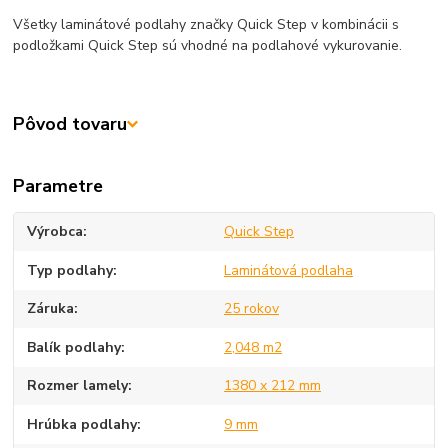
Všetky laminátové podlahy značky Quick Step v kombinácii s
podložkami Quick Step sú vhodné na podlahové vykurovanie.
Pôvod tovaru
Parametre
Výrobca
Quick Step
Typ podlahy
Laminátová podlaha
Záruka
25 rokov
Balík podlahy
2,048 m2
Rozmer lamely
1380 x 212 mm
Hrúbka podlahy
9 mm