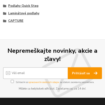
Podlahy Quick Step
Laminátové podlahy
CAPTURE
Nepremeškajte novinky, akcie a
zľavy!
Prihlásiť sa
Súhlasím so
spracovaním osobných údajov
za účelom zasielania newslettera.
Môžete sa kedykoľvek odhlásiť. Zasielame raz za 14 dní.