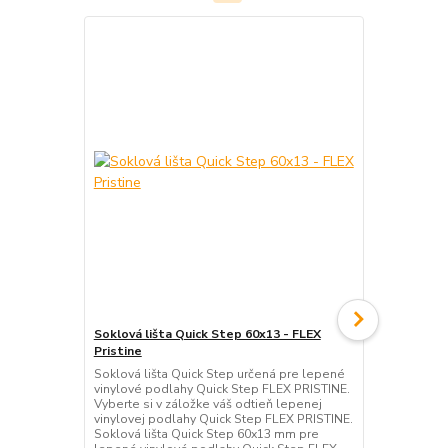
Akcia
Soklová lišta Quick Step 60x13 - FLEX
Sadrová Niv
Pristine
(25kg)
Soklová lišta Quick Step určená pre lepené
Sádrová nive
vinylové podlahy Quick Step FLEX PRISTINE.
30mm, spotr
Vyberte si v záložke váš odtieň lepenej
pochôdznosť 
vinylovej podlahy Quick Step FLEX PRISTINE.
kladenie pri
Soklová lišta Quick Step 60x13 mm pre
hodinách