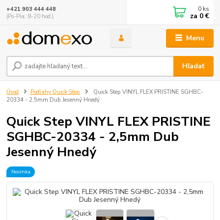
0
ks
+421 903 444 448
za
0 €
(Po-Pia, 8-20 hod.)
Menu
Hľadať
Úvod
Podlahy Quick Step
Quick Step VINYL FLEX PRISTINE SGHBC-
20334 - 2,5mm Dub Jesenný Hnedý
Quick Step VINYL FLEX PRISTINE
SGHBC-20334 - 2,5mm Dub
Jesenný Hnedý
Novinka