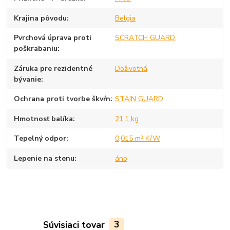
Krajina pôvodu
Belgia
Pvrchová úprava proti
SCRATCH GUARD
poškrabaniu
Záruka pre rezidentné
Doživotná
bývanie
Ochrana proti tvorbe škvŕn
STAIN GUARD
Hmotnosť balíka
21,1 kg
Tepelný odpor
0,015 m² K/W
Lepenie na stenu
áno
Súvisiaci tovar
3