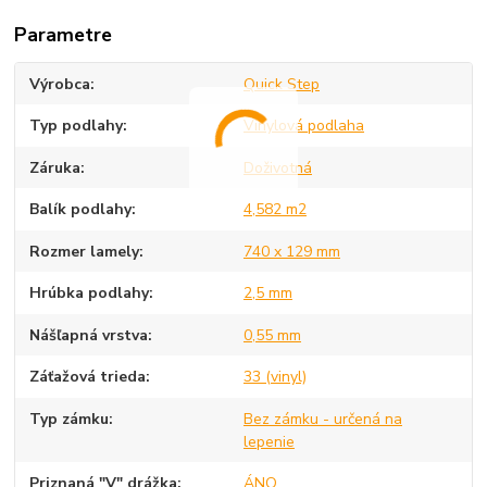
Parametre
Výrobca
Quick Step
Typ podlahy
Vinylová podlaha
Záruka
Doživotná
Balík podlahy
4,582 m2
Rozmer lamely
740 x 129 mm
Hrúbka podlahy
2,5 mm
Nášľapná vrstva
0,55 mm
Záťažová trieda
33 (vinyl)
Typ zámku
Bez zámku - určená na
lepenie
Priznaná "V" drážka
ÁNO