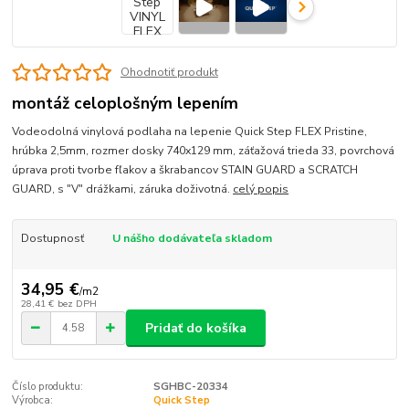
Ohodnotiť produkt
montáž celoplošným lepením
Vodeodolná vinylová podlaha na lepenie Quick Step FLEX Pristine,
hrúbka 2,5mm, rozmer dosky 740x129 mm, záťažová trieda 33, povrchová
úprava proti tvorbe fľakov a škrabancov STAIN GUARD a SCRATCH
GUARD, s "V" drážkami, záruka doživotná.
celý popis
Dostupnosť
U nášho dodávateľa skladom
34,95 €
/
m2
28,41 €
bez DPH
Pridať do košíka
Číslo produktu:
SGHBC-20334
Výrobca:
Quick Step