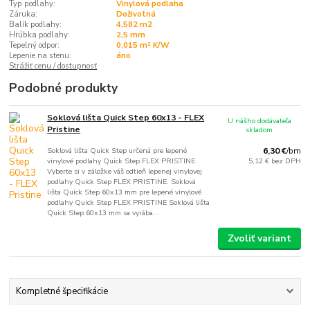
Typ podlahy:
Vinylová podlaha
Záruka:
Doživotná
Balík podlahy:
4,582 m2
Hrúbka podlahy:
2,5 mm
Tepelný odpor:
0,015 m² K/W
Lepenie na stenu:
áno
Strážiť cenu / dostupnosť
Podobné produkty
Soklová lišta Quick Step 60x13 - FLEX
U nášho dodávateľa
Pristine
skladom
Soklová lišta Quick Step určená pre lepené
6,30 €
/
bm
vinylové podlahy Quick Step FLEX PRISTINE.
5,12 €
bez DPH
Vyberte si v záložke váš odtieň lepenej vinylovej
podlahy Quick Step FLEX PRISTINE. Soklová
lišta Quick Step 60x13 mm pre lepené vinylové
podlahy Quick Step FLEX PRISTINE Soklová lišta
Quick Step 60x13 mm sa vyrába...
Zvoliť variant
Kompletné špecifikácie