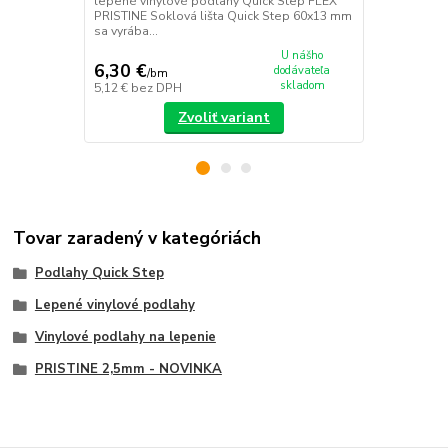
lepené vinylové podlahy Quick Step FLEX
PRISTINE Soklová lišta Quick Step 60x13 mm
sa vyrába...
U nášho
6,30 €
40,41 €
dodávateľa
/
bm
/
v
skladom
5,12 €
bez DPH
32,85 €
bez 
Zvoliť variant
Tovar zaradený v kategóriách
Podlahy Quick Step
Lepené vinylové podlahy
Vinylové podlahy na lepenie
PRISTINE 2,5mm - NOVINKA