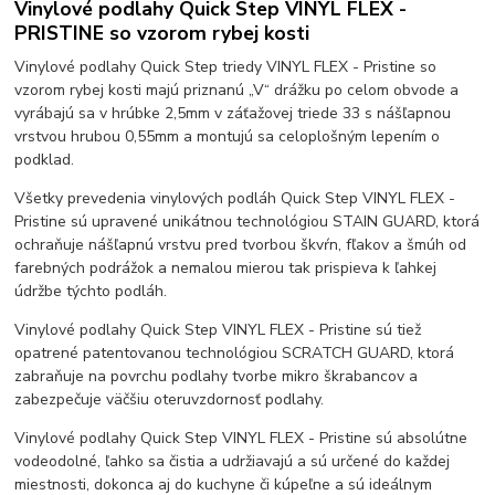
Vinylové podlahy Quick Step VINYL FLEX -
PRISTINE so vzorom rybej kosti
Vinylové podlahy Quick Step triedy VINYL FLEX - Pristine so
vzorom rybej kosti majú priznanú „V“ drážku po celom obvode a
vyrábajú sa v hrúbke 2,5mm v záťažovej triede 33 s nášľapnou
vrstvou hrubou 0,55mm a montujú sa celoplošným lepením o
podklad.
Všetky prevedenia vinylových podláh Quick Step VINYL FLEX -
Pristine sú upravené unikátnou technológiou STAIN GUARD, ktorá
ochraňuje nášľapnú vrstvu pred tvorbou škvŕn, fľakov a šmúh od
farebných podrážok a nemalou mierou tak prispieva k ľahkej
údržbe týchto podláh.
Vinylové podlahy Quick Step VINYL FLEX - Pristine sú tiež
opatrené patentovanou technológiou SCRATCH GUARD, ktorá
zabraňuje na povrchu podlahy tvorbe mikro škrabancov a
zabezpečuje väčšiu oteruvzdornosť podlahy.
Vinylové podlahy Quick Step VINYL FLEX - Pristine sú absolútne
vodeodolné, ľahko sa čistia a udržiavajú a sú určené do každej
miestnosti, dokonca aj do kuchyne či kúpeľne a sú ideálnym