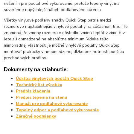
riešením pre podlahové vykurovanie, pretože lepený vinyl ma
suverénne najrýchlejší nábeh podlahového kúrenia.
Všetky vinylové podlahy značky Quick Step patria medzi
rozmerovo najstabilnejšie vinylové podlahy na súčasnom trhu. To
znamená, že zmeny rozmeru v dôsledku zmien teplôt v zime či v
lete sú obmedzené na absolútne minimum. Vďaka tejto
mimoriadnej vlastnosti je možné vinylové podlahy Quick Step
montovať prakticky v neobmedzenej dĺžke bez nutnosti použitia
prechodových profilov.
Dokumenty na stiahnutie:
Údržba vinylových podláh Quick Step
Technický list výrobku
Predpis kladenia
Predpis lepenia na stenu
Manuál pre podlahové vykurovanie
Tepelný odpor a podlahové vykurovanie
Záručné podmienky