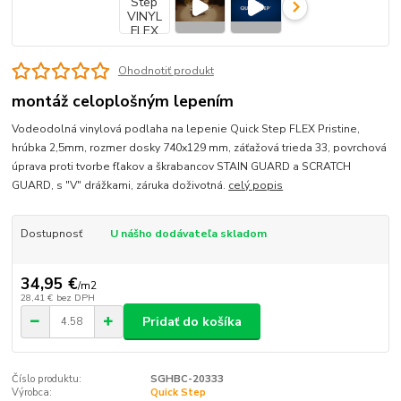
Ohodnotiť produkt
montáž celoplošným lepením
Vodeodolná vinylová podlaha na lepenie Quick Step FLEX Pristine,
hrúbka 2,5mm, rozmer dosky 740x129 mm, záťažová trieda 33, povrchová
úprava proti tvorbe fľakov a škrabancov STAIN GUARD a SCRATCH
GUARD, s "V" drážkami, záruka doživotná.
celý popis
Dostupnosť
U nášho dodávateľa skladom
34,95 €
/
m2
28,41 €
bez DPH
Pridať do košíka
Číslo produktu:
SGHBC-20333
Výrobca:
Quick Step