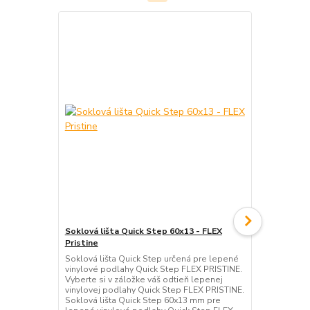
Akcia
Soklová lišta Quick Step 60x13 - FLEX
Sadrová Niv
Pristine
(25kg)
Soklová lišta Quick Step určená pre lepené
Sádrová nive
vinylové podlahy Quick Step FLEX PRISTINE.
30mm, spotr
Vyberte si v záložke váš odtieň lepenej
pochôdznosť 
vinylovej podlahy Quick Step FLEX PRISTINE.
kladenie pri
Soklová lišta Quick Step 60x13 mm pre
hodinách