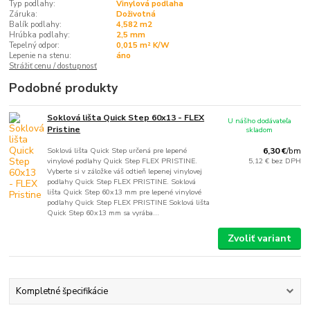
Typ podlahy:
Vinylová podlaha
Záruka:
Doživotná
Balík podlahy:
4,582 m2
Hrúbka podlahy:
2,5 mm
Tepelný odpor:
0,015 m² K/W
Lepenie na stenu:
áno
Strážiť cenu / dostupnosť
Podobné produkty
Soklová lišta Quick Step 60x13 - FLEX
U nášho dodávateľa
Pristine
skladom
Soklová lišta Quick Step určená pre lepené
6,30 €
/
bm
vinylové podlahy Quick Step FLEX PRISTINE.
5,12 €
bez DPH
Vyberte si v záložke váš odtieň lepenej vinylovej
podlahy Quick Step FLEX PRISTINE. Soklová
lišta Quick Step 60x13 mm pre lepené vinylové
podlahy Quick Step FLEX PRISTINE Soklová lišta
Quick Step 60x13 mm sa vyrába...
Zvoliť variant
Kompletné špecifikácie