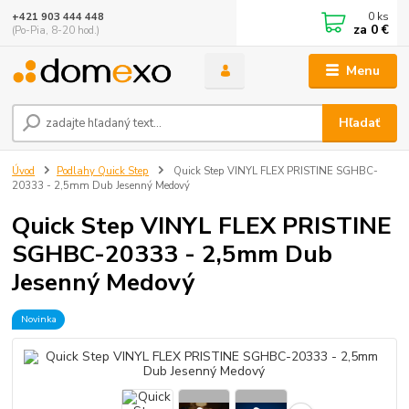
0
ks
+421 903 444 448
za
0 €
(Po-Pia, 8-20 hod.)
Menu
Hľadať
Úvod
Podlahy Quick Step
Quick Step VINYL FLEX PRISTINE SGHBC-
20333 - 2,5mm Dub Jesenný Medový
Quick Step VINYL FLEX PRISTINE
SGHBC-20333 - 2,5mm Dub
Jesenný Medový
Novinka