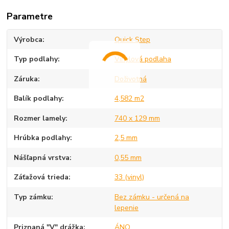
Parametre
Výrobca
Quick Step
Typ podlahy
Vinylová podlaha
Záruka
Doživotná
Balík podlahy
4,582 m2
Rozmer lamely
740 x 129 mm
Hrúbka podlahy
2,5 mm
Nášľapná vrstva
0,55 mm
Záťažová trieda
33 (vinyl)
Typ zámku
Bez zámku - určená na
lepenie
Priznaná "V" drážka
ÁNO