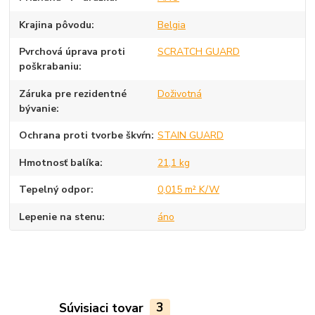
Krajina pôvodu
Belgia
Pvrchová úprava proti
SCRATCH GUARD
poškrabaniu
Záruka pre rezidentné
Doživotná
bývanie
Ochrana proti tvorbe škvŕn
STAIN GUARD
Hmotnosť balíka
21,1 kg
Tepelný odpor
0,015 m² K/W
Lepenie na stenu
áno
Súvisiaci tovar
3