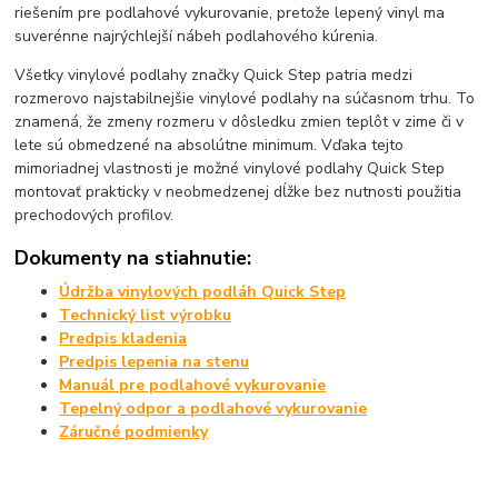
riešením pre podlahové vykurovanie, pretože lepený vinyl ma
suverénne najrýchlejší nábeh podlahového kúrenia.
Všetky vinylové podlahy značky Quick Step patria medzi
rozmerovo najstabilnejšie vinylové podlahy na súčasnom trhu. To
znamená, že zmeny rozmeru v dôsledku zmien teplôt v zime či v
lete sú obmedzené na absolútne minimum. Vďaka tejto
mimoriadnej vlastnosti je možné vinylové podlahy Quick Step
montovať prakticky v neobmedzenej dĺžke bez nutnosti použitia
prechodových profilov.
Dokumenty na stiahnutie:
Údržba vinylových podláh Quick Step
Technický list výrobku
Predpis kladenia
Predpis lepenia na stenu
Manuál pre podlahové vykurovanie
Tepelný odpor a podlahové vykurovanie
Záručné podmienky