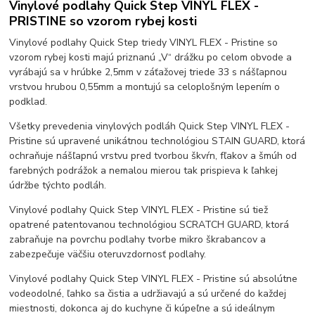
Vinylové podlahy Quick Step VINYL FLEX -
PRISTINE so vzorom rybej kosti
Vinylové podlahy Quick Step triedy VINYL FLEX - Pristine so
vzorom rybej kosti majú priznanú „V“ drážku po celom obvode a
vyrábajú sa v hrúbke 2,5mm v záťažovej triede 33 s nášľapnou
vrstvou hrubou 0,55mm a montujú sa celoplošným lepením o
podklad.
Všetky prevedenia vinylových podláh Quick Step VINYL FLEX -
Pristine sú upravené unikátnou technológiou STAIN GUARD, ktorá
ochraňuje nášľapnú vrstvu pred tvorbou škvŕn, fľakov a šmúh od
farebných podrážok a nemalou mierou tak prispieva k ľahkej
údržbe týchto podláh.
Vinylové podlahy Quick Step VINYL FLEX - Pristine sú tiež
opatrené patentovanou technológiou SCRATCH GUARD, ktorá
zabraňuje na povrchu podlahy tvorbe mikro škrabancov a
zabezpečuje väčšiu oteruvzdornosť podlahy.
Vinylové podlahy Quick Step VINYL FLEX - Pristine sú absolútne
vodeodolné, ľahko sa čistia a udržiavajú a sú určené do každej
miestnosti, dokonca aj do kuchyne či kúpeľne a sú ideálnym