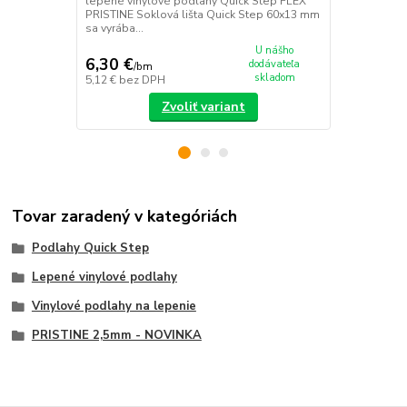
lepené vinylové podlahy Quick Step FLEX
PRISTINE Soklová lišta Quick Step 60x13 mm
sa vyrába...
U nášho
6,30 €
40,41 €
dodávateľa
/
bm
/
v
skladom
5,12 €
bez DPH
32,85 €
bez 
Zvoliť variant
Tovar zaradený v kategóriách
Podlahy Quick Step
Lepené vinylové podlahy
Vinylové podlahy na lepenie
PRISTINE 2,5mm - NOVINKA