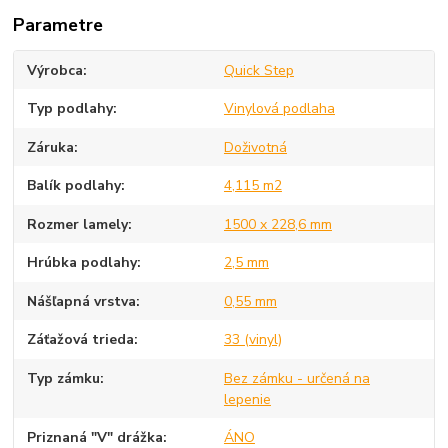
Parametre
Výrobca
Quick Step
Typ podlahy
Vinylová podlaha
Záruka
Doživotná
Balík podlahy
4,115 m2
Rozmer lamely
1500 x 228,6 mm
Hrúbka podlahy
2,5 mm
Nášľapná vrstva
0,55 mm
Záťažová trieda
33 (vinyl)
Typ zámku
Bez zámku - určená na
lepenie
Priznaná "V" drážka
ÁNO