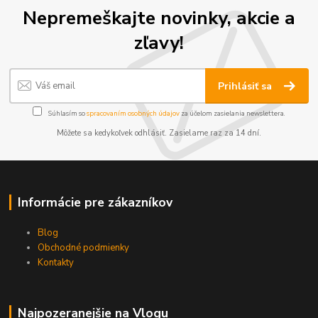
Nepremeškajte novinky, akcie a
zľavy!
Prihlásiť sa
Súhlasím so
spracovaním osobných údajov
za účelom zasielania newslettera.
Môžete sa kedykoľvek odhlásiť. Zasielame raz za 14 dní.
Informácie pre zákazníkov
Blog
Obchodné podmienky
Kontakty
Najpozeranejšie na Vlogu