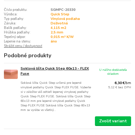
Číslo produktu:
SGMPC-20330
Výrobca:
Quick Step
Typ podlahy:
Vinylová podlaha
Záruka:
Doživotná
Balík podlahy:
4,115 m2
Hrúbka podlahy:
2,5 mm
Tepelný odpor:
0,015 m² K/W
Lepenie na stenu:
áno
Strážiť cenu / dostupnosť
Podobné produkty
Soklová lišta Quick Step 60x13 - FLEX
U nášho dodávateľa
Fuse
skladom
Soklová lišta Quick Step určená pre lepené
6,30 €
/
bm
vinylové podlahy Quick Step FLEX FUSE. Vyberte
5,12 €
bez DPH
si v záložke váš odtieň lepenej vinylovej podlahy
Quick Step FLEX FUSE. Soklová lišta Quick Step
60x13 mm pre lepené vinylové podlahy Quick
Step FLEX FUSE Soklová lišta Quick Step 60x13
mm sa vyrába vo všetký...
Zvoliť variant