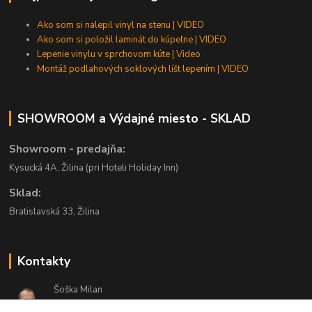
Ako som si nalepil vinyl na stenu | VIDEO
Ako som si položil laminát do kúpeľne | VIDEO
Lepenie vinylu v sprchovom kúte | Video
Montáž podlahových soklových líšt lepením | VIDEO
SHOWROOM a Výdajné miesto - SKLAD
Showroom - predajňa:
Kysucká 4A, Žilina (pri Hoteli Holiday Inn)
Sklad:
Bratislavská 33, Žilina
Kontakty
Šoška Milan
+421 903 444 448