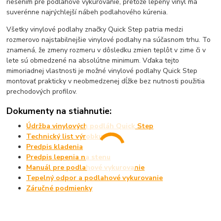
riešením pre podlahové vykurovanie, pretože lepený vinyl ma
suverénne najrýchlejší nábeh podlahového kúrenia.
Všetky vinylové podlahy značky Quick Step patria medzi
rozmerovo najstabilnejšie vinylové podlahy na súčasnom trhu. To
znamená, že zmeny rozmeru v dôsledku zmien teplôt v zime či v
lete sú obmedzené na absolútne minimum. Vďaka tejto
mimoriadnej vlastnosti je možné vinylové podlahy Quick Step
montovať prakticky v neobmedzenej dĺžke bez nutnosti použitia
prechodových profilov.
Dokumenty na stiahnutie:
Údržba vinylových podláh Quick Step
Technický list výrobku
Predpis kladenia
Predpis lepenia na stenu
Manuál pre podlahové vykurovanie
Tepelný odpor a podlahové vykurovanie
Záručné podmienky