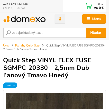
0
ks
+421 903 444 448
za
0 €
(Po-Pia, 8-20 hod.)
Menu
Hľadať
Úvod
Podlahy Quick Step
Quick Step VINYL FLEX FUSE SGMPC-20330 -
2,5mm Dub Ľanový Tmavo Hnedý
Quick Step VINYL FLEX FUSE
SGMPC-20330 - 2,5mm Dub
Ľanový Tmavo Hnedý
Novinka