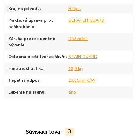
Krajina pôvodu
Belgia
Pvrchová úprava proti
SCRATCH GUARD
poškrabaniu
Záruka pre rezidentné
Doživotná
bývanie
Ochrana proti tvorbe škvŕn
STAIN GUARD
Hmotnosť balíka
19,0 kg
Tepelný odpor
0,015 m² K/W
Lepenie na stenu
áno
Súvisiaci tovar
3