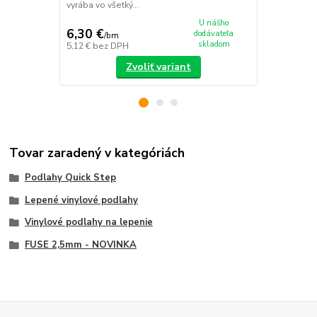
vyrába vo všetký...
U nášho
6,30 €
40,41 €
dodávateľa
/
bm
/
v
skladom
5,12 €
bez DPH
32,85 €
bez 
Zvoliť variant
Tovar zaradený v kategóriách
Podlahy Quick Step
Lepené vinylové podlahy
Vinylové podlahy na lepenie
FUSE 2,5mm - NOVINKA