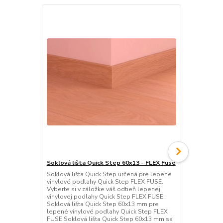
Akcia
Soklová lišta Quick Step 60x13 - FLEX Fuse
Sadrová Niv
(25kg)
Soklová lišta Quick Step určená pre lepené
vinylové podlahy Quick Step FLEX FUSE.
Sádrová nive
Vyberte si v záložke váš odtieň lepenej
30mm, spotr
vinylovej podlahy Quick Step FLEX FUSE.
pochôdznosť 
Soklová lišta Quick Step 60x13 mm pre
kladenie pri
lepené vinylové podlahy Quick Step FLEX
hodinách
FUSE Soklová lišta Quick Step 60x13 mm sa