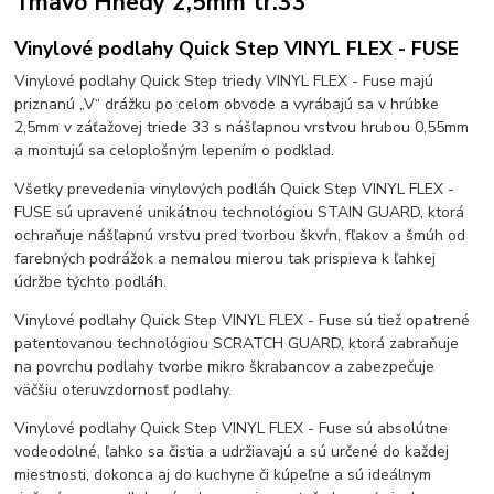
Tmavo Hnedý 2,5mm tr.33
Vinylové podlahy Quick Step VINYL FLEX - FUSE
Vinylové podlahy Quick Step triedy VINYL FLEX - Fuse majú
priznanú „V“ drážku po celom obvode a vyrábajú sa v hrúbke
2,5mm v záťažovej triede 33 s nášľapnou vrstvou hrubou 0,55mm
a montujú sa celoplošným lepením o podklad.
Všetky prevedenia vinylových podláh Quick Step VINYL FLEX -
FUSE sú upravené unikátnou technológiou STAIN GUARD, ktorá
ochraňuje nášľapnú vrstvu pred tvorbou škvŕn, fľakov a šmúh od
farebných podrážok a nemalou mierou tak prispieva k ľahkej
údržbe týchto podláh.
Vinylové podlahy Quick Step VINYL FLEX - Fuse sú tiež opatrené
patentovanou technológiou SCRATCH GUARD, ktorá zabraňuje
na povrchu podlahy tvorbe mikro škrabancov a zabezpečuje
väčšiu oteruvzdornosť podlahy.
Vinylové podlahy Quick Step VINYL FLEX - Fuse sú absolútne
vodeodolné, ľahko sa čistia a udržiavajú a sú určené do každej
miestnosti, dokonca aj do kuchyne či kúpeľne a sú ideálnym