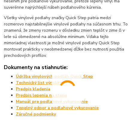
riešením pre podlahové vykurovanie, pretože lepený vinyl ma
suverénne najrýchlejší nábeh podlahového kúrenia.
Všetky vinylové podlahy značky Quick Step patria medzi
rozmerovo najstabilnejšie vinylové podlahy na súčasnom trhu. To
znamená, že zmeny rozmeru v dôsledku zmien teplôt v zime či v
lete sú obmedzené na absolútne minimum. Vďaka tejto
mimoriadnej vlastnosti je možné vinylové podlahy Quick Step
montovať prakticky v neobmedzenej dĺžke bez nutnosti použitia
prechodových profilov.
Dokumenty na stiahnutie:
Údržba vinylových podláh Quick Step
Technický list výrobku
Predpis kladenia
Predpis lepenia na stenu
Manuál pre podlahové vykurovanie
Tepelný odpor a podlahové vykurovanie
Záručné podmienky