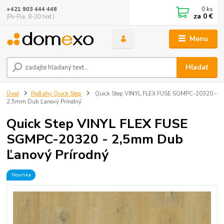
0
ks
+421 903 444 448
za
0 €
(Po-Pia, 8-20 hod.)
Menu
Hľadať
Úvod
Podlahy Quick Step
Quick Step VINYL FLEX FUSE SGMPC-20320 -
2,5mm Dub Ľanový Prírodný
Quick Step VINYL FLEX FUSE
SGMPC-20320 - 2,5mm Dub
Ľanový Prírodný
Novinka