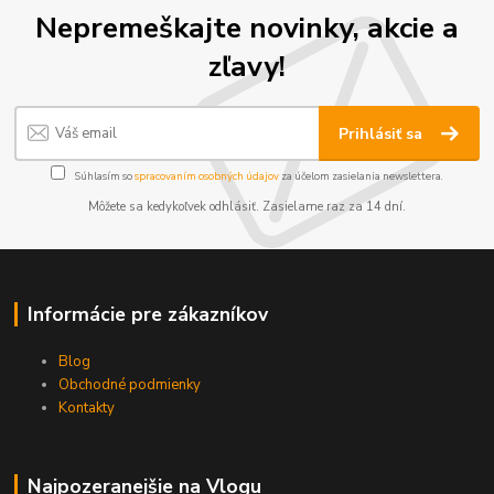
Nepremeškajte novinky, akcie a
zľavy!
Prihlásiť sa
Súhlasím so
spracovaním osobných údajov
za účelom zasielania newslettera.
Môžete sa kedykoľvek odhlásiť. Zasielame raz za 14 dní.
Informácie pre zákazníkov
Blog
Obchodné podmienky
Kontakty
Najpozeranejšie na Vlogu