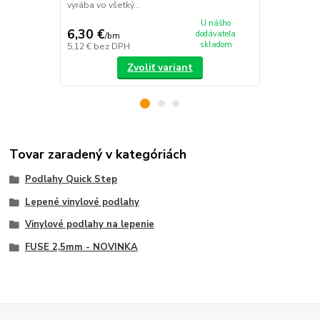
vyrába vo všetký...
U nášho
6,30 €
40,41 €
dodávateľa
/
bm
/
v
skladom
5,12 €
bez DPH
32,85 €
bez 
Zvoliť variant
Tovar zaradený v kategóriách
Podlahy Quick Step
Lepené vinylové podlahy
Vinylové podlahy na lepenie
FUSE 2,5mm - NOVINKA