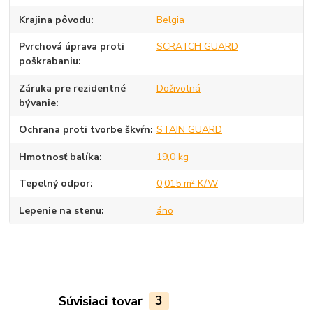
Krajina pôvodu
Belgia
Pvrchová úprava proti
SCRATCH GUARD
poškrabaniu
Záruka pre rezidentné
Doživotná
bývanie
Ochrana proti tvorbe škvŕn
STAIN GUARD
Hmotnosť balíka
19,0 kg
Tepelný odpor
0,015 m² K/W
Lepenie na stenu
áno
Súvisiaci tovar
3