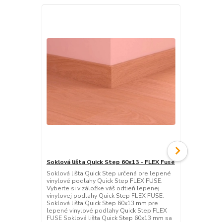
Akcia
Soklová lišta Quick Step 60x13 - FLEX Fuse
Sadrová Niv
(25kg)
Soklová lišta Quick Step určená pre lepené
vinylové podlahy Quick Step FLEX FUSE.
Sádrová nive
Vyberte si v záložke váš odtieň lepenej
30mm, spotr
vinylovej podlahy Quick Step FLEX FUSE.
pochôdznosť 
Soklová lišta Quick Step 60x13 mm pre
kladenie pri
lepené vinylové podlahy Quick Step FLEX
hodinách
FUSE Soklová lišta Quick Step 60x13 mm sa