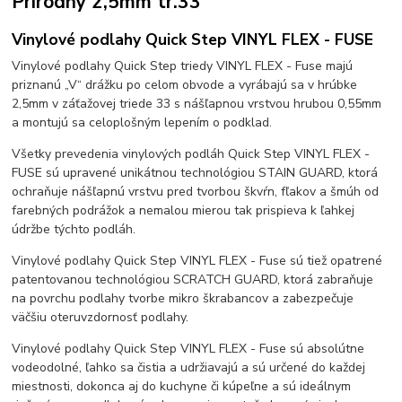
Prírodný 2,5mm tr.33
Vinylové podlahy Quick Step VINYL FLEX - FUSE
Vinylové podlahy Quick Step triedy VINYL FLEX - Fuse majú
priznanú „V“ drážku po celom obvode a vyrábajú sa v hrúbke
2,5mm v záťažovej triede 33 s nášľapnou vrstvou hrubou 0,55mm
a montujú sa celoplošným lepením o podklad.
Všetky prevedenia vinylových podláh Quick Step VINYL FLEX -
FUSE sú upravené unikátnou technológiou STAIN GUARD, ktorá
ochraňuje nášľapnú vrstvu pred tvorbou škvŕn, fľakov a šmúh od
farebných podrážok a nemalou mierou tak prispieva k ľahkej
údržbe týchto podláh.
Vinylové podlahy Quick Step VINYL FLEX - Fuse sú tiež opatrené
patentovanou technológiou SCRATCH GUARD, ktorá zabraňuje
na povrchu podlahy tvorbe mikro škrabancov a zabezpečuje
väčšiu oteruvzdornosť podlahy.
Vinylové podlahy Quick Step VINYL FLEX - Fuse sú absolútne
vodeodolné, ľahko sa čistia a udržiavajú a sú určené do každej
miestnosti, dokonca aj do kuchyne či kúpeľne a sú ideálnym