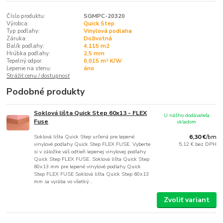
Číslo produktu:
SGMPC-20320
Výrobca:
Quick Step
Typ podlahy:
Vinylová podlaha
Záruka:
Doživotná
Balík podlahy:
4,115 m2
Hrúbka podlahy:
2,5 mm
Tepelný odpor:
0,015 m² K/W
Lepenie na stenu:
áno
Strážiť cenu / dostupnosť
Podobné produkty
Soklová lišta Quick Step 60x13 - FLEX
U nášho dodávateľa
Fuse
skladom
Soklová lišta Quick Step určená pre lepené
6,30 €
/
bm
vinylové podlahy Quick Step FLEX FUSE. Vyberte
5,12 €
bez DPH
si v záložke váš odtieň lepenej vinylovej podlahy
Quick Step FLEX FUSE. Soklová lišta Quick Step
60x13 mm pre lepené vinylové podlahy Quick
Step FLEX FUSE Soklová lišta Quick Step 60x13
mm sa vyrába vo všetký...
Zvoliť variant