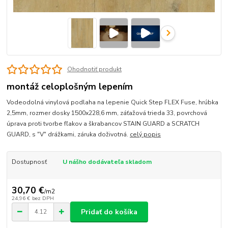
Ohodnotiť produkt
montáž celoplošným lepením
Vodeodolná vinylová podlaha na lepenie Quick Step FLEX Fuse, hrúbka
2,5mm, rozmer dosky 1500x228,6 mm, záťažová trieda 33, povrchová
úprava proti tvorbe fľakov a škrabancov STAIN GUARD a SCRATCH
GUARD, s "V" drážkami, záruka doživotná.
celý popis
Dostupnosť
U nášho dodávateľa skladom
30,70 €
/
m2
24,96 €
bez DPH
Pridať do košíka