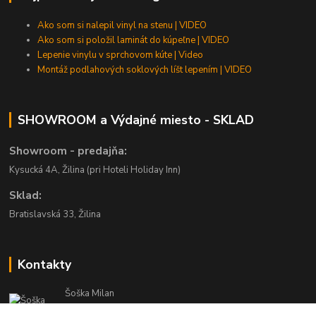
Ako som si nalepil vinyl na stenu | VIDEO
Ako som si položil laminát do kúpeľne | VIDEO
Lepenie vinylu v sprchovom kúte | Video
Montáž podlahových soklových líšt lepením | VIDEO
SHOWROOM a Výdajné miesto - SKLAD
Showroom - predajňa:
Kysucká 4A, Žilina (pri Hoteli Holiday Inn)
Sklad:
Bratislavská 33, Žilina
Kontakty
Šoška Milan
+421 903 444 448