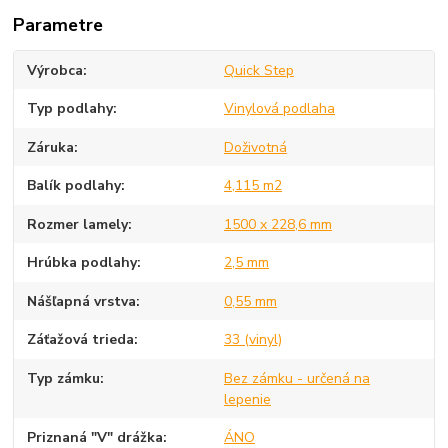
Parametre
Výrobca
Quick Step
Typ podlahy
Vinylová podlaha
Záruka
Doživotná
Balík podlahy
4,115 m2
Rozmer lamely
1500 x 228,6 mm
Hrúbka podlahy
2,5 mm
Nášľapná vrstva
0,55 mm
Záťažová trieda
33 (vinyl)
Typ zámku
Bez zámku - určená na
lepenie
Priznaná "V" drážka
ÁNO