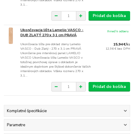
interiérových obkladov. Vďaka rozmeru 270 x
3,1...
Pridať do košíka
Ukončovacia lišta Lamelio VASCO -
Ihneď k odberu
DUB ZLATÝ 270 x 3,1 cm PRAVÁ
Ukončovacia lišta pre obklad steny Lamelio
15,94 €
/
ks
VASCO - Dub Zlatý - 270 x 3,1 cm PRAVÁ
12,96 €
bez DPH
Ukončenie pre interiérový panel LAMELIO
VASCO Ukončovacia lišta Lamelio VASCO v
totožnej povrchovej úprave s obkladom je
ideálnym doplnkom pre štýlové dokončenie Vašich
interiérových obkladov. Vďaka rozmeru 270 x
3,1...
Pridať do košíka
Kompletné špecifikácie
Parametre