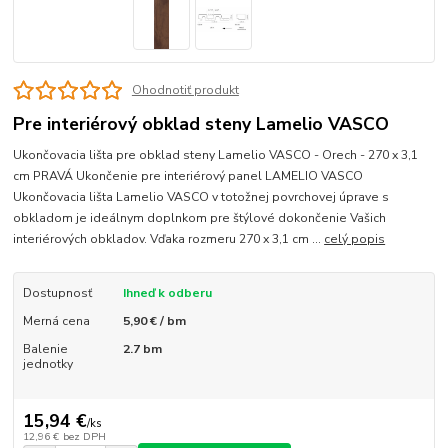
Ohodnotiť produkt
Pre interiérový obklad steny Lamelio VASCO
Ukončovacia lišta pre obklad steny Lamelio VASCO - Orech - 270 x 3,1
cm PRAVÁ Ukončenie pre interiérový panel LAMELIO VASCO
Ukončovacia lišta Lamelio VASCO v totožnej povrchovej úprave s
obkladom je ideálnym doplnkom pre štýlové dokončenie Vašich
interiérových obkladov. Vďaka rozmeru 270 x 3,1 cm ...
celý popis
Dostupnosť
Ihneď k odberu
Merná cena
5,90 € / bm
Balenie
2.7 bm
jednotky
15,94 €
/
ks
12,96 €
bez DPH