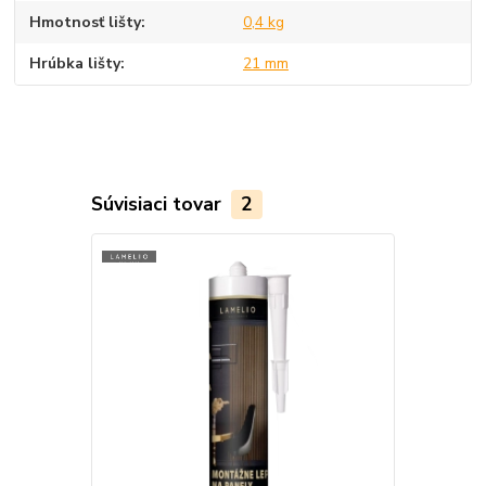
Hmotnosť lišty
0,4 kg
Hrúbka lišty
21 mm
Súvisiaci tovar
2