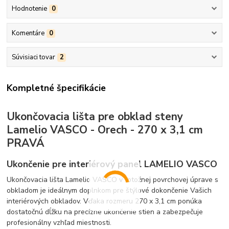
Hodnotenie
0
Komentáre
0
Súvisiaci tovar
2
Kompletné špecifikácie
Ukončovacia lišta pre obklad steny
Lamelio VASCO - Orech - 270 x 3,1 cm
PRAVÁ
Ukončenie pre interiérový panel LAMELIO VASCO
Ukončovacia lišta Lamelio VASCO v totožnej povrchovej úprave s
obkladom je ideálnym doplnkom pre štýlové dokončenie Vašich
interiérových obkladov. Vďaka rozmeru 270 x 3,1 cm ponúka
dostatočnú dĺžku na precízne ukončenie stien a zabezpečuje
profesionálny vzhľad miestnosti.