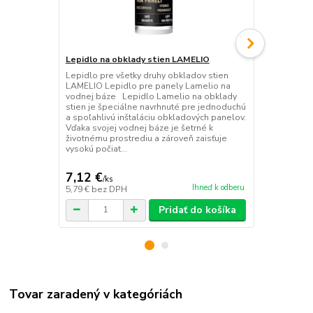
Lepidlo na obklady stien LAMELIO
Ukončovacia
270 x 6,1 c
Lepidlo pre všetky druhy obkladov stien
LAMELIO Lepidlo pre panely Lamelio na
Ukončovacia 
vodnej báze Lepidlo Lamelio na obklady
VASCO - Orec
stien je špeciálne navrhnuté pre jednoduchú
Ukončenie p
a spoľahlivú inštaláciu obkladových panelov.
VASCO Ukonč
Vďaka svojej vodnej báze je šetrné k
totožnej pov
životnému prostrediu a zároveň zaisťuje
ideálnym do
vysokú počiat...
Vašich inter
rozmeru 270 x
7,12 €
19,93 €
/
ks
/
k
Ihneď k odberu
5,79 €
bez DPH
16,20 €
bez 
Pridať do košíka
Tovar zaradený v kategóriách