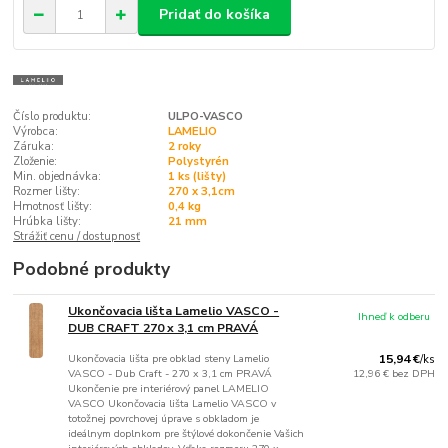
Pridať do košíka
Číslo produktu:
ULPO-VASCO
Výrobca:
LAMELIO
Záruka:
2 roky
Zloženie:
Polystyrén
Min. objednávka:
1 ks (lišty)
Rozmer lišty:
270 x 3,1cm
Hmotnosť lišty:
0,4 kg
Hrúbka lišty:
21 mm
Strážiť cenu / dostupnosť
Podobné produkty
Ukončovacia lišta Lamelio VASCO -
Ihneď k odberu
DUB CRAFT 270 x 3,1 cm PRAVÁ
Ukončovacia lišta pre obklad steny Lamelio
15,94 €
/
ks
VASCO - Dub Craft - 270 x 3,1 cm PRAVÁ
12,96 €
bez DPH
Ukončenie pre interiérový panel LAMELIO
VASCO Ukončovacia lišta Lamelio VASCO v
totožnej povrchovej úprave s obkladom je
ideálnym doplnkom pre štýlové dokončenie Vašich