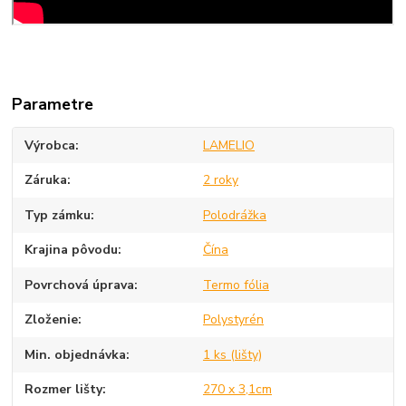
Parametre
Výrobca
LAMELIO
Záruka
2 roky
Typ zámku
Polodrážka
Krajina pôvodu
Čína
Povrchová úprava
Termo fólia
Zloženie
Polystyrén
Min. objednávka
1 ks (lišty)
Rozmer lišty
270 x 3,1cm