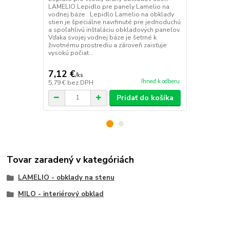
LAMELIO Lepidlo pre panely Lamelio na
Ukončovacia 
vodnej báze Lepidlo Lamelio na obklady
MILO - ZLATÁ
stien je špeciálne navrhnuté pre jednoduchú
Ukončenie p
a spoľahlivú inštaláciu obkladových panelov.
MILO Ukončov
Vďaka svojej vodnej báze je šetrné k
totožnej pov
životnému prostrediu a zároveň zaisťuje
ideálnym do
vysokú počiat...
Vašich inter
rozmeru 270 
7,12 €
11,95 €
/
ks
/
k
Ihneď k odberu
5,79 €
bez DPH
9,72 €
bez D
Pridať do košíka
Tovar zaradený v kategóriách
LAMELIO - obklady na stenu
MILO - interiérový obklad