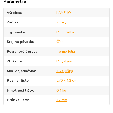
Parametre
Výrobca
LAMELIO
Záruka
2 roky
Typ zámku
Polodrážka
Krajina pôvodu
Čína
Povrchová úprava
Termo fólia
Zloženie
Polystyrén
Min. objednávka
1 ks (lišty)
Rozmer lišty
270 x 4,2 cm
Hmotnosť lišty
0,4 kg
Hrúbka lišty
12 mm