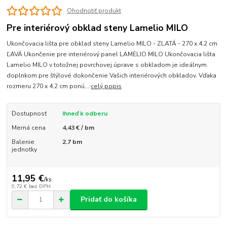
Ohodnotiť produkt
Pre interiérový obklad steny Lamelio MILO
Ukončovacia lišta pre obklad steny Lamelio MILO - ZLATÁ - 270 x 4,2 cm
ĽAVÁ Ukončenie pre interiérový panel LAMELIO MILO Ukončovacia lišta
Lamelio MILO v totožnej povrchovej úprave s obkladom je ideálnym
doplnkom pre štýlové dokončenie Vašich interiérových obkladov. Vďaka
rozmeru 270 x 4,2 cm ponú...
celý popis
Dostupnosť
Ihneď k odberu
Merná cena
4,43 € / bm
Balenie
2.7 bm
jednotky
11,95 €
/
ks
9,72 €
bez DPH
Pridať do košíka