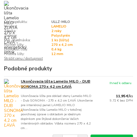
Číslo produktu:
ULLZ-MILO
Výrobca:
LAMELIO
Záruka:
2 roky
Zloženie:
Polystyrén
Min. objednávka:
1 ks (lišty)
Rozmer lišty:
270 x 4,2 cm
Hmotnosť lišty:
0,4 kg
Hrúbka lišty:
12 mm
Strážiť cenu / dostupnosť
Podobné produkty
Ukončovacia lišta Lamelio MILO - DUB
Ihneď k odberu
SONOMA 270 x 4,2 cm ĽAVÁ
Ukončovacia lišta pre obklad steny Lamelio MILO
11,95 €
/
ks
- Dub SONOMA - 270 x 4,2 cm ĽAVÁ Ukončenie
9,72 €
bez DPH
pre interiérový panel LAMELIO MILO
Ukončovacia lišta Lamelio MILO v totožnej
povrchovej úprave s obkladom je ideálnym
doplnkom pre štýlové dokončenie Vašich
interiérových obkladov. Vďaka rozmeru 270 x 4,2
cm...