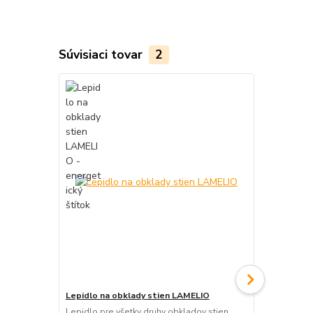
Súvisiaci tovar
2
Lepidlo na obklady stien LAMELIO
Ukončovacia
270 x 2,6 c
Lepidlo pre všetky druhy obkladov stien