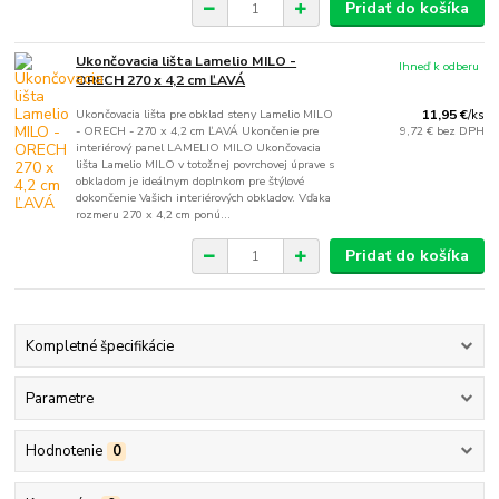
Pridať do košíka
Ukončovacia lišta Lamelio MILO -
Ihneď k odberu
ORECH 270 x 4,2 cm ĽAVÁ
Ukončovacia lišta pre obklad steny Lamelio MILO
11,95 €
/
ks
- ORECH - 270 x 4,2 cm ĽAVÁ Ukončenie pre
9,72 €
bez DPH
interiérový panel LAMELIO MILO Ukončovacia
lišta Lamelio MILO v totožnej povrchovej úprave s
obkladom je ideálnym doplnkom pre štýlové
dokončenie Vašich interiérových obkladov. Vďaka
rozmeru 270 x 4,2 cm ponú...
Pridať do košíka
Kompletné špecifikácie
Parametre
Hodnotenie
0