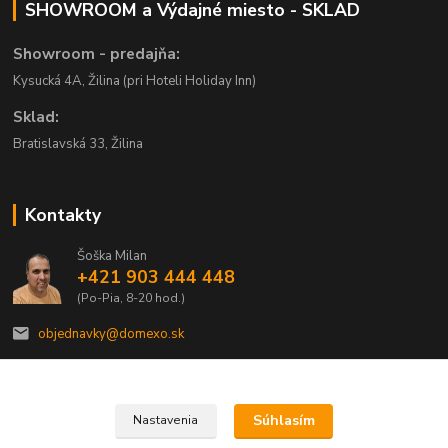
SHOWROOM a Výdajné miesto - SKLAD
Showroom - predajňa:
Kysucká 4A, Žilina (pri Hoteli Holiday Inn)
Sklad:
Bratislavská 33, Žilina
Kontakty
Šoška Milan
+421 903 444 448
(Po-Pia, 8-20 hod.)
objednavky@domexo.sk
Súhlasím
Nastavenia