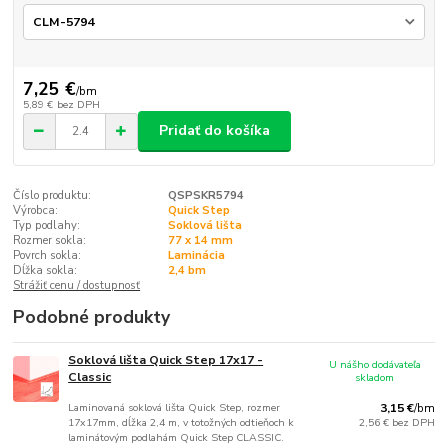
7,25 €
/
bm
5,89 €
bez DPH
Pridať do košíka
Číslo produktu:
QSPSKR5794
Výrobca:
Quick Step
Typ podlahy:
Soklová lišta
Rozmer sokla:
77 x 14 mm
Povrch sokla:
Laminácia
Dĺžka sokla:
2,4 bm
Strážiť cenu / dostupnosť
Podobné produkty
Soklová lišta Quick Step 17x17 -
U nášho dodávateľa
Classic
skladom
Laminovaná soklová lišta Quick Step, rozmer
3,15 €
/
bm
17x17mm, dĺžka 2,4 m, v totožných odtieňoch k
2,56 €
bez DPH
laminátovým podlahám Quick Step CLASSIC.