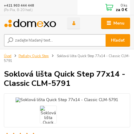
0
ks
+421 903 444 448
za
0 €
(Po-Pia, 8-20 hod.)
Menu
Hľadať
Úvod
Podlahy Quick Step
Soklová lišta Quick Step 77x14 - Classic CLM-
5791
Soklová lišta Quick Step 77x14 -
Classic CLM-5791