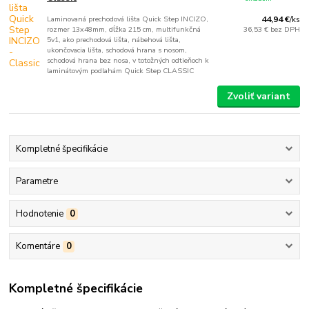
Laminovaná prechodová lišta Quick Step INCIZO,
44,94 €
/
ks
rozmer 13x48mm, dĺžka 215 cm, multifunkčná
36,53 €
bez DPH
5v1, ako prechodová lišta, nábehová lišta,
ukončovacia lišta, schodová hrana s nosom,
schodová hrana bez nosa, v totožných odtieňoch k
laminátovým podlahám Quick Step CLASSIC
Zvoliť variant
Kompletné špecifikácie
Parametre
Hodnotenie
0
Komentáre
0
Kompletné špecifikácie