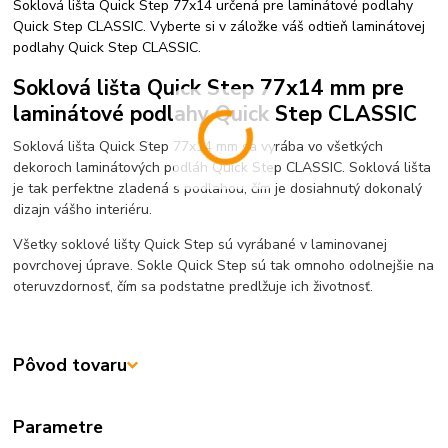
Soklová lišta Quick Step 77x14 určená pre laminátové podlahy
Quick Step CLASSIC. Vyberte si v záložke váš odtieň laminátovej
podlahy Quick Step CLASSIC.
Soklová lišta Quick Step 77x14 mm pre
laminátové podlahy Quick Step CLASSIC
Soklová lišta Quick Step 77x14 mm sa vyrába vo všetkých
dekoroch laminátových podláh Quick Step CLASSIC. Soklová lišta
je tak perfektne zladená s podlahou, čím je dosiahnutý dokonalý
dizajn vášho interiéru.
Všetky soklové lišty Quick Step sú vyrábané v laminovanej
povrchovej úprave. Sokle Quick Step sú tak omnoho odolnejšie na
oteruvzdornosť, čím sa podstatne predlžuje ich životnosť.
Pôvod tovaru
Parametre