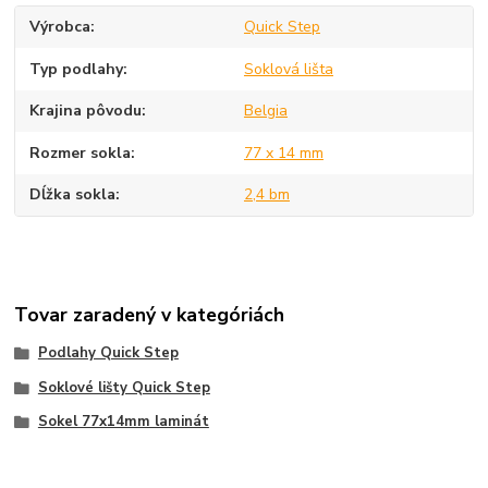
Výrobca
Quick Step
Typ podlahy
Soklová lišta
Krajina pôvodu
Belgia
Rozmer sokla
77 x 14 mm
Dĺžka sokla
2,4 bm
Tovar zaradený v kategóriách
Podlahy Quick Step
Soklové lišty Quick Step
Sokel 77x14mm laminát