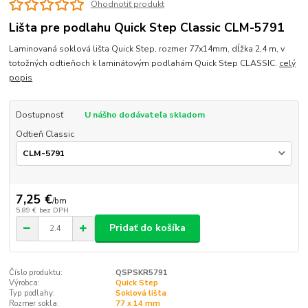
Ohodnotiť produkt
Lišta pre podlahu Quick Step Classic CLM-5791
Laminovaná soklová lišta Quick Step, rozmer 77x14mm, dĺžka 2,4 m, v
totožných odtieňoch k laminátovým podlahám Quick Step CLASSIC.
celý
popis
Dostupnosť
U nášho dodávateľa skladom
Odtieň Classic
7,25 €
/
bm
5,89 €
bez DPH
Pridať do košíka
Číslo produktu:
QSPSKR5791
Výrobca:
Quick Step
Typ podlahy:
Soklová lišta
Rozmer sokla:
77 x 14 mm