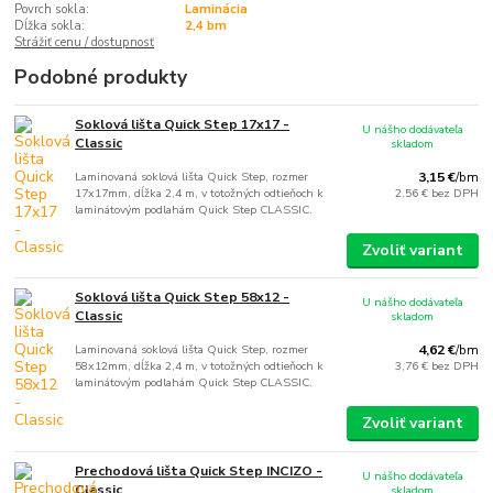
Povrch sokla:
Laminácia
Dĺžka sokla:
2,4 bm
Strážiť cenu / dostupnosť
Podobné produkty
Soklová lišta Quick Step 17x17 -
U nášho dodávateľa
Classic
skladom
Laminovaná soklová lišta Quick Step, rozmer
3,15 €
/
bm
17x17mm, dĺžka 2,4 m, v totožných odtieňoch k
2,56 €
bez DPH
laminátovým podlahám Quick Step CLASSIC.
Zvoliť variant
Soklová lišta Quick Step 58x12 -
U nášho dodávateľa
Classic
skladom
Laminovaná soklová lišta Quick Step, rozmer
4,62 €
/
bm
58x12mm, dĺžka 2,4 m, v totožných odtieňoch k
3,76 €
bez DPH
laminátovým podlahám Quick Step CLASSIC.
Zvoliť variant
Prechodová lišta Quick Step INCIZO -
U nášho dodávateľa
Classic
skladom