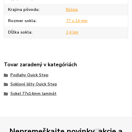
Krajina pôvodu
Belgia
Rozmer sokla
77 x 14 mm
Dĺžka sokla
2,4 bm
Tovar zaradený v kategóriách
Podlahy Quick Step
Soklové lišty Quick Step
Sokel 77x14mm laminát
Nepremeškajte novinky, akcie a