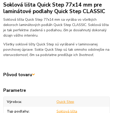
Soklová lišta Quick Step 77x14 mm pre
laminátové podlahy Quick Step CLASSIC
Soklová lišta Quick Step 77x14 mm sa vyrába vo všetkých
dekoroch laminátových podláh Quick Step CLASSIC. Soklová lišta
je tak perfektne zladená s podlahou, čím je dosiahnutý dokonalý
dizajn vášho interiéru.
Všetky soklové lišty Quick Step sú vyrábané v laminovanej
povrchovej úprave. Sokle Quick Step sú tak omnoho odolnejšie na
oteruvzdornosť, čím sa podstatne predlžuje ich životnosť.
Pôvod tovaru
Parametre
Výrobca
Quick Step
Typ podlahy
Soklová lišta