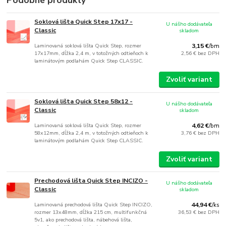
Podobné produkty
Soklová lišta Quick Step 17x17 -
U nášho dodávateľa
Classic
skladom
Laminovaná soklová lišta Quick Step, rozmer
3,15 €
/
bm
17x17mm, dĺžka 2,4 m, v totožných odtieňoch k
2,56 €
bez DPH
laminátovým podlahám Quick Step CLASSIC.
Zvoliť variant
Soklová lišta Quick Step 58x12 -
U nášho dodávateľa
Classic
skladom
Laminovaná soklová lišta Quick Step, rozmer
4,62 €
/
bm
58x12mm, dĺžka 2,4 m, v totožných odtieňoch k
3,76 €
bez DPH
laminátovým podlahám Quick Step CLASSIC.
Zvoliť variant
Prechodová lišta Quick Step INCIZO -
U nášho dodávateľa
Classic
skladom
Laminovaná prechodová lišta Quick Step INCIZO,
44,94 €
/
ks
rozmer 13x48mm, dĺžka 215 cm, multifunkčná
36,53 €
bez DPH
5v1, ako prechodová lišta, nábehová lišta,