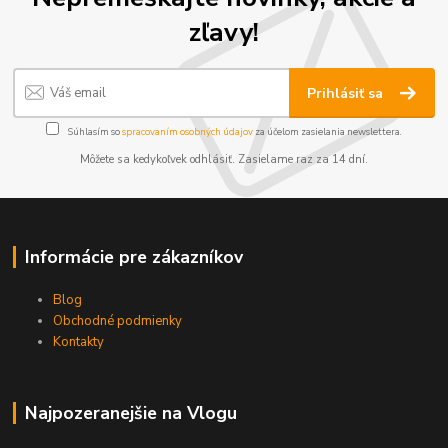
zľavy!
Prihlásiť sa
Súhlasím so
spracovaním osobných údajov
za účelom zasielania newslettera.
Môžete sa kedykoľvek odhlásiť. Zasielame raz za 14 dní.
Informácie pre zákazníkov
Blog
Obchodné podmienky
Kontakty
Najpozeranejšie na Vlogu