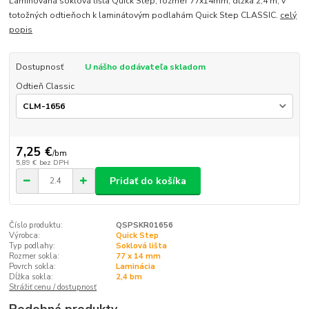
Laminovaná soklová lišta Quick Step, rozmer 77x14mm, dĺžka 2,4 m, v
totožných odtieňoch k laminátovým podlahám Quick Step CLASSIC.
celý
popis
Dostupnosť
U nášho dodávateľa skladom
Odtieň Classic
7,25 €
/
bm
5,89 €
bez DPH
Pridať do košíka
Číslo produktu:
QSPSKR01656
Výrobca:
Quick Step
Typ podlahy:
Soklová lišta
Rozmer sokla:
77 x 14 mm
Povrch sokla:
Laminácia
Dĺžka sokla:
2,4 bm
Strážiť cenu / dostupnosť