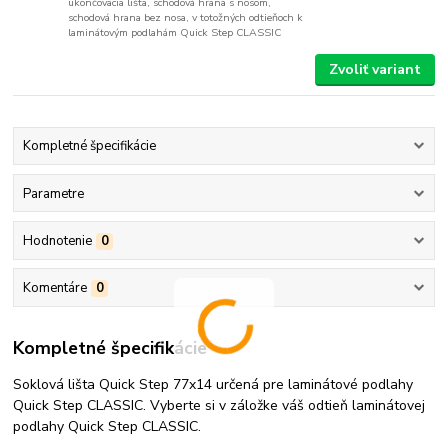
ukončovacia lišta, schodová hrana s nosom,
schodová hrana bez nosa, v totožných odtieňoch k
laminátovým podlahám Quick Step CLASSIC
Zvoliť variant
Kompletné špecifikácie
Parametre
Hodnotenie
0
Komentáre
0
Kompletné špecifikácie
Soklová lišta Quick Step 77x14 určená pre laminátové podlahy
Quick Step CLASSIC. Vyberte si v záložke váš odtieň laminátovej
podlahy Quick Step CLASSIC.