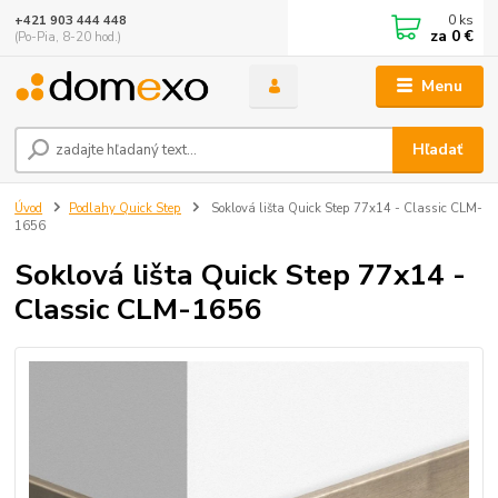
0
ks
+421 903 444 448
za
0 €
(Po-Pia, 8-20 hod.)
Menu
Hľadať
Úvod
Podlahy Quick Step
Soklová lišta Quick Step 77x14 - Classic CLM-
1656
Soklová lišta Quick Step 77x14 -
Classic CLM-1656