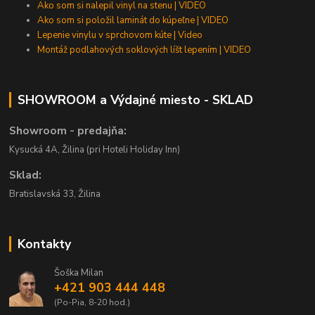
Ako som si nalepil vinyl na stenu | VIDEO
Ako som si položil laminát do kúpeľne | VIDEO
Lepenie vinylu v sprchovom kúte | Video
Montáž podlahových soklových líšt lepením | VIDEO
SHOWROOM a Výdajné miesto - SKLAD
Showroom - predajňa:
Kysucká 4A, Žilina (pri Hoteli Holiday Inn)
Sklad:
Bratislavská 33, Žilina
Kontakty
Šoška Milan
+421 903 444 448
(Po-Pia, 8-20 hod.)