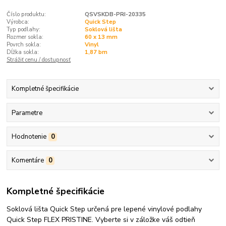
Číslo produktu:
QSVSKDB-PRI-20335
Výrobca:
Quick Step
Typ podlahy:
Soklová lišta
Rozmer sokla:
60 x 13 mm
Povrch sokla:
Vinyl
Dĺžka sokla:
1,87 bm
Strážiť cenu / dostupnosť
Kompletné špecifikácie
Parametre
Hodnotenie
0
Komentáre
0
Kompletné špecifikácie
Soklová lišta Quick Step určená pre lepené vinylové podlahy
Quick Step FLEX PRISTINE. Vyberte si v záložke váš odtieň