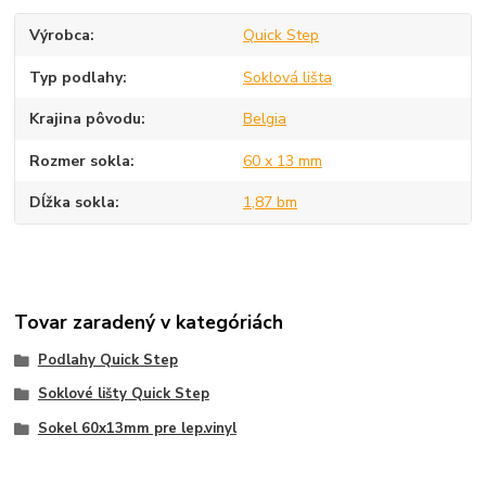
Výrobca
Quick Step
Typ podlahy
Soklová lišta
Krajina pôvodu
Belgia
Rozmer sokla
60 x 13 mm
Dĺžka sokla
1,87 bm
Tovar zaradený v kategóriách
Podlahy Quick Step
Soklové lišty Quick Step
Sokel 60x13mm pre lep.vinyl