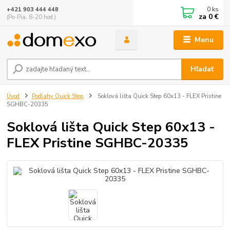
0
ks
+421 903 444 448
za
0 €
(Po-Pia, 8-20 hod.)
Menu
Hľadať
Úvod
Podlahy Quick Step
Soklová lišta Quick Step 60x13 - FLEX Pristine
SGHBC-20335
Soklová lišta Quick Step 60x13 -
FLEX Pristine SGHBC-20335