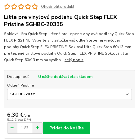
Ohodnotiť produkt
Lišta pre vinylovú podlahu Quick Step FLEX
Pristine SGHBC-20335
Soklová lišta Quick Step určená pre lepené vinylové podlahy Quick Step
FLEX PRISTINE. Vyberte si v záložke váš odtieň lepenej vinylovej
podlahy Quick Step FLEX PRISTINE. Soklová lišta Quick Step 60x13 mm
pre lepené vinylové podlahy Quick Step FLEX PRISTINE Soklová lišta
Quick Step 60x13 mm sa vyrába...
celý popis
Dostupnosť
U nášho dodávateľa skladom
Odtieň Pristine
6,30 €
/
bm
5,12 €
bez DPH
Pridať do košíka