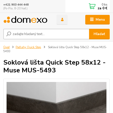
0
ks
+421 903 444 448
za
0 €
(Po-Pia, 8-20 hod.)
Menu
Hľadať
Úvod
Podlahy Quick Step
Soklová lišta Quick Step 58x12 - Muse MUS-
5493
Soklová lišta Quick Step 58x12 -
Muse MUS-5493