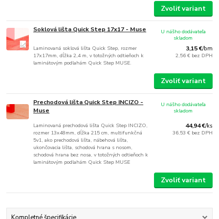
Zvoliť variant
Soklová lišta Quick Step 17x17 - Muse
U nášho dodávateľa
skladom
Laminovaná soklová lišta Quick Step, rozmer
3,15 €
/
bm
17x17mm, dĺžka 2,4 m, v totožných odtieňoch k
2,56 €
bez DPH
laminátovým podlahám Quick Step MUSE.
Zvoliť variant
Prechodová lišta Quick Step INCIZO -
U nášho dodávateľa
Muse
skladom
Laminovaná prechodová lišta Quick Step INCIZO,
44,94 €
/
ks
rozmer 13x48mm, dĺžka 215 cm, multifunkčná
36,53 €
bez DPH
5v1, ako prechodová lišta, nábehová lišta,
ukončovacia lišta, schodová hrana s nosom,
schodová hrana bez nosa, v totožných odtieňoch k
laminátovým podlahám Quick Step MUSE
Zvoliť variant
Kompletné špecifikácie