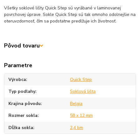
Všetky soklové lišty Quick Step sú vyrábané v laminovanej
povrchovej úprave. Sokle Quick Step sú tak omnoho odolnejšie na
oteruvzdornosť, čím sa podstatne predlžuje ich životnosť.
Pôvod tovaru
Parametre
Výrobca
Quick Step
Typ podlahy
Soklová lišta
Krajina pôvodu
Belgia
Rozmer sokla
58 x 12 mm
Dĺžka sokla
2,4 bm