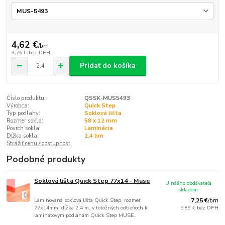
4,62 €
/
bm
3,76 €
bez DPH
Pridať do košíka
Číslo produktu:
QSSK-MUS5493
Výrobca:
Quick Step
Typ podlahy:
Soklová lišta
Rozmer sokla:
58 x 12 mm
Povrch sokla:
Laminácia
Dĺžka sokla:
2,4 bm
Strážiť cenu / dostupnosť
Podobné produkty
Soklová lišta Quick Step 77x14 - Muse
U nášho dodávateľa
skladom
Laminovaná soklová lišta Quick Step, rozmer
7,25 €
/
bm
77x14mm, dĺžka 2,4 m, v totožných odtieňoch k
5,89 €
bez DPH
laminátovým podlahám Quick Step MUSE.