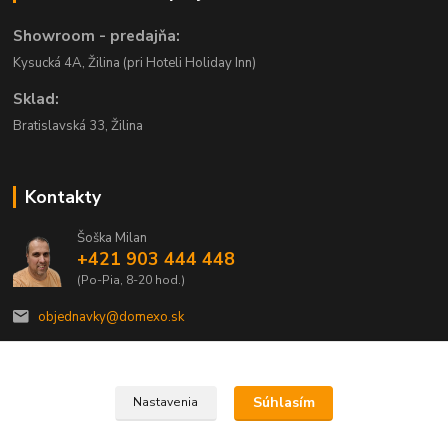
Showroom - predajňa:
Kysucká 4A, Žilina (pri Hoteli Holiday Inn)
Sklad:
Bratislavská 33, Žilina
Kontakty
Šoška Milan
+421 903 444 448
(Po-Pia, 8-20 hod.)
objednavky@domexo.sk
Súhlasím
Nastavenia