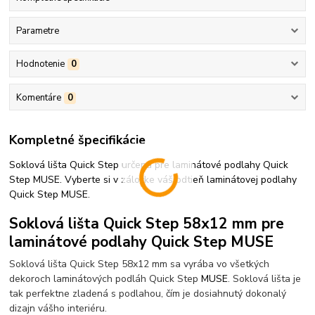
Parametre
Hodnotenie
0
Komentáre
0
Kompletné špecifikácie
Soklová lišta Quick Step určená pre laminátové podlahy Quick
Step MUSE. Vyberte si v záložke váš odtieň laminátovej podlahy
Quick Step MUSE.
Soklová lišta Quick Step 58x12 mm pre
laminátové podlahy Quick Step MUSE
Soklová lišta Quick Step 58x12 mm sa vyrába vo všetkých
dekoroch laminátových podláh Quick Step
MUSE
. Soklová lišta je
tak perfektne zladená s podlahou, čím je dosiahnutý dokonalý
dizajn vášho interiéru.