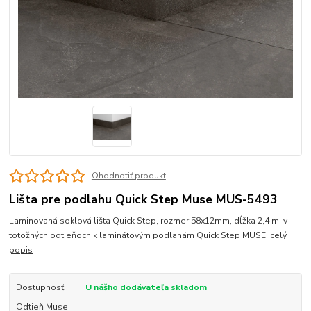
Ohodnotiť produkt
Lišta pre podlahu Quick Step Muse MUS-5493
Laminovaná soklová lišta Quick Step, rozmer 58x12mm, dĺžka 2,4 m, v
totožných odtieňoch k laminátovým podlahám Quick Step MUSE.
celý
popis
Dostupnosť
U nášho dodávateľa skladom
Odtieň Muse