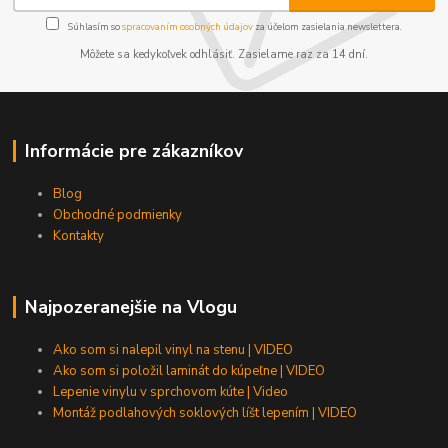
Súhlasím so
spracovaním osobných údajov
za účelom zasielania newslettera.
Môžete sa kedykoľvek odhlásiť. Zasielame raz za 14 dní.
Informácie pre zákazníkov
Blog
Obchodné podmienky
Kontakty
Najpozeranejšie na Vlogu
Ako som si nalepil vinyl na stenu | VIDEO
Ako som si položil laminát do kúpeľne | VIDEO
Lepenie vinylu v sprchovom kúte | Video
Montáž podlahových soklových líšt lepením | VIDEO