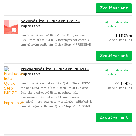
Zvoliť variant
Soklová lišta Quick Step 17x17 -
U nášho dodávateľa
Impressive
skladom
Laminovaná soklová lišta Quick Step, rozmer
3,15 €
/
bm
17x17mm, dĺžka 2,4 m, v totožných odtieňoch k
2,56 €
bez DPH
laminátovým podlahám Quick Step IMPRESSIVE.
Zvoliť variant
Prechodová lišta Quick Step INCIZO -
U nášho dodávateľa
Impressive
skladom
Laminovaná prechodová lišta Quick Step INCIZO,
44,94 €
/
ks
rozmer 13x48mm, dĺžka 215 cm, multifunkčná
36,53 €
bez DPH
5v1, ako prechodová lišta, nábehová lišta,
ukončovacia lišta, schodová hrana s nosom,
schodová hrana bez nosa, v totožných odtieňoch k
laminátovým podlahám Quick Step IMPRESSIVE
Zvoliť variant