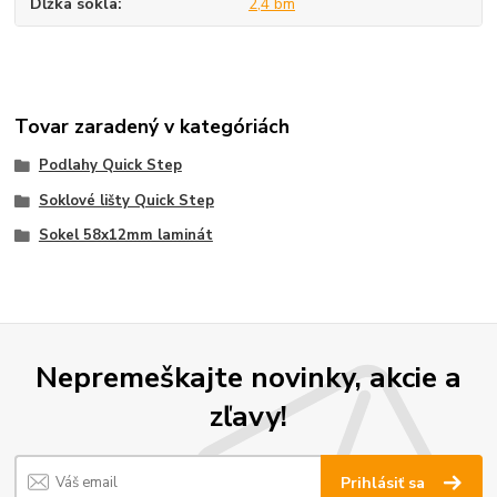
Dĺžka sokla
2,4 bm
Tovar zaradený v kategóriách
Podlahy Quick Step
Soklové lišty Quick Step
Sokel 58x12mm laminát
Nepremeškajte novinky, akcie a
zľavy!
Prihlásiť sa