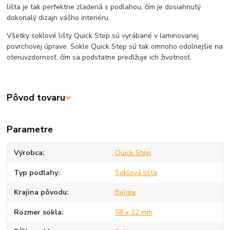
lišta je tak perfektne zladená s podlahou, čím je dosiahnutý
dokonalý dizajn vášho interiéru.
Všetky soklové lišty Quick Step sú vyrábané v laminovanej
povrchovej úprave. Sokle Quick Step sú tak omnoho odolnejšie na
oteruvzdornosť, čím sa podstatne predlžuje ich životnosť.
Pôvod tovaru
Parametre
Výrobca
Quick Step
Typ podlahy
Soklová lišta
Krajina pôvodu
Belgia
Rozmer sokla
58 x 12 mm