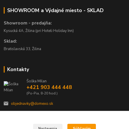
SHOWROOM a Výdajné miesto - SKLAD
Showroom - predajňa:
Kysucká 4A, Žilina (pri Hoteli Holiday Inn)
Sklad:
Bratislavská 33, Žilina
Kontakty
Šoška Milan
+421 903 444 448
(Po-Pia, 8-20 hod.)
objednavky@domexo.sk
Súhlasím
Nastavenia