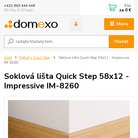
0
ks
+421 903 444 448
za
0 €
(Po-Pia, 8-20 hod.)
Menu
Hľadať
Úvod
Podlahy Quick Step
Soklová lišta Quick Step 58x12 - Impressive
IM-8260
Soklová lišta Quick Step 58x12 -
Impressive IM-8260