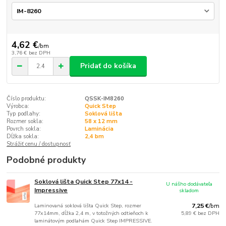
4,62 €
/
bm
3,76 €
bez DPH
Pridať do košíka
Číslo produktu:
QSSK-IM8260
Výrobca:
Quick Step
Typ podlahy:
Soklová lišta
Rozmer sokla:
58 x 12 mm
Povrch sokla:
Laminácia
Dĺžka sokla:
2,4 bm
Strážiť cenu / dostupnosť
Podobné produkty
Soklová lišta Quick Step 77x14 -
U nášho dodávateľa
Impressive
skladom
Laminovaná soklová lišta Quick Step, rozmer
7,25 €
/
bm
77x14mm, dĺžka 2,4 m, v totožných odtieňoch k
5,89 €
bez DPH
laminátovým podlahám Quick Step IMPRESSIVE.