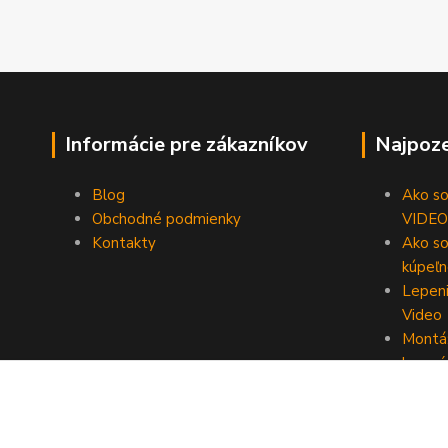
Informácie pre zákazníkov
Najpoze
Blog
Ako som
Obchodné podmienky
VIDEO
Kontakty
Ako so
kúpeľn
Lepeni
Video
Montáž
lepení