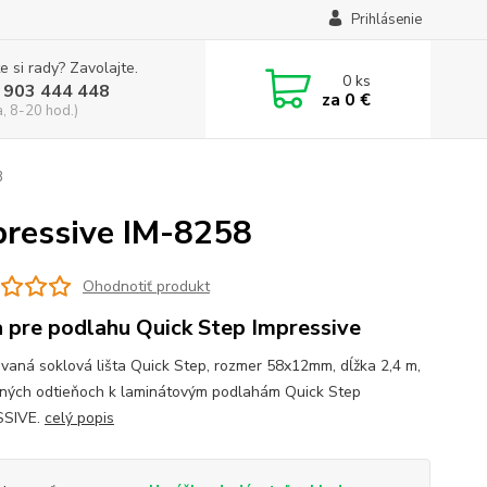
Prihlásenie
e si rady? Zavolajte.
0
ks
 903 444 448
za
0 €
a, 8-20 hod.)
8
pressive IM-8258
Ohodnotiť produkt
a pre podlahu Quick Step Impressive
vaná soklová lišta Quick Step, rozmer 58x12mm, dĺžka 2,4 m,
žných odtieňoch k laminátovým podlahám Quick Step
SSIVE.
celý popis