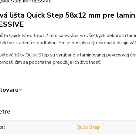
Quick Step IMPRESSIVE.
vá lišta Quick Step 58x12 mm pre lami
ESSIVE
lišta Quick Step 58x12 mm sa vyrába vo všetkých dekoroch lam
rfektne zladená s podlahou, čím je dosiahnutý dokonalý dizajn váš
klové lišty Quick Step sú vyrábané v laminovanej povrchovej úp
rnosť, čím sa podstatne predlžuje ich životnosť.
tovaru
etre
ca
Quick Step