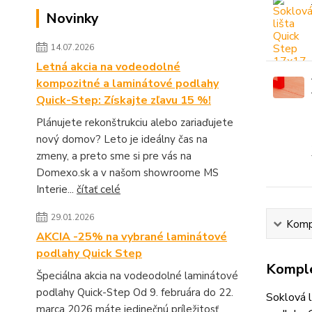
Novinky
14.07.2026
Letná akcia na vodeodolné
kompozitné a laminátové podlahy
Quick-Step: Získajte zľavu 15 %!
Plánujete rekonštrukciu alebo zariaďujete
nový domov? Leto je ideálny čas na
zmeny, a preto sme si pre vás na
Domexo.sk a v našom showroome MS
Interie...
čítať celé
29.01.2026
Kompl
AKCIA -25% na vybrané laminátové
podlahy Quick Step
Komple
Špeciálna akcia na vodeodolné laminátové
podlahy Quick-Step Od 9. februára do 22.
Soklová l
marca 2026 máte jedinečnú príležitosť