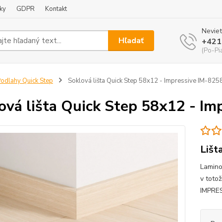
ky
GDPR
Kontakt
Neviet
Hľadať
+421
(Po-Pi
odlahy Quick Step
Soklová lišta Quick Step 58x12 - Impressive IM-825
ová lišta Quick Step 58x12 - Im
Lišt
Lamino
v toto
IMPRE