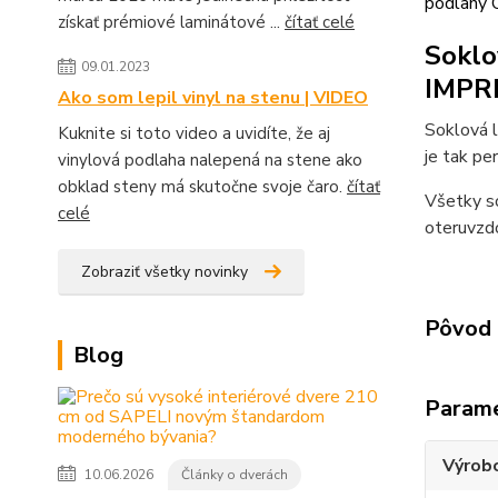
podlahy 
získať prémiové laminátové ...
čítať celé
Soklo
09.01.2023
IMPR
Ako som lepil vinyl na stenu | VIDEO
Soklová 
Kuknite si toto video a uvidíte, že aj
je tak pe
vinylová podlaha nalepená na stene ako
obklad steny má skutočne svoje čaro.
čítať
Všetky so
celé
oteruvzdo
Zobraziť všetky novinky
Pôvod 
Blog
Param
Výrob
10.06.2026
Články o dverách