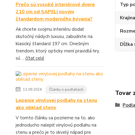
Prečo sú vysoké interiérové dvere
Typ p
210 cm od SAPELI novým
Krajin
štandardom moderného bývania?
Ak chcete svojmu interiéru dodať
Rozme
skutočný nádych luxusu, zabudnite na
klasický štandard 197 cm. Dnešným
Dĺžka 
trendom, ktorý opticky mení pravidlá hry,
sú ...
čítať celé
13.09.2024
Články o podlahách
Tovar 
Lepenie vinylovej podlahy na stenu
Podla
ako obklad steny
V tomto článku sa pozrieme na to, ako
jednoducho nalepiť vinylovú podlahu na
stenu a prečo je to skvelý nápad pre