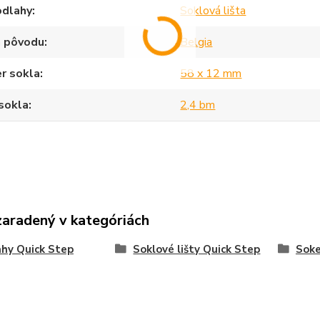
odlahy
Soklová lišta
a pôvodu
Belgia
r sokla
58 x 12 mm
sokla
2,4 bm
zaradený v kategóriách
hy Quick Step
Soklové lišty Quick Step
Sok