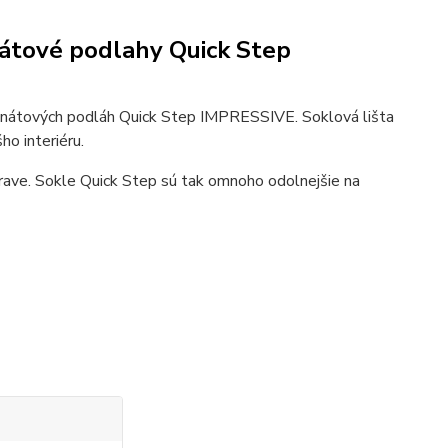
nátové podlahy Quick Step
inátových podláh Quick Step IMPRESSIVE. Soklová lišta
ho interiéru.
rave. Sokle Quick Step sú tak omnoho odolnejšie na