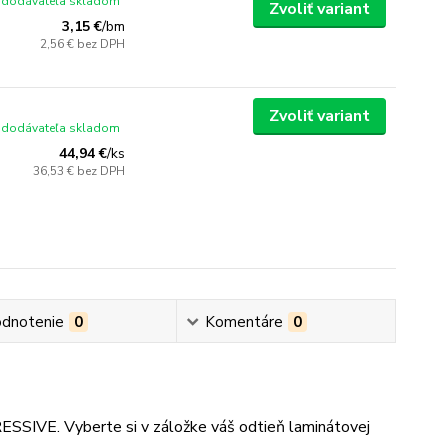
 dodávateľa skladom
Zvoliť variant
3,15 €
/
bm
2,56 €
bez DPH
Zvoliť variant
 dodávateľa skladom
44,94 €
/
ks
36,53 €
bez DPH
dnotenie
0
Komentáre
0
ESSIVE. Vyberte si v záložke váš odtieň laminátovej