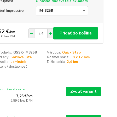
tupnosť
U nášho dodávateľa skladom
ieň Impressive
62 €
/
bm
Pridať do košíka
 €
bez DPH
roduktu:
QSSK-IM8258
Výrobca:
Quick Step
dlahy:
Soklová lišta
Rozmer sokla:
58 x 12 mm
sokla:
Laminácia
Dĺžka sokla:
2,4 bm
 cenu / dostupnosť
 dodávateľa skladom
Zvoliť variant
7,25 €
/
bm
5,89 €
bez DPH