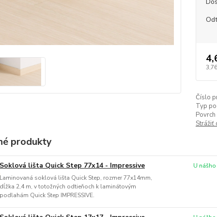
Dos
Odt
4,
3,76
Číslo p
Typ po
Povrch 
Strážiť
é produkty
Soklová lišta Quick Step 77x14 - Impressive
U nášho
Laminovaná soklová lišta Quick Step, rozmer 77x14mm,
dĺžka 2,4 m, v totožných odtieňoch k laminátovým
podlahám Quick Step IMPRESSIVE.