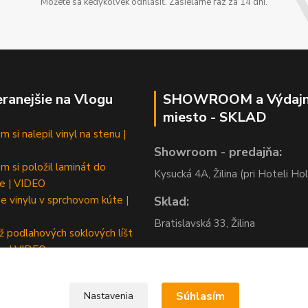
Môžete sa kedykoľvek odhlásiť. Zasielame raz za 14 dní.
ranejšie na Vlogu
SHOWROOM a Výdaj
miesto - SKLAD
 si nalepil vinyl na stenu |
Showroom - predajňa:
m si položil laminát do
Kysucká 4A, Žilina (pri Hoteli Hol
e | VIDEO
e vinylu v sprchovom kúte |
Sklad:
Bratislavská 33, Žilina
 podlahových soklových líšt
m | VIDEO
Súhlasím
Nastavenia