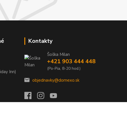
né
Kontakty
Šoška Milan
+421 903 444 448
(Po-Pia, 8-20 hod.)
iday Inn)
objednavky@domexo.sk