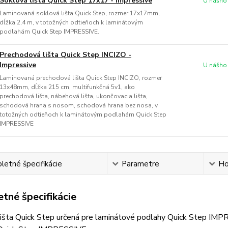
Soklová lišta Quick Step 17x17 - Impressive
U nášho
Laminovaná soklová lišta Quick Step, rozmer 17x17mm,
dĺžka 2,4 m, v totožných odtieňoch k laminátovým
podlahám Quick Step IMPRESSIVE.
Prechodová lišta Quick Step INCIZO -
Impressive
U nášho
Laminovaná prechodová lišta Quick Step INCIZO, rozmer
13x48mm, dĺžka 215 cm, multifunkčná 5v1, ako
prechodová lišta, nábehová lišta, ukončovacia lišta,
schodová hrana s nosom, schodová hrana bez nosa, v
totožných odtieňoch k laminátovým podlahám Quick Step
IMPRESSIVE
etné špecifikácie
Parametre
Ho
tné špecifikácie
išta Quick Step určená pre laminátové podlahy Quick Step IMPR