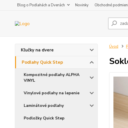
Blog o Podlahách a Dverách
Novinky
Obchodné podmien
Úvod
P
Kľučky na dvere
Sokl
Podlahy Quick Step
Kompozitné podlahy ALPHA
VINYL
Vinylové podlahy na lepenie
Laminátové podlahy
Podložky Quick Step