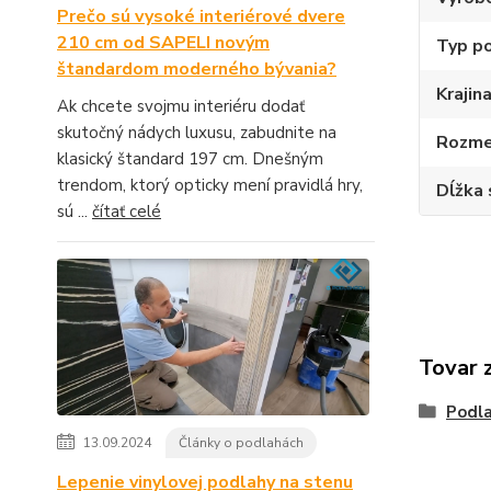
Prečo sú vysoké interiérové dvere
210 cm od SAPELI novým
Typ p
štandardom moderného bývania?
Krajin
Ak chcete svojmu interiéru dodať
skutočný nádych luxusu, zabudnite na
Rozme
klasický štandard 197 cm. Dnešným
trendom, ktorý opticky mení pravidlá hry,
Dĺžka 
sú ...
čítať celé
Tovar 
Podla
13.09.2024
Články o podlahách
Lepenie vinylovej podlahy na stenu