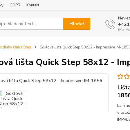
ky
GDPR
Kontakt
Neviet
Hľadať
+421
(Po-Pi
odlahy Quick Step
Soklová lišta Quick Step 58x12 - Impressive IM-185
ová lišta Quick Step 58x12 - Im
Lišt
185
Lamino
v toto
IMPRE