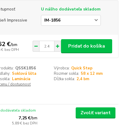
tupnosť
U nášho dodávateľa skladom
ieň Impressive
62 €
/
bm
Pridať do košíka
 €
bez DPH
roduktu:
QSSK1856
Výrobca:
Quick Step
dlahy:
Soklová lišta
Rozmer sokla:
58 x 12 mm
sokla:
Laminácia
Dĺžka sokla:
2,4 bm
 cenu / dostupnosť
 dodávateľa skladom
Zvoliť variant
7,25 €
/
bm
5,89 €
bez DPH