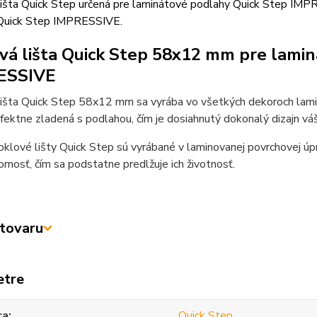
išta Quick Step určená pre laminátové podlahy Quick Step IMPR
Quick Step IMPRESSIVE.
vá lišta Quick Step 58x12 mm pre lami
ESSIVE
lišta Quick Step 58x12 mm sa vyrába vo všetkých dekoroch lam
rfektne zladená s podlahou, čím je dosiahnutý dokonalý dizajn váš
klové lišty Quick Step sú vyrábané v laminovanej povrchovej úp
rnosť, čím sa podstatne predlžuje ich životnosť.
tovaru
etre
ca
Quick Step