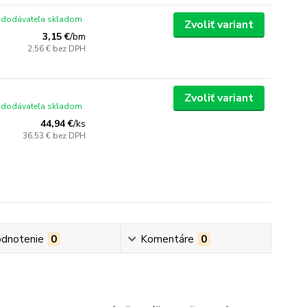
 dodávateľa skladom
Zvoliť variant
3,15 €
/
bm
2,56 €
bez DPH
Zvoliť variant
 dodávateľa skladom
44,94 €
/
ks
36,53 €
bez DPH
dnotenie
0
Komentáre
0