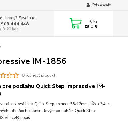
Prihlásenie
e si rady? Zavolajte.
0
ks
 903 444 448
za
0 €
a, 8-20 hod.)
6
pressive IM-1856
Ohodnotiť produkt
a pre podlahu Quick Step Impressive IM-
6
vaná soklová lišta Quick Step, rozmer 58x12mm, dĺžka 2,4 m,
žných odtieňoch k laminátovým podlahám Quick Step
SSIVE.
celý popis