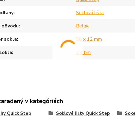
odlahy
Soklová lišta
a pôvodu
Belgia
r sokla
58 x 12 mm
sokla
2,4 bm
zaradený v kategóriách
hy Quick Step
Soklové lišty Quick Step
Sok