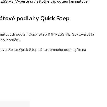
ESSIVE. Vyberte si v záložke váš odtieň laminátovej
nátové podlahy Quick Step
inátových podláh Quick Step IMPRESSIVE. Soklová lišta
ho interiéru.
rave. Sokle Quick Step sú tak omnoho odolnejšie na