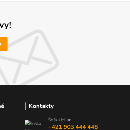
vy!
né
Kontakty
Šoška Milan
+421 903 444 448