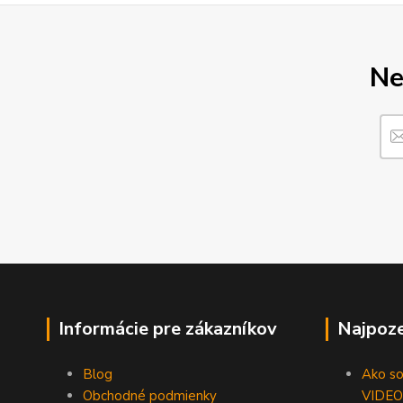
Ne
Informácie pre zákazníkov
Najpoze
Blog
Ako som
Obchodné podmienky
VIDEO