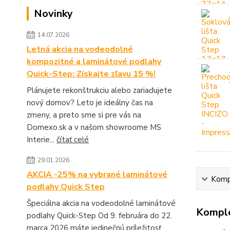
Novinky
14.07.2026
Letná akcia na vodeodolné
kompozitné a laminátové podlahy
Quick-Step: Získajte zľavu 15 %!
Plánujete rekonštrukciu alebo zariaďujete
nový domov? Leto je ideálny čas na
zmeny, a preto sme si pre vás na
Domexo.sk a v našom showroome MS
Interie...
čítať celé
29.01.2026
AKCIA -25% na vybrané laminátové
Kompl
podlahy Quick Step
Špeciálna akcia na vodeodolné laminátové
Komple
podlahy Quick-Step Od 9. februára do 22.
marca 2026 máte jedinečnú príležitosť