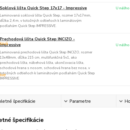
Soklová lišta Quick Step 17x17 - Impressive
U nášho
Laminovaná soklová lišta Quick Step, rozmer 17x17mm,
dĺžka 2,4 m, v totožných odtieňoch k laminátovým
podlahám Quick Step IMPRESSIVE.
Prechodová lišta Quick Step INCIZO -
Impressive
U nášho
Laminovaná prechodová lišta Quick Step INCIZO, rozmer
13x48mm, dĺžka 215 cm, multifunkčná 5v1, ako
prechodová lišta, nábehová lišta, ukončovacia lišta,
schodová hrana s nosom, schodová hrana bez nosa, v
totožných odtieňoch k laminátovým podlahám Quick Step
IMPRESSIVE
etné špecifikácie
Parametre
Ho
tné špecifikácie