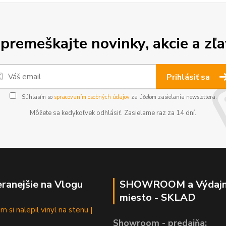
premeškajte novinky, akcie a zľa
Prihlásiť sa
Súhlasím so
spracovaním osobných údajov
za účelom zasielania newslettera.
Môžete sa kedykoľvek odhlásiť. Zasielame raz za 14 dní.
ranejšie na Vlogu
SHOWROOM a Výdaj
miesto - SKLAD
 si nalepil vinyl na stenu |
Showroom - predajňa: