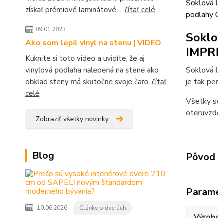
Soklová l
získať prémiové laminátové ...
čítať celé
podlahy 
09.01.2023
Soklo
Ako som lepil vinyl na stenu | VIDEO
IMPR
Kuknite si toto video a uvidíte, že aj
Soklová 
vinylová podlaha nalepená na stene ako
je tak pe
obklad steny má skutočne svoje čaro.
čítať
celé
Všetky so
oteruvzdo
Zobraziť všetky novinky
Blog
Pôvod 
Param
10.06.2026
Články o dverách
Výrob