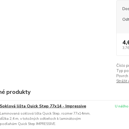
Dos
Odt
4,
3,76
Číslo p
Typ po
Povrch 
Strážiť
é produkty
Soklová lišta Quick Step 77x14 - Impressive
U nášho
Laminovaná soklová lišta Quick Step, rozmer 77x14mm,
dĺžka 2,4 m, v totožných odtieňoch k laminátovým
podlahám Quick Step IMPRESSIVE.