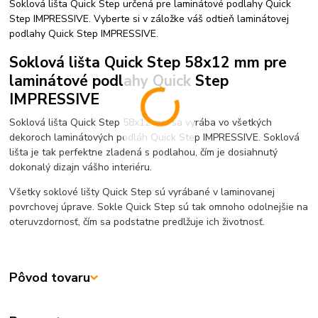
Soklová lišta Quick Step určená pre laminátové podlahy Quick
Step IMPRESSIVE. Vyberte si v záložke váš odtieň laminátovej
podlahy Quick Step IMPRESSIVE.
Soklová lišta Quick Step 58x12 mm pre
laminátové podlahy Quick Step
IMPRESSIVE
Soklová lišta Quick Step 58x12 mm sa vyrába vo všetkých
dekoroch laminátových podláh Quick Step IMPRESSIVE. Soklová
lišta je tak perfektne zladená s podlahou, čím je dosiahnutý
dokonalý dizajn vášho interiéru.
Všetky soklové lišty Quick Step sú vyrábané v laminovanej
povrchovej úprave. Sokle Quick Step sú tak omnoho odolnejšie na
oteruvzdornosť, čím sa podstatne predlžuje ich životnosť.
Pôvod tovaru