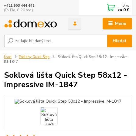
0
ks
+421 903 444 448
za
0 €
(Po-Pia, 8-20 hod.)
Menu
Hľadať
Úvod
Podlahy Quick Step
Soklová lišta Quick Step 58x12 - Impressive
IM-1847
Soklová lišta Quick Step 58x12 -
Impressive IM-1847