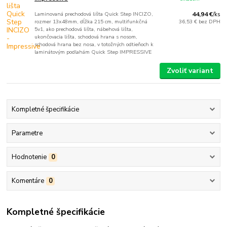
Laminovaná prechodová lišta Quick Step INCIZO,
44,94 €
/
ks
rozmer 13x48mm, dĺžka 215 cm, multifunkčná
36,53 €
bez DPH
5v1, ako prechodová lišta, nábehová lišta,
ukončovacia lišta, schodová hrana s nosom,
schodová hrana bez nosa, v totožných odtieňoch k
laminátovým podlahám Quick Step IMPRESSIVE
Zvoliť variant
Kompletné špecifikácie
Parametre
Hodnotenie
0
Komentáre
0
Kompletné špecifikácie