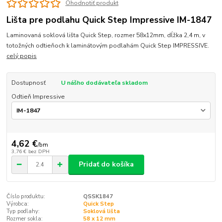
Ohodnotiť produkt
Lišta pre podlahu Quick Step Impressive IM-1847
Laminovaná soklová lišta Quick Step, rozmer 58x12mm, dĺžka 2,4 m, v
totožných odtieňoch k laminátovým podlahám Quick Step IMPRESSIVE.
celý popis
Dostupnosť
U nášho dodávateľa skladom
Odtieň Impressive
4,62 €
/
bm
3,76 €
bez DPH
Pridať do košíka
Číslo produktu:
QSSK1847
Výrobca:
Quick Step
Typ podlahy:
Soklová lišta
Rozmer sokla:
58 x 12 mm