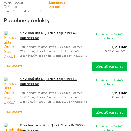
Povrch sokla:
Laminácia
Dĺžka sokla:
2,4 bm
Strážiť cenu / dostupnosť
Podobné produkty
Soklová lišta Quick Step 77x14 -
U nášho dodávateľa
Impressive
skladom
Laminovaná soklová lišta Quick Step, rozmer
7,25 €
/
bm
77x14mm, dĺžka 2,4 m, v totožných odtieňoch k
5,89 €
bez DPH
laminátovým podlahám Quick Step IMPRESSIVE.
Zvoliť variant
Soklová lišta Quick Step 17x17 -
U nášho dodávateľa
Impressive
skladom
Laminovaná soklová lišta Quick Step, rozmer
3,15 €
/
bm
17x17mm, dĺžka 2,4 m, v totožných odtieňoch k
2,56 €
bez DPH
laminátovým podlahám Quick Step IMPRESSIVE.
Zvoliť variant
Prechodová lišta Quick Step INCIZO -
U nášho dodávateľa
Impressive
skladom