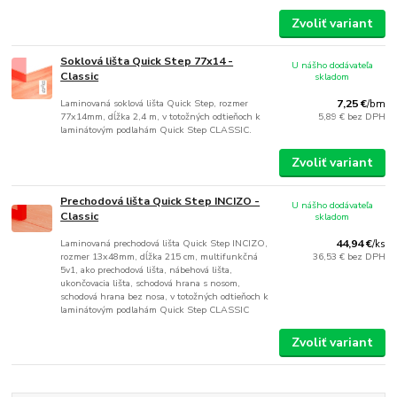
Zvoliť variant
Soklová lišta Quick Step 77x14 -
U nášho dodávateľa
Classic
skladom
Laminovaná soklová lišta Quick Step, rozmer
7,25 €
/
bm
77x14mm, dĺžka 2,4 m, v totožných odtieňoch k
5,89 €
bez DPH
laminátovým podlahám Quick Step CLASSIC.
Zvoliť variant
Prechodová lišta Quick Step INCIZO -
U nášho dodávateľa
Classic
skladom
Laminovaná prechodová lišta Quick Step INCIZO,
44,94 €
/
ks
rozmer 13x48mm, dĺžka 215 cm, multifunkčná
36,53 €
bez DPH
5v1, ako prechodová lišta, nábehová lišta,
ukončovacia lišta, schodová hrana s nosom,
schodová hrana bez nosa, v totožných odtieňoch k
laminátovým podlahám Quick Step CLASSIC
Zvoliť variant