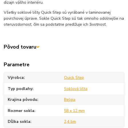
dizajn vášho interiéru.
Všetky soklové lišty Quick Step sú vyrábané v laminovanej
povrchovej úprave. Sokle Quick Step sú tak omnoho odolnejšie na
oteruvzdornosť, čím sa podstatne predlžuje ich životnosť.
Pôvod tovaru
Parametre
Výrobca
Quick Step
Typ podlahy
Soklová lišta
Krajina pôvodu
Belgia
Rozmer sokla
58 x 12 mm
Dĺžka sokla
2,4 bm