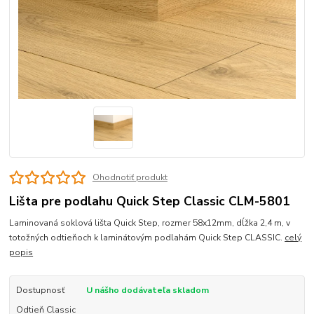
Ohodnotiť produkt
Lišta pre podlahu Quick Step Classic CLM-5801
Laminovaná soklová lišta Quick Step, rozmer 58x12mm, dĺžka 2,4 m, v
totožných odtieňoch k laminátovým podlahám Quick Step CLASSIC.
celý
popis
Dostupnosť
U nášho dodávateľa skladom
Odtieň Classic