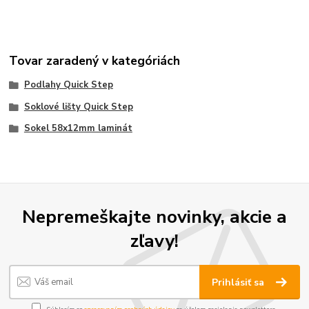
Tovar zaradený v kategóriách
Podlahy Quick Step
Soklové lišty Quick Step
Sokel 58x12mm laminát
Nepremeškajte novinky, akcie a
zľavy!
Prihlásiť sa