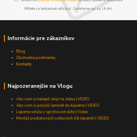
Súhlasím so
spracovaním osobných údajov
za účelom zasielania newslettera.
Môžete sa kedykoľvek odhlásiť. Zasielame raz za 14 dní.
Informácie pre zákazníkov
Blog
Obchodné podmienky
Kontakty
Najpozeranejšie na Vlogu
Ako som si nalepil vinyl na stenu | VIDEO
Ako som si položil laminát do kúpeľne | VIDEO
Lepenie vinylu v sprchovom kúte | Video
Montáž podlahových soklových líšt lepením | VIDEO