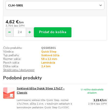
4,62 €
/
bm
3,76 €
bez DPH
Pridať do košíka
Číslo produktu:
QSSK5801
Výrobca:
Quick Step
Typ podlahy:
Soklová lišta
Rozmer sokla:
58 x 12 mm
Povrch sokla:
Laminácia
Dĺžka sokla:
2,4 bm
Strážiť cenu / dostupnosť
Podobné produkty
Soklová lišta Quick Step 17x17 -
U nášho dodávateľa
Classic
skladom
Laminovaná soklová lišta Quick Step, rozmer
3,15 €
/
bm
17x17mm, dĺžka 2,4 m, v totožných odtieňoch k
2,56 €
bez DPH
laminátovým podlahám Quick Step CLASSIC.