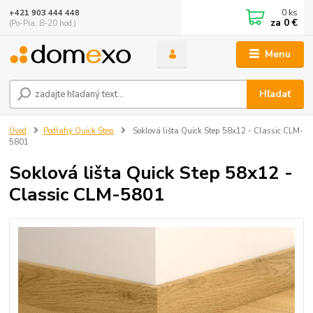
0
ks
+421 903 444 448
za
0 €
(Po-Pia, 8-20 hod.)
Menu
Hľadať
Úvod
Podlahy Quick Step
Soklová lišta Quick Step 58x12 - Classic CLM-
5801
Soklová lišta Quick Step 58x12 -
Classic CLM-5801