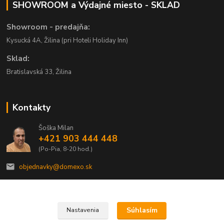
SHOWROOM a Výdajné miesto - SKLAD
Showroom - predajňa:
Kysucká 4A, Žilina (pri Hoteli Holiday Inn)
Sklad:
Bratislavská 33, Žilina
Kontakty
Šoška Milan
+421 903 444 448
(Po-Pia, 8-20 hod.)
objednavky@domexo.sk
Súhlasím
Nastavenia