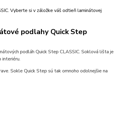
IC. Vyberte si v záložke váš odtieň laminátovej
nátové podlahy Quick Step
nátových podláh Quick Step CLASSIC. Soklová lišta je
interiéru.
rave. Sokle Quick Step sú tak omnoho odolnejšie na