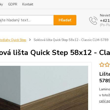
ky
GDPR
Kontakt
Neviet
Hľadať
+421
(Po-Pi
odlahy Quick Step
Soklová lišta Quick Step 58x12 - Classic CLM-5789
ová lišta Quick Step 58x12 - C
Lišt
578
Lamino
v toto
celý p