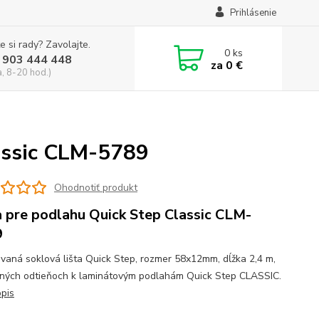
Prihlásenie
e si rady? Zavolajte.
0
ks
 903 444 448
za
0 €
a, 8-20 hod.)
lassic CLM-5789
Ohodnotiť produkt
a pre podlahu Quick Step Classic CLM-
9
vaná soklová lišta Quick Step, rozmer 58x12mm, dĺžka 2,4 m,
žných odtieňoch k laminátovým podlahám Quick Step CLASSIC.
opis