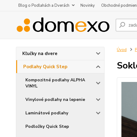
Blog o Podlahách a Dverách
Novinky
Obchodné podmien
Úvod
P
Kľučky na dvere
Sokl
Podlahy Quick Step
Kompozitné podlahy ALPHA
VINYL
Vinylové podlahy na lepenie
Laminátové podlahy
Podložky Quick Step