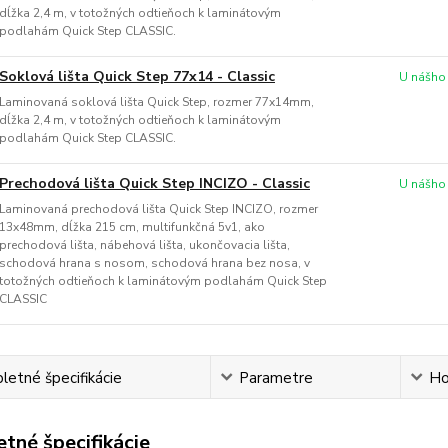
dĺžka 2,4 m, v totožných odtieňoch k laminátovým
podlahám Quick Step CLASSIC.
Soklová lišta Quick Step 77x14 - Classic
U nášho
Laminovaná soklová lišta Quick Step, rozmer 77x14mm,
dĺžka 2,4 m, v totožných odtieňoch k laminátovým
podlahám Quick Step CLASSIC.
Prechodová lišta Quick Step INCIZO - Classic
U nášho
Laminovaná prechodová lišta Quick Step INCIZO, rozmer
13x48mm, dĺžka 215 cm, multifunkčná 5v1, ako
prechodová lišta, nábehová lišta, ukončovacia lišta,
schodová hrana s nosom, schodová hrana bez nosa, v
totožných odtieňoch k laminátovým podlahám Quick Step
CLASSIC
etné špecifikácie
Parametre
Ho
tné špecifikácie