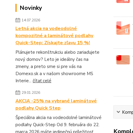
Novinky
14.07.2026
Letná akcia na vodeodolné
kompozitné a laminátové podlahy
Quick-Step: Získajte zľavu 15 %!
Plánujete rekonštrukciu alebo zariaďujete
nový domov? Leto je ideálny čas na
zmeny, a preto sme si pre vás na
Domexo.sk a v našom showroome MS
Interie...
čítať celé
29.01.2026
AKCIA -25% na vybrané laminátové
podlahy Quick Step
Kompl
Špeciálna akcia na vodeodolné laminátové
podlahy Quick-Step Od 9. februára do 22.
Komple
marca 2026 máte jedinečnú príležitosť