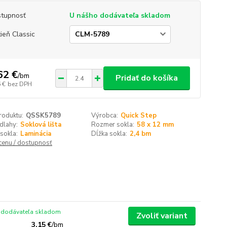
tupnosť
U nášho dodávateľa skladom
ieň Classic
62 €
/
bm
Pridať do košíka
 €
bez DPH
roduktu:
QSSK5789
Výrobca:
Quick Step
dlahy:
Soklová lišta
Rozmer sokla:
58 x 12 mm
sokla:
Laminácia
Dĺžka sokla:
2,4 bm
 cenu / dostupnosť
 dodávateľa skladom
Zvoliť variant
3,15 €
/
bm