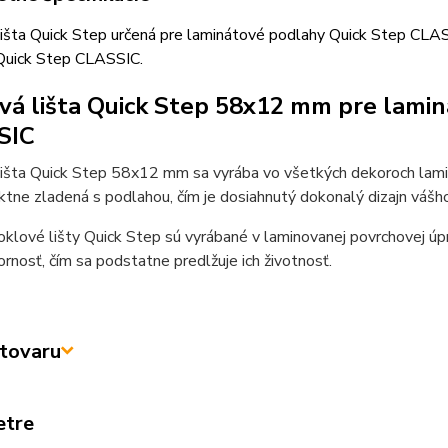
išta Quick Step určená pre laminátové podlahy Quick Step CLASS
Quick Step CLASSIC.
vá lišta Quick Step 58x12 mm pre lami
SIC
lišta Quick Step 58x12 mm sa vyrába vo všetkých dekoroch lami
ktne zladená s podlahou, čím je dosiahnutý dokonalý dizajn vášho 
klové lišty Quick Step sú vyrábané v laminovanej povrchovej úp
rnosť, čím sa podstatne predlžuje ich životnosť.
tovaru
etre