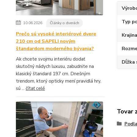
Výrob
Typ p
10.06.2026
Články o dverách
Prečo sú vysoké interiérové dvere
Krajin
210 cm od SAPELI novým
Rozme
štandardom moderného bývania?
Ak chcete svojmu interiéru dodať
Dĺžka 
skutočný nádych luxusu, zabudnite na
klasický štandard 197 cm. Dnešným
trendom, ktorý opticky mení pravidlá hry,
sú ...
čítať celé
Tovar 
Podla