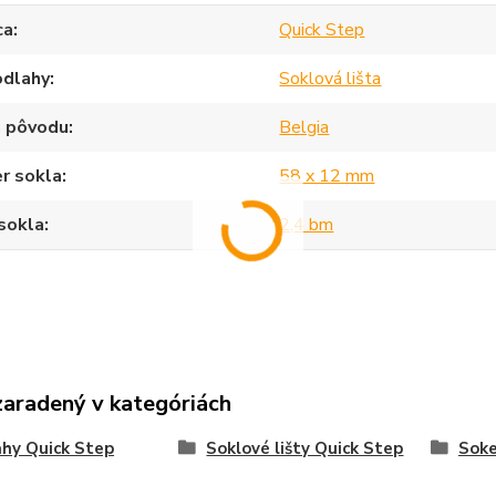
ca
Quick Step
odlahy
Soklová lišta
a pôvodu
Belgia
r sokla
58 x 12 mm
sokla
2,4 bm
zaradený v kategóriách
hy Quick Step
Soklové lišty Quick Step
Sok