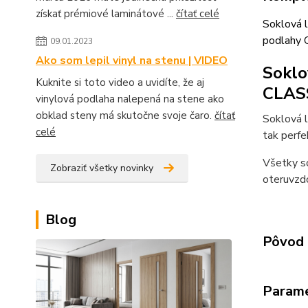
získať prémiové laminátové ...
čítať celé
Soklová l
podlahy 
09.01.2023
Ako som lepil vinyl na stenu | VIDEO
Soklo
Kuknite si toto video a uvidíte, že aj
CLAS
vinylová podlaha nalepená na stene ako
obklad steny má skutočne svoje čaro.
čítať
Soklová 
celé
tak perfe
Všetky so
Zobraziť všetky novinky
oteruvzdo
Blog
Pôvod 
Param