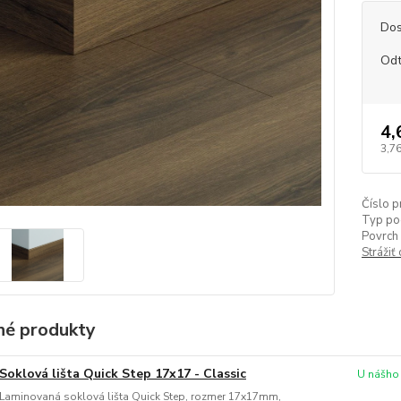
Dos
Odt
4,
3,76
Číslo p
Typ po
Povrch 
Strážiť
é produkty
Soklová lišta Quick Step 17x17 - Classic
U nášho
Laminovaná soklová lišta Quick Step, rozmer 17x17mm,