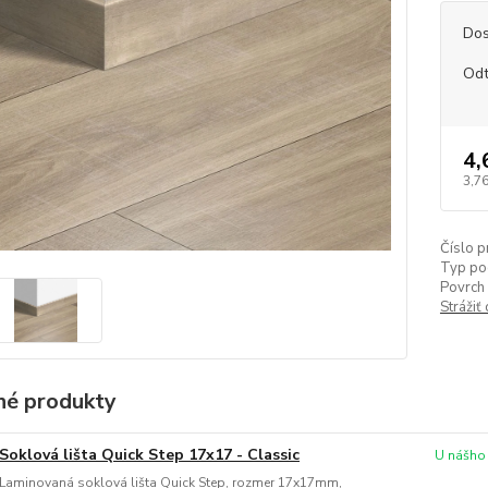
Dos
Odt
4,
3,76
Číslo p
Typ po
Povrch 
Strážiť
é produkty
Soklová lišta Quick Step 17x17 - Classic
U nášho
Laminovaná soklová lišta Quick Step, rozmer 17x17mm,