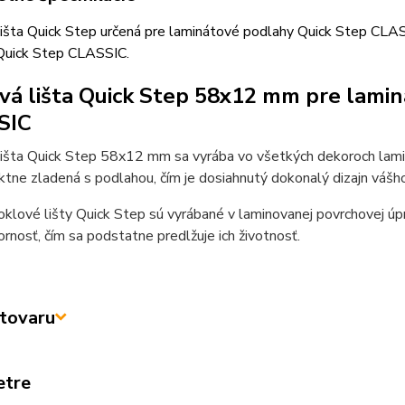
išta Quick Step určená pre laminátové podlahy Quick Step CLASS
Quick Step CLASSIC.
vá lišta Quick Step 58x12 mm pre lami
SIC
lišta Quick Step 58x12 mm sa vyrába vo všetkých dekoroch lami
ktne zladená s podlahou, čím je dosiahnutý dokonalý dizajn vášho 
klové lišty Quick Step sú vyrábané v laminovanej povrchovej úp
rnosť, čím sa podstatne predlžuje ich životnosť.
tovaru
etre