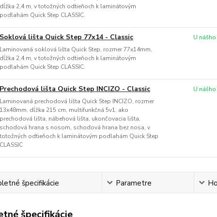
dĺžka 2,4 m, v totožných odtieňoch k laminátovým
podlahám Quick Step CLASSIC.
Soklová lišta Quick Step 77x14 - Classic
U nášho
Laminovaná soklová lišta Quick Step, rozmer 77x14mm,
dĺžka 2,4 m, v totožných odtieňoch k laminátovým
podlahám Quick Step CLASSIC.
Prechodová lišta Quick Step INCIZO - Classic
U nášho
Laminovaná prechodová lišta Quick Step INCIZO, rozmer
13x48mm, dĺžka 215 cm, multifunkčná 5v1, ako
prechodová lišta, nábehová lišta, ukončovacia lišta,
schodová hrana s nosom, schodová hrana bez nosa, v
totožných odtieňoch k laminátovým podlahám Quick Step
CLASSIC
etné špecifikácie
Parametre
Ho
tné špecifikácie