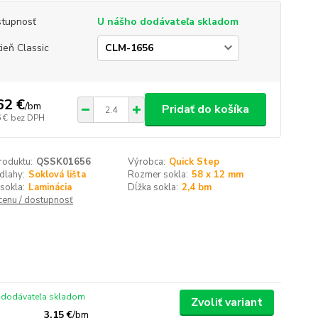
tupnosť
U nášho dodávateľa skladom
ieň Classic
62 €
/
bm
Pridať do košíka
 €
bez DPH
roduktu:
QSSK01656
Výrobca:
Quick Step
dlahy:
Soklová lišta
Rozmer sokla:
58 x 12 mm
sokla:
Laminácia
Dĺžka sokla:
2,4 bm
 cenu / dostupnosť
 dodávateľa skladom
Zvoliť variant
3,15 €
/
bm