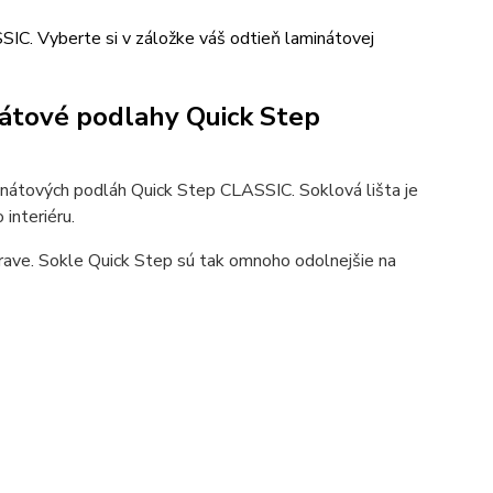
IC. Vyberte si v záložke váš odtieň laminátovej
nátové podlahy Quick Step
nátových podláh Quick Step CLASSIC. Soklová lišta je
interiéru.
rave. Sokle Quick Step sú tak omnoho odolnejšie na