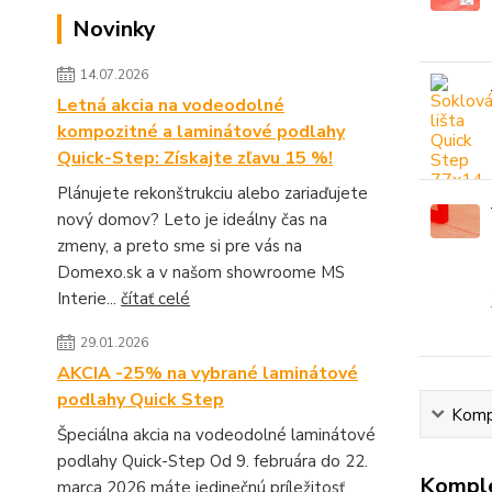
Novinky
14.07.2026
Letná akcia na vodeodolné
kompozitné a laminátové podlahy
Quick-Step: Získajte zľavu 15 %!
Plánujete rekonštrukciu alebo zariaďujete
nový domov? Leto je ideálny čas na
zmeny, a preto sme si pre vás na
Domexo.sk a v našom showroome MS
Interie...
čítať celé
29.01.2026
AKCIA -25% na vybrané laminátové
podlahy Quick Step
Kompl
Špeciálna akcia na vodeodolné laminátové
podlahy Quick-Step Od 9. februára do 22.
Komple
marca 2026 máte jedinečnú príležitosť