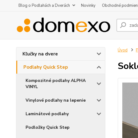
Blog o Podlahách a Dverách
Novinky
Obchodné podmien
Úvod
P
Kľučky na dvere
Sokl
Podlahy Quick Step
Kompozitné podlahy ALPHA
VINYL
Vinylové podlahy na lepenie
Laminátové podlahy
Podložky Quick Step