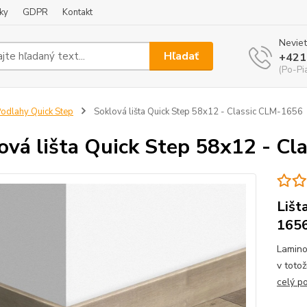
ky
GDPR
Kontakt
Neviet
Hľadať
+421
(Po-Pi
odlahy Quick Step
Soklová lišta Quick Step 58x12 - Classic CLM-1656
ová lišta Quick Step 58x12 - C
Lišt
165
Lamino
v toto
celý p