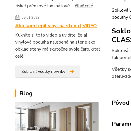
získať prémiové laminátové ...
čítať celé
Soklová l
podlahy 
09.01.2023
Ako som lepil vinyl na stenu | VIDEO
Soklo
Kuknite si toto video a uvidíte, že aj
CLAS
vinylová podlaha nalepená na stene ako
obklad steny má skutočne svoje čaro.
čítať
Soklová 
celé
tak perfe
Všetky so
Zobraziť všetky novinky
oteruvzdo
Blog
Pôvod 
Param