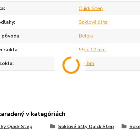
ca
Quick Step
odlahy
Soklová lišta
a pôvodu
Belgia
r sokla
58 x 12 mm
sokla
2,4 bm
zaradený v kategóriách
hy Quick Step
Soklové lišty Quick Step
Sok