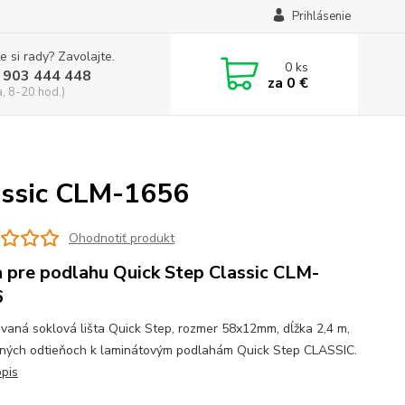
Prihlásenie
e si rady? Zavolajte.
0
ks
 903 444 448
za
0 €
a, 8-20 hod.)
lassic CLM-1656
Ohodnotiť produkt
a pre podlahu Quick Step Classic CLM-
6
vaná soklová lišta Quick Step, rozmer 58x12mm, dĺžka 2,4 m,
žných odtieňoch k laminátovým podlahám Quick Step CLASSIC.
opis