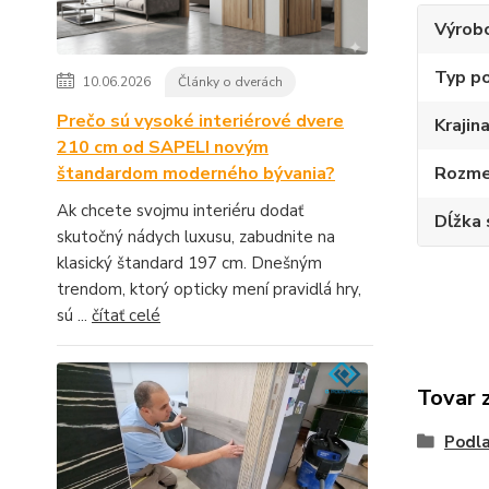
Výrob
Typ p
10.06.2026
Články o dverách
Prečo sú vysoké interiérové dvere
Krajin
210 cm od SAPELI novým
Rozme
štandardom moderného bývania?
Ak chcete svojmu interiéru dodať
Dĺžka 
skutočný nádych luxusu, zabudnite na
klasický štandard 197 cm. Dnešným
trendom, ktorý opticky mení pravidlá hry,
sú ...
čítať celé
Tovar 
Podla