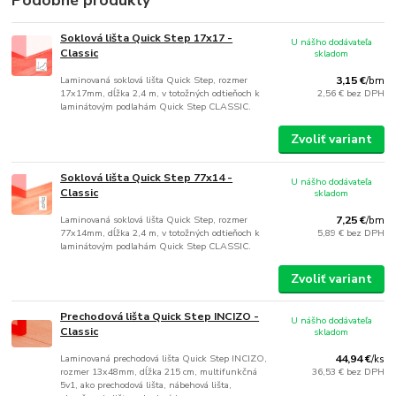
Podobné produkty
Soklová lišta Quick Step 17x17 -
U nášho dodávateľa
Classic
skladom
Laminovaná soklová lišta Quick Step, rozmer
3,15 €
/
bm
17x17mm, dĺžka 2,4 m, v totožných odtieňoch k
2,56 €
bez DPH
laminátovým podlahám Quick Step CLASSIC.
Zvoliť variant
Soklová lišta Quick Step 77x14 -
U nášho dodávateľa
Classic
skladom
Laminovaná soklová lišta Quick Step, rozmer
7,25 €
/
bm
77x14mm, dĺžka 2,4 m, v totožných odtieňoch k
5,89 €
bez DPH
laminátovým podlahám Quick Step CLASSIC.
Zvoliť variant
Prechodová lišta Quick Step INCIZO -
U nášho dodávateľa
Classic
skladom
Laminovaná prechodová lišta Quick Step INCIZO,
44,94 €
/
ks
rozmer 13x48mm, dĺžka 215 cm, multifunkčná
36,53 €
bez DPH
5v1, ako prechodová lišta, nábehová lišta,