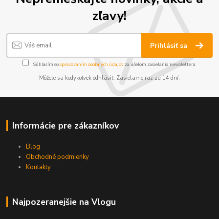
zľavy!
Prihlásiť sa
Súhlasím so
spracovaním osobných údajov
za účelom zasielania newslettera.
Môžete sa kedykoľvek odhlásiť. Zasielame raz za 14 dní.
Informácie pre zákazníkov
Blog
Obchodné podmienky
Kontakty
Najpozeranejšie na Vlogu