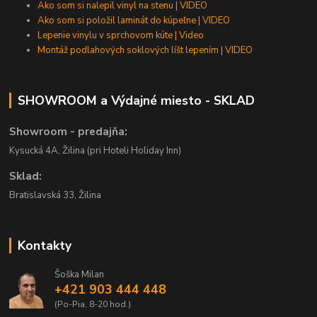
Ako som si nalepil vinyl na stenu | VIDEO
Ako som si položil laminát do kúpeľne | VIDEO
Lepenie vinylu v sprchovom kúte | Video
Montáž podlahových soklových líšt lepením | VIDEO
SHOWROOM a Výdajné miesto - SKLAD
Showroom - predajňa:
Kysucká 4A, Žilina (pri Hoteli Holiday Inn)
Sklad:
Bratislavská 33, Žilina
Kontakty
Šoška Milan
+421 903 444 448
(Po-Pia, 8-20 hod.)