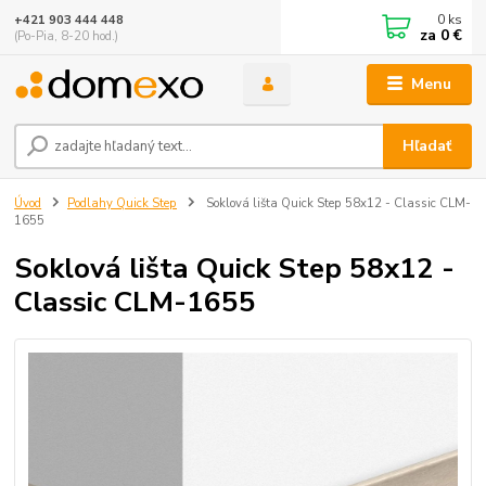
0
ks
+421 903 444 448
za
0 €
(Po-Pia, 8-20 hod.)
Menu
Hľadať
Úvod
Podlahy Quick Step
Soklová lišta Quick Step 58x12 - Classic CLM-
1655
Soklová lišta Quick Step 58x12 -
Classic CLM-1655