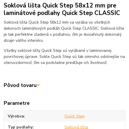
Soklová lišta Quick Step 58x12 mm pre
laminátové podlahy Quick Step CLASSIC
Soklová lišta Quick Step 58x12 mm sa vyrába vo všetkých
dekoroch laminátových podláh Quick Step CLASSIC. Soklová lišta
je tak perfektne zladená s podlahou, čím je dosiahnutý dokonalý
dizajn vášho interiéru.
Všetky soklové lišty Quick Step sú vyrábané v laminovanej
povrchovej úprave. Sokle Quick Step sú tak omnoho odolnejšie na
oteruvzdornosť, čím sa podstatne predlžuje ich životnosť.
Pôvod tovaru
Parametre
Výrobca
Quick Step
Typ podlahy
Soklová lišta