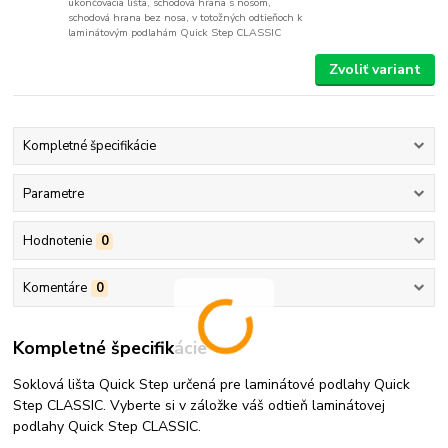
ukončovacia lišta, schodová hrana s nosom,
schodová hrana bez nosa, v totožných odtieňoch k
laminátovým podlahám Quick Step CLASSIC
Zvoliť variant
Kompletné špecifikácie
Parametre
Hodnotenie
0
Komentáre
0
Kompletné špecifikácie
Soklová lišta Quick Step určená pre laminátové podlahy Quick
Step CLASSIC. Vyberte si v záložke váš odtieň laminátovej
podlahy Quick Step CLASSIC.