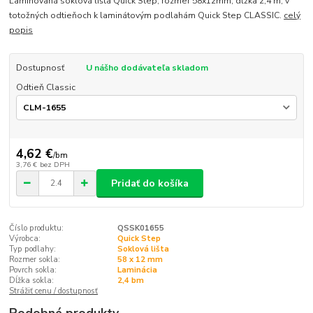
Laminovaná soklová lišta Quick Step, rozmer 58x12mm, dĺžka 2,4 m, v
totožných odtieňoch k laminátovým podlahám Quick Step CLASSIC.
celý
popis
Dostupnosť
U nášho dodávateľa skladom
Odtieň Classic
4,62 €
/
bm
3,76 €
bez DPH
Pridať do košíka
Číslo produktu:
QSSK01655
Výrobca:
Quick Step
Typ podlahy:
Soklová lišta
Rozmer sokla:
58 x 12 mm
Povrch sokla:
Laminácia
Dĺžka sokla:
2,4 bm
Strážiť cenu / dostupnosť