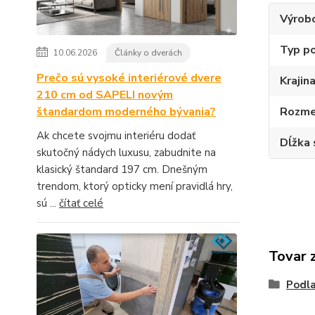
Výrob
Typ p
10.06.2026
Články o dverách
Prečo sú vysoké interiérové dvere
Krajin
210 cm od SAPELI novým
Rozme
štandardom moderného bývania?
Ak chcete svojmu interiéru dodať
Dĺžka 
skutočný nádych luxusu, zabudnite na
klasický štandard 197 cm. Dnešným
trendom, ktorý opticky mení pravidlá hry,
sú ...
čítať celé
Tovar 
Podla