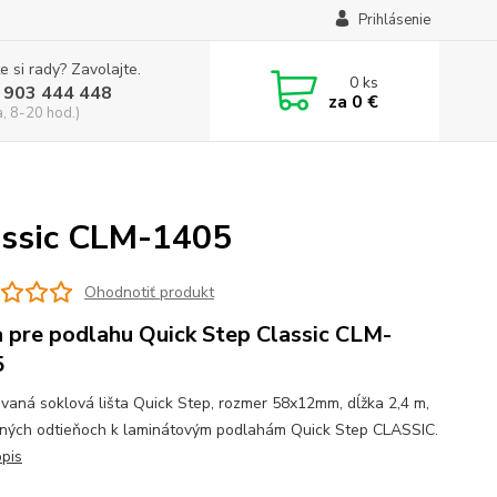
Prihlásenie
e si rady? Zavolajte.
0
ks
 903 444 448
za
0 €
a, 8-20 hod.)
lassic CLM-1405
Ohodnotiť produkt
a pre podlahu Quick Step Classic CLM-
5
vaná soklová lišta Quick Step, rozmer 58x12mm, dĺžka 2,4 m,
žných odtieňoch k laminátovým podlahám Quick Step CLASSIC.
opis