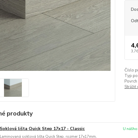
Dos
Odt
4,
3,76
Číslo p
Typ po
Povrch 
Strážiť
é produkty
Soklová lišta Quick Step 17x17 - Classic
U nášho
Laminovaná soklová lišta Quick Step, rozmer 17x17mm,