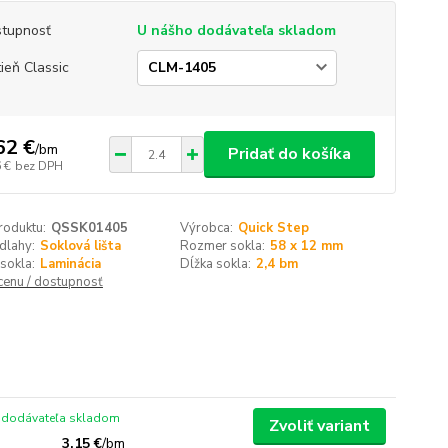
tupnosť
U nášho dodávateľa skladom
ieň Classic
62 €
/
bm
Pridať do košíka
 €
bez DPH
roduktu:
QSSK01405
Výrobca:
Quick Step
dlahy:
Soklová lišta
Rozmer sokla:
58 x 12 mm
sokla:
Laminácia
Dĺžka sokla:
2,4 bm
 cenu / dostupnosť
 dodávateľa skladom
Zvoliť variant
3,15 €
/
bm