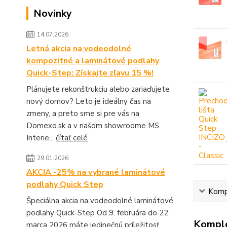
Novinky
14.07.2026
Letná akcia na vodeodolné
kompozitné a laminátové podlahy
Quick-Step: Získajte zľavu 15 %!
Plánujete rekonštrukciu alebo zariaďujete
nový domov? Leto je ideálny čas na
zmeny, a preto sme si pre vás na
Domexo.sk a v našom showroome MS
Interie...
čítať celé
29.01.2026
AKCIA -25% na vybrané laminátové
podlahy Quick Step
Kompl
Špeciálna akcia na vodeodolné laminátové
podlahy Quick-Step Od 9. februára do 22.
Komple
marca 2026 máte jedinečnú príležitosť