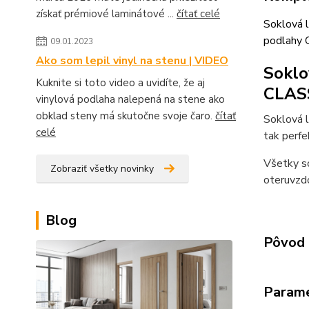
získať prémiové laminátové ...
čítať celé
Soklová l
podlahy 
09.01.2023
Ako som lepil vinyl na stenu | VIDEO
Soklo
Kuknite si toto video a uvidíte, že aj
CLAS
vinylová podlaha nalepená na stene ako
obklad steny má skutočne svoje čaro.
čítať
Soklová 
celé
tak perfe
Všetky so
Zobraziť všetky novinky
oteruvzdo
Blog
Pôvod 
Param