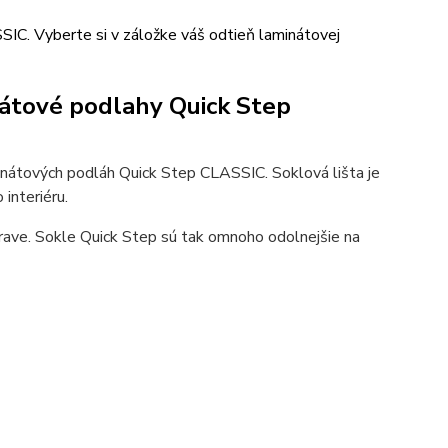
IC. Vyberte si v záložke váš odtieň laminátovej
nátové podlahy Quick Step
nátových podláh Quick Step CLASSIC. Soklová lišta je
interiéru.
rave. Sokle Quick Step sú tak omnoho odolnejšie na