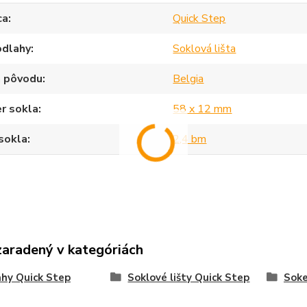
ca
Quick Step
odlahy
Soklová lišta
a pôvodu
Belgia
r sokla
58 x 12 mm
sokla
2,4 bm
zaradený v kategóriách
hy Quick Step
Soklové lišty Quick Step
Sok