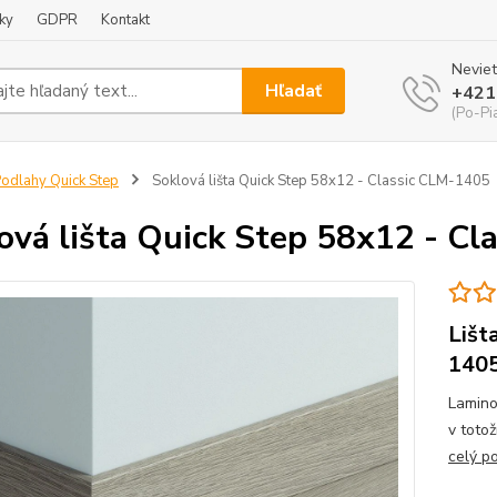
ky
GDPR
Kontakt
Neviet
Hľadať
+421
(Po-Pi
odlahy Quick Step
Soklová lišta Quick Step 58x12 - Classic CLM-1405
ová lišta Quick Step 58x12 - C
Lišt
140
Lamino
v toto
celý p