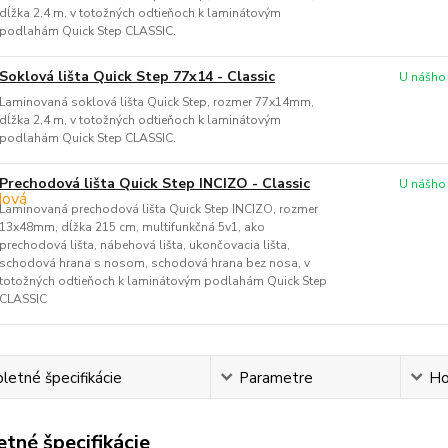
dĺžka 2,4 m, v totožných odtieňoch k laminátovým
podlahám Quick Step CLASSIC.
Soklová lišta Quick Step 77x14 - Classic
U nášho
Laminovaná soklová lišta Quick Step, rozmer 77x14mm,
dĺžka 2,4 m, v totožných odtieňoch k laminátovým
podlahám Quick Step CLASSIC.
Prechodová lišta Quick Step INCIZO - Classic
U nášho
Laminovaná prechodová lišta Quick Step INCIZO, rozmer
13x48mm, dĺžka 215 cm, multifunkčná 5v1, ako
prechodová lišta, nábehová lišta, ukončovacia lišta,
schodová hrana s nosom, schodová hrana bez nosa, v
totožných odtieňoch k laminátovým podlahám Quick Step
CLASSIC
etné špecifikácie
Parametre
Ho
tné špecifikácie