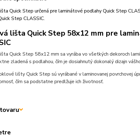
išta Quick Step určená pre laminátové podlahy Quick Step CLASS
Quick Step CLASSIC.
vá lišta Quick Step 58x12 mm pre lami
SIC
lišta Quick Step 58x12 mm sa vyrába vo všetkých dekoroch lami
ktne zladená s podlahou, čím je dosiahnutý dokonalý dizajn vášho 
klové lišty Quick Step sú vyrábané v laminovanej povrchovej úp
rnosť, čím sa podstatne predlžuje ich životnosť.
tovaru
etre