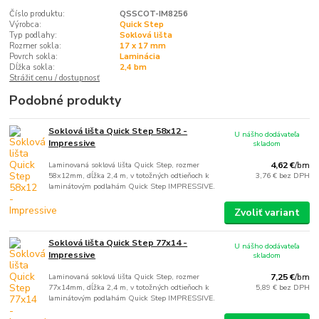
Číslo produktu:
QSSCOT-IM8256
Výrobca:
Quick Step
Typ podlahy:
Soklová lišta
Rozmer sokla:
17 x 17 mm
Povrch sokla:
Laminácia
Dĺžka sokla:
2,4 bm
Strážiť cenu / dostupnosť
Podobné produkty
Soklová lišta Quick Step 58x12 -
U nášho dodávateľa
Impressive
skladom
Laminovaná soklová lišta Quick Step, rozmer
4,62 €
/
bm
58x12mm, dĺžka 2,4 m, v totožných odtieňoch k
3,76 €
bez DPH
laminátovým podlahám Quick Step IMPRESSIVE.
Zvoliť variant
Soklová lišta Quick Step 77x14 -
U nášho dodávateľa
Impressive
skladom
Laminovaná soklová lišta Quick Step, rozmer
7,25 €
/
bm
77x14mm, dĺžka 2,4 m, v totožných odtieňoch k
5,89 €
bez DPH
laminátovým podlahám Quick Step IMPRESSIVE.