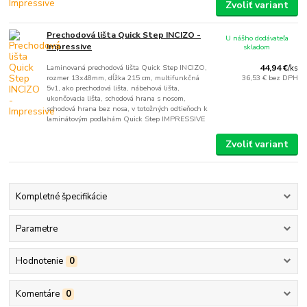
Zvoliť variant
Prechodová lišta Quick Step INCIZO -
U nášho dodávateľa
Impressive
skladom
Laminovaná prechodová lišta Quick Step INCIZO,
44,94 €
/
ks
rozmer 13x48mm, dĺžka 215 cm, multifunkčná
36,53 €
bez DPH
5v1, ako prechodová lišta, nábehová lišta,
ukončovacia lišta, schodová hrana s nosom,
schodová hrana bez nosa, v totožných odtieňoch k
laminátovým podlahám Quick Step IMPRESSIVE
Zvoliť variant
Kompletné špecifikácie
Parametre
Hodnotenie
0
Komentáre
0