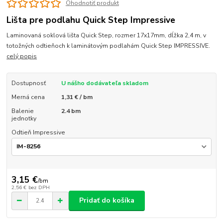
Ohodnotiť produkt
Lišta pre podlahu Quick Step Impressive
Laminovaná soklová lišta Quick Step, rozmer 17x17mm, dĺžka 2,4 m, v
totožných odtieňoch k laminátovým podlahám Quick Step IMPRESSIVE.
celý popis
Dostupnosť
U nášho dodávateľa skladom
Merná cena
1,31 € / bm
Balenie
2.4 bm
jednotky
Odtieň Impressive
3,15 €
/
bm
2,56 €
bez DPH
Pridať do košíka