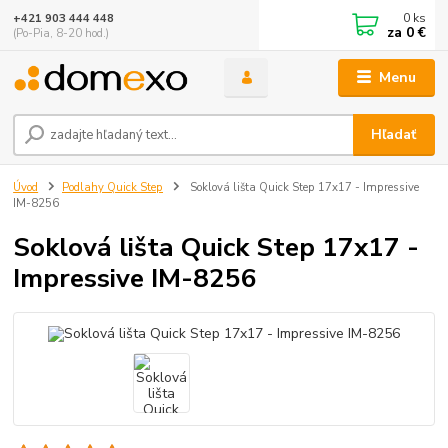
0
ks
+421 903 444 448
za
0 €
(Po-Pia, 8-20 hod.)
Menu
Hľadať
Úvod
Podlahy Quick Step
Soklová lišta Quick Step 17x17 - Impressive
IM-8256
Soklová lišta Quick Step 17x17 -
Impressive IM-8256