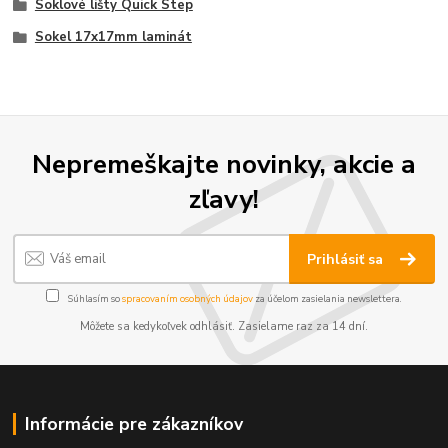
Soklové lišty Quick Step
Sokel 17x17mm laminát
Nepremeškajte novinky, akcie a
zľavy!
Prihlásiť sa
Súhlasím so
spracovaním osobných údajov
za účelom zasielania newslettera.
Môžete sa kedykoľvek odhlásiť. Zasielame raz za 14 dní.
Informácie pre zákazníkov