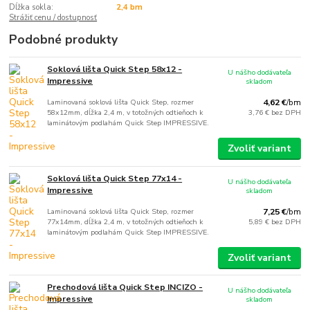
Dĺžka sokla:
2,4 bm
Strážiť cenu / dostupnosť
Podobné produkty
Soklová lišta Quick Step 58x12 -
U nášho dodávateľa
Impressive
skladom
Laminovaná soklová lišta Quick Step, rozmer
4,62 €
/
bm
58x12mm, dĺžka 2,4 m, v totožných odtieňoch k
3,76 €
bez DPH
laminátovým podlahám Quick Step IMPRESSIVE.
Zvoliť variant
Soklová lišta Quick Step 77x14 -
U nášho dodávateľa
Impressive
skladom
Laminovaná soklová lišta Quick Step, rozmer
7,25 €
/
bm
77x14mm, dĺžka 2,4 m, v totožných odtieňoch k
5,89 €
bez DPH
laminátovým podlahám Quick Step IMPRESSIVE.
Zvoliť variant
Prechodová lišta Quick Step INCIZO -
U nášho dodávateľa
Impressive
skladom