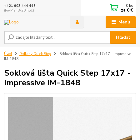
0
ks
+421 903 444 448
za
0 €
(Po-Pia, 8-20 hod.)
Menu
Hľadať
Úvod
Podlahy Quick Step
Soklová lišta Quick Step 17x17 - Impressive
IM-1848
Soklová lišta Quick Step 17x17 -
Impressive IM-1848