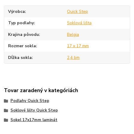
Výrobca
Quick Step
Typ podlahy
Soklová lišta
Krajina pôvodu
Belgia
Rozmer sokla
17 x 17 mm
Dĺžka sokla
2,4 bm
Tovar zaradený v kategóriách
Podlahy Quick Step
Soklové lišty Quick Step
Sokel 17x17mm laminát