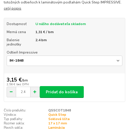
totožných odtieňoch k laminátovým podlahám Quick Step IMPRESSIVE.
celý popis
Dostupnosť
U nášho dodávateľa skladom
Merná cena
1,31 € / bm
Balenie
2.4 bm
jednotky
Odtieň Impressive
3,15 €
/
bm
2,56 €
bez DPH
Pridať do košíka
Číslo produktu:
QSSCOT1848
Výrobca:
Quick Step
Typ podlahy:
Soklová lišta
Rozmer sokla:
17 x 17 mm
Povrch sokla:
Laminácia