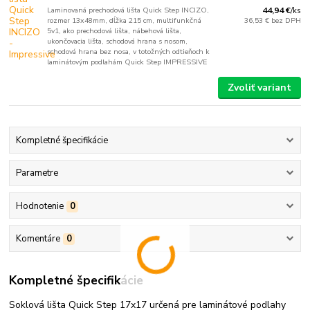
Laminovaná prechodová lišta Quick Step INCIZO,
44,94 €
/
ks
rozmer 13x48mm, dĺžka 215 cm, multifunkčná
36,53 €
bez DPH
5v1, ako prechodová lišta, nábehová lišta,
ukončovacia lišta, schodová hrana s nosom,
schodová hrana bez nosa, v totožných odtieňoch k
laminátovým podlahám Quick Step IMPRESSIVE
Zvoliť variant
Kompletné špecifikácie
Parametre
Hodnotenie
0
Komentáre
0
Kompletné špecifikácie
Soklová lišta Quick Step 17x17 určená pre laminátové podlahy