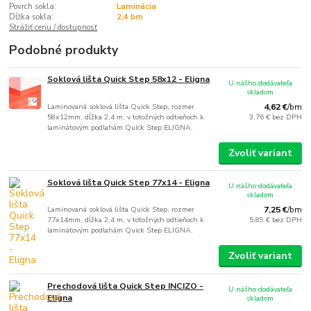
Povrch sokla:
Laminácia
Dĺžka sokla:
2,4 bm
Strážiť cenu / dostupnosť
Podobné produkty
Soklová lišta Quick Step 58x12 - Eligna
U nášho dodávateľa
skladom
Laminovaná soklová lišta Quick Step, rozmer
4,62 €
/
bm
58x12mm, dĺžka 2,4 m, v totožných odtieňoch k
3,76 €
bez DPH
laminátovým podlahám Quick Step ELIGNA.
Zvoliť variant
Soklová lišta Quick Step 77x14 - Eligna
U nášho dodávateľa
skladom
Laminovaná soklová lišta Quick Step, rozmer
7,25 €
/
bm
77x14mm, dĺžka 2,4 m, v totožných odtieňoch k
5,89 €
bez DPH
laminátovým podlahám Quick Step ELIGNA.
Zvoliť variant
Prechodová lišta Quick Step INCIZO -
U nášho dodávateľa
Eligna
skladom