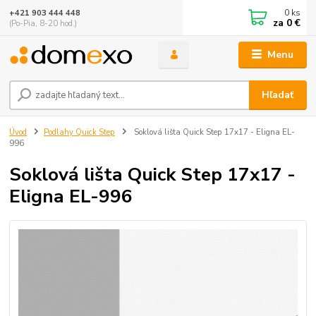
0
ks
+421 903 444 448
za
0 €
(Po-Pia, 8-20 hod.)
Menu
Hľadať
Úvod
Podlahy Quick Step
Soklová lišta Quick Step 17x17 - Eligna EL-
996
Soklová lišta Quick Step 17x17 -
Eligna EL-996