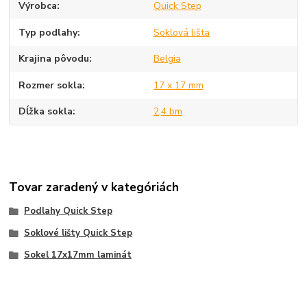
Výrobca
Quick Step
Typ podlahy
Soklová lišta
Krajina pôvodu
Belgia
Rozmer sokla
17 x 17 mm
Dĺžka sokla
2,4 bm
Tovar zaradený v kategóriách
Podlahy Quick Step
Soklové lišty Quick Step
Sokel 17x17mm laminát