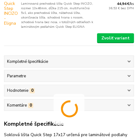
Laminovaná prechodová lišta Quick Step INCIZO,
44,94 €
/
ks
rozmer 13x48mm, dĺžka 215 cm, multifunkčná
36,53 €
bez DPH
5v1, ako prechodová lišta, nábehová lišta,
ukončovacia lišta, schodová hrana s nosom,
schodová hrana bez nosa, v totožných odtieňoch k
laminátovým podlahám Quick Step ELIGNA
Zvoliť variant
Kompletné špecifikácie
Parametre
Hodnotenie
0
Komentáre
0
Kompletné špecifikácie
Soklová lišta Quick Step 17x17 určená pre laminátové podlahy