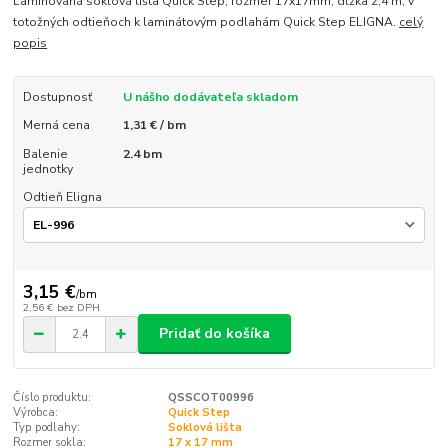
Laminovaná soklová lišta Quick Step, rozmer 17x17mm, dĺžka 2,4 m, v
totožných odtieňoch k laminátovým podlahám Quick Step ELIGNA.
celý
popis
Dostupnosť
U nášho dodávateľa skladom
Merná cena
1,31 € / bm
Balenie
2.4 bm
jednotky
Odtieň Eligna
3,15 €
/
bm
2,56 €
bez DPH
Pridať do košíka
Číslo produktu:
QSSCOT00996
Výrobca:
Quick Step
Typ podlahy:
Soklová lišta
Rozmer sokla:
17 x 17 mm