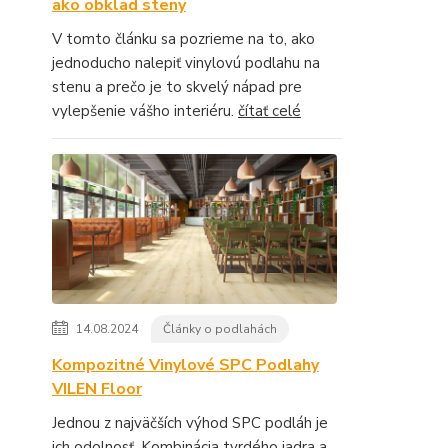
ako obklad steny
V tomto článku sa pozrieme na to, ako
jednoducho nalepiť vinylovú podlahu na
stenu a prečo je to skvelý nápad pre
vylepšenie vášho interiéru.
čítať celé
14.08.2024
Články o podlahách
Kompozitné Vinylové SPC Podlahy
VILEN Floor
Jednou z najväčších výhod SPC podláh je
ich odolnosť. Kombinácia tvrdého jadra a