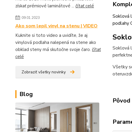
Komple
získať prémiové laminátové ...
čítať celé
Soklová l
09.01.2023
podlahy 
Ako som lepil vinyl na stenu | VIDEO
Kuknite si toto video a uvidíte, že aj
Soklo
vinylová podlaha nalepená na stene ako
Soklová 
obklad steny má skutočne svoje čaro.
čítať
perfektne
celé
Všetky so
Zobraziť všetky novinky
oteruvzdo
Blog
Pôvod 
Param