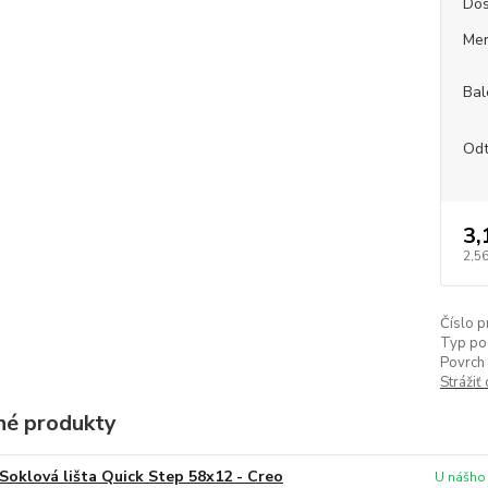
Dos
Mer
Bal
Odt
3,
2,56
Číslo p
Typ po
Povrch 
Strážiť
é produkty
Soklová lišta Quick Step 58x12 - Creo
U nášho