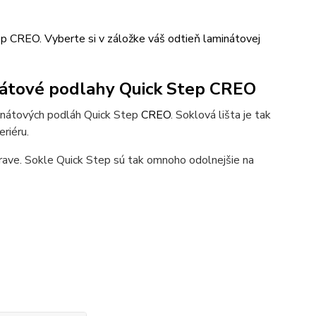
p CREO. Vyberte si v záložke váš odtieň laminátovej
nátové podlahy Quick Step CREO
inátových podláh Quick Step
CREO
. Soklová lišta je tak
riéru.
rave. Sokle Quick Step sú tak omnoho odolnejšie na