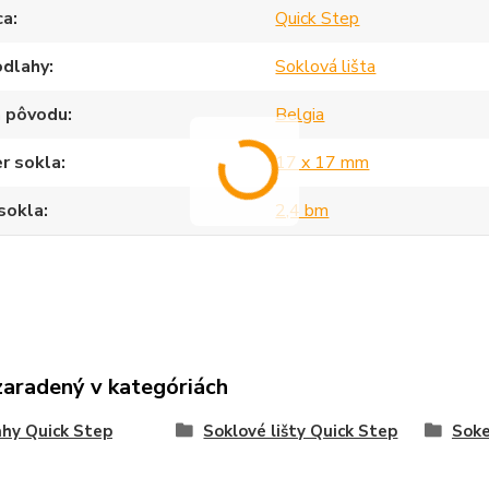
ca
Quick Step
odlahy
Soklová lišta
a pôvodu
Belgia
r sokla
17 x 17 mm
sokla
2,4 bm
zaradený v kategóriách
hy Quick Step
Soklové lišty Quick Step
Sok