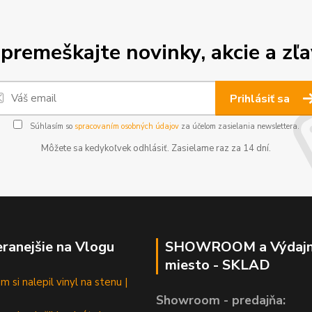
premeškajte novinky, akcie a zľa
Prihlásiť sa
Súhlasím so
spracovaním osobných údajov
za účelom zasielania newslettera.
Môžete sa kedykoľvek odhlásiť. Zasielame raz za 14 dní.
ranejšie na Vlogu
SHOWROOM a Výdaj
miesto - SKLAD
 si nalepil vinyl na stenu |
Showroom - predajňa: