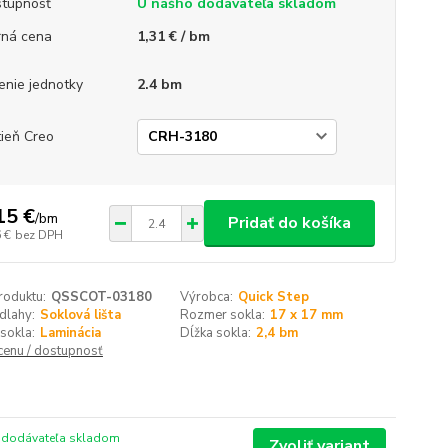
tupnosť
U nášho dodávateľa skladom
ná cena
1,31 € / bm
enie jednotky
2.4 bm
ieň Creo
15 €
/
bm
Pridať do košíka
 €
bez DPH
roduktu:
QSSCOT-03180
Výrobca:
Quick Step
dlahy:
Soklová lišta
Rozmer sokla:
17 x 17 mm
sokla:
Laminácia
Dĺžka sokla:
2,4 bm
 cenu / dostupnosť
 dodávateľa skladom
Zvoliť variant