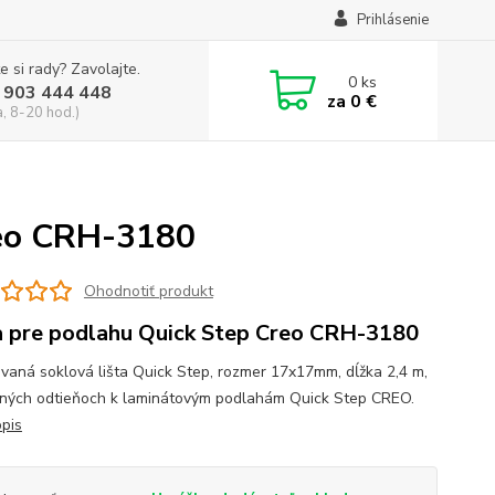
Prihlásenie
e si rady? Zavolajte.
0
ks
 903 444 448
za
0 €
a, 8-20 hod.)
reo CRH-3180
Ohodnotiť produkt
a pre podlahu Quick Step Creo CRH-3180
vaná soklová lišta Quick Step, rozmer 17x17mm, dĺžka 2,4 m,
žných odtieňoch k laminátovým podlahám Quick Step CREO.
opis