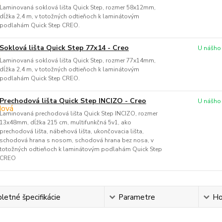
Laminovaná soklová lišta Quick Step, rozmer 58x12mm,
dĺžka 2,4 m, v totožných odtieňoch k laminátovým
podlahám Quick Step CREO.
Soklová lišta Quick Step 77x14 - Creo
U nášho
Laminovaná soklová lišta Quick Step, rozmer 77x14mm,
dĺžka 2,4 m, v totožných odtieňoch k laminátovým
podlahám Quick Step CREO.
Prechodová lišta Quick Step INCIZO - Creo
U nášho
Laminovaná prechodová lišta Quick Step INCIZO, rozmer
13x48mm, dĺžka 215 cm, multifunkčná 5v1, ako
prechodová lišta, nábehová lišta, ukončovacia lišta,
schodová hrana s nosom, schodová hrana bez nosa, v
totožných odtieňoch k laminátovým podlahám Quick Step
CREO
etné špecifikácie
Parametre
Ho