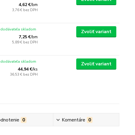
4,62 €
/
bm
3,76 €
bez DPH
 dodávateľa skladom
Zvoliť variant
7,25 €
/
bm
5,89 €
bez DPH
 dodávateľa skladom
Zvoliť variant
44,94 €
/
ks
36,53 €
bez DPH
dnotenie
0
Komentáre
0