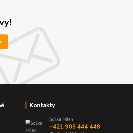
vy!
né
Kontakty
Šoška Milan
+421 903 444 448