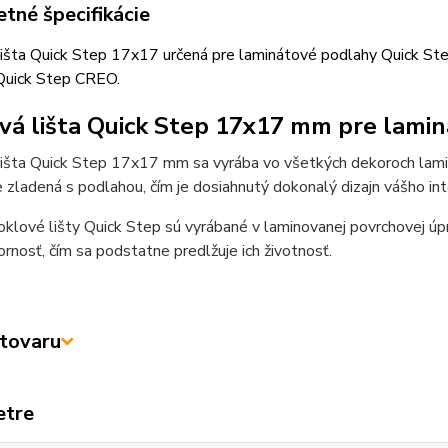
tné špecifikácie
išta Quick Step 17x17 určená pre laminátové podlahy Quick Ste
Quick Step CREO.
vá lišta Quick Step 17x17 mm pre lami
lišta Quick Step 17x17 mm sa vyrába vo všetkých dekoroch lam
 zladená s podlahou, čím je dosiahnutý dokonalý dizajn vášho inte
klové lišty Quick Step sú vyrábané v laminovanej povrchovej úp
rnosť, čím sa podstatne predlžuje ich životnosť.
tovaru
etre