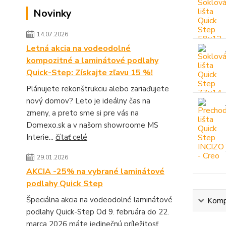
Novinky
14.07.2026
Letná akcia na vodeodolné
kompozitné a laminátové podlahy
Quick-Step: Získajte zľavu 15 %!
Plánujete rekonštrukciu alebo zariaďujete
nový domov? Leto je ideálny čas na
zmeny, a preto sme si pre vás na
Domexo.sk a v našom showroome MS
Interie...
čítať celé
29.01.2026
AKCIA -25% na vybrané laminátové
podlahy Quick Step
Špeciálna akcia na vodeodolné laminátové
Kompl
podlahy Quick-Step Od 9. februára do 22.
marca 2026 máte jedinečnú príležitosť