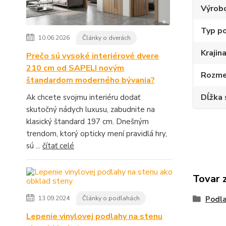
Výrob
Typ p
10.06.2026
Články o dverách
Krajin
Prečo sú vysoké interiérové dvere
210 cm od SAPELI novým
Rozme
štandardom moderného bývania?
Dĺžka 
Ak chcete svojmu interiéru dodať
skutočný nádych luxusu, zabudnite na
klasický štandard 197 cm. Dnešným
trendom, ktorý opticky mení pravidlá hry,
sú ...
čítať celé
Tovar 
13.09.2024
Články o podlahách
Podla
Lepenie vinylovej podlahy na stenu