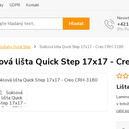
ky
GDPR
Kontakt
Neviet
Hľadať
+421
(Po-Pi
odlahy Quick Step
Soklová lišta Quick Step 17x17 - Creo CRH-3180
ová lišta Quick Step 17x17 - C
Lišt
Lamino
v toto
celý p